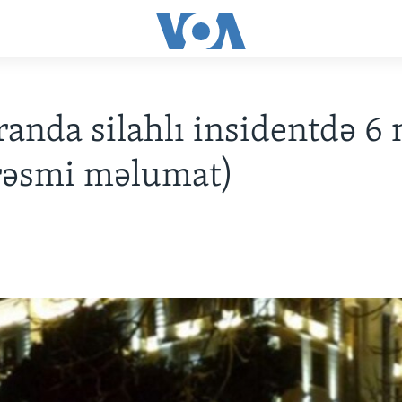
anda silahlı insidentdə 6 
rəsmi məlumat)