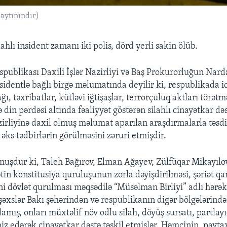
saytınındır)
hlı insident zamanı iki polis, dörd yerli sakin ölüb.
publikası Daxili İşlər Nazirliyi və Baş Prokurorluğun Nar
nsidentlə bağlı birgə məlumatında deyilir ki, respublikada i
ğı, təxribatlar, kütləvi iğtişaşlar, terrorçuluq aktları törətm
 din pərdəsi altında fəaliyyət göstərən silahlı cinayətkar də
azirliyinə daxil olmuş məlumat aparılan araşdırmalarla təsd
əks tədbirlərin görülməsini zəruri etmişdir.
şdur ki, Taleh Bağırov, Elman Ağayev, Zülfüqar Mikayılov
in konstitusiya quruluşunun zorla dəyişdirilməsi, şəriət qan
ini dövlət qurulması məqsədilə “Müsəlman Birliyi” adlı hərək
 şəxslər Bakı şəhərindən və respublikanın digər bölgələrində
lamış, onları müxtəlif növ odlu silah, döyüş sursatı, partla
hiz edərək cinayətkar dəstə təşkil etmişlər. Həmçinin, payt