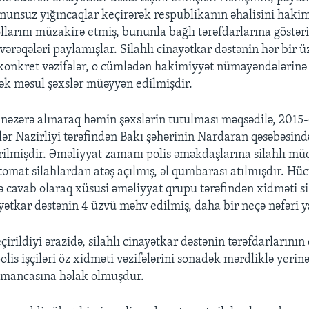
nunsuz yığıncaqlar keçirərək respublikanın əhalisini hakim
llarını müzakirə etmiş, bununla bağlı tərəfdarlarına göstəri
 vərəqələri paylamışlar. Silahlı cinayətkar dəstənin hər bir
konkret vəzifələr, o cümlədən hakimiyyət nümayəndələrinə 
cək məsul şəxslər müəyyən edilmişdir.
 nəzərə alınaraq həmin şəxslərin tutulması məqsədilə, 2015-c
şlər Nazirliyi tərəfindən Bakı şəhərinin Nardaran qəsəbəsind
rilmişdir. Əməliyyat zamanı polis əməkdaşlarına silahlı m
vtomat silahlardan atəş açılmış, əl qumbarası atılmışdır. H
ə cavab olaraq xüsusi əməliyyat qrupu tərəfindən xidməti si
yətkar dəstənin 4 üzvü məhv edilmiş, daha bir neçə nəfəri 
irildiyi ərazidə, silahlı cinayətkar dəstənin tərəfdarlarını
is işçiləri öz xidməti vəzifələrini sonadək mərdliklə yerinə
mancasına həlak olmuşdur.