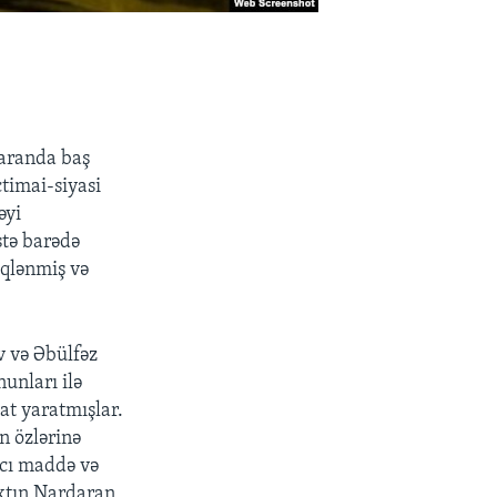
daranda baş
ctimai-siyasi
əyi
stə barədə
iqlənmiş və
 və Əbülfəz
unları ilə
at yaratmışlar.
n özlərinə
yıcı maddə və
axtın Nardaran