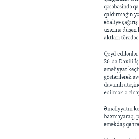
qəsəbəsində qa
qaldırmağın yo
əhaliyə çağırış
üzərinə düşən 
aktları törədə
Qeyd edilənlər
26-da Daxili İ
əməliyyat keçi
göstərilərək a
davamlı atəşin
edilməklə cina
Əməliyyatın keç
baxmayaraq, pol
əməkdaş qəhrə