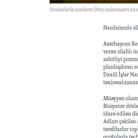
Dindarlarla insident (Foto isalamazeri.az 
Nardaranda sila
Azərbaycan Res
verən silahlı i
sabitliyi pozma
planlaşdıran və
Daxili İşlər N
təxirəsalınmaz 
Müəyyən olunmu
Bünyatov dövlət
idarə edilən d
Adları çəkilən
tərəfdarlar top
qurğularla təc