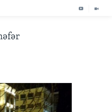
nəfər