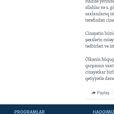
Hadisə yerində
silahlar və s.
saxlanılaraq i
tərəfindən cinay
Cinayətin bütü
şəxslərin müəy
tədbirləri və is
Ölkənin hüquq 
qarşısının vax
cinayətkar birl
qətiyyətlə dava
Paylaş
PROQRAMLAR
HAQQIMI