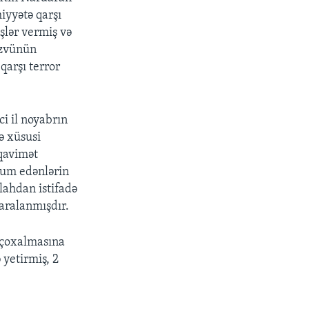
iyyətə qarşı
şlər vermiş və
 üzvünün
qarşı terror
i il noyabrın
ə xüsusi
üqavimət
ücum edənlərin
lahdan istifadə
yaralanmışdır.
n çoxalmasına
 yetirmiş, 2