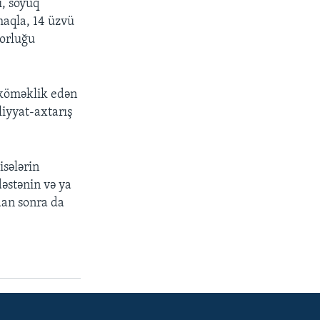
ı, soyuq
maqla, 14 üzvü
rorluğu
ə köməklik edən
liyyat-axtarış
isələrin
dəstənin və ya
ndan sonra da