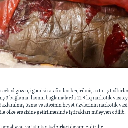
ərhəd gözətçi gəmisi tərə­findən keçirilmiş axtarış tədbirlər
iş 3 bağ­lama, həmin bağlamalarda 11,9 kq narkotik vasitə
axlanılmış üzmə vasitəsinin heyət üzvlə­rinin narkotik vasi
lə ölkə ərazisinə gətir­ilmə­sin­də iştirakları müəyyən edilib.
i əməliyyat və istintaq tədbirləri davam etdirilir.