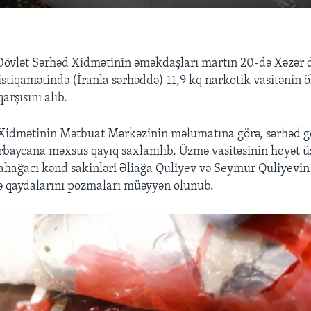
övlət Sərhəd Xidmətinin əməkdaşları martın 20-də Xəzər 
istiqamətində (İranla sərhəddə) 11,9 kq narkotik vasitənin 
arşısını alıb.
Xidmətinin Mətbuat Mərkəzinin məlumatına görə, sərhəd gö
baycana məx­sus qayıq saxlanılıb. Üzmə vasitəsinin heyət üzv­
Şah­ağacı kənd sakinləri Əliağa Quliyev və Seymur Quli­yevin
 qaydalarını poz­maları müəyyən olunub.