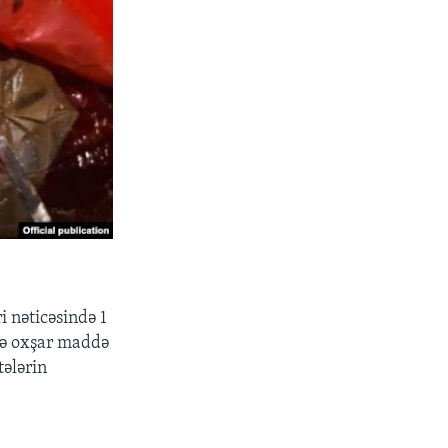
i nəticəsində 1
yə oxşar maddə
tələrin