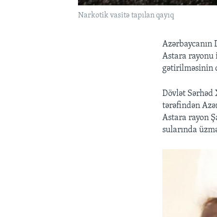
Narkotik vasitə tapılan qayıq
Azərbaycanın D
Astara rayonu 
gətirilməsinin q
Dövlət Sərhəd 
tərəfindən Azər
Astara ra­yon 
sularında üzmə