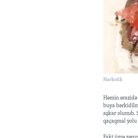
Narkotik
Həmin ərazidə s
buya bərkidilm
aşkar olunub. S
qaçaqmal yolu i
Fakt üzrə zərur