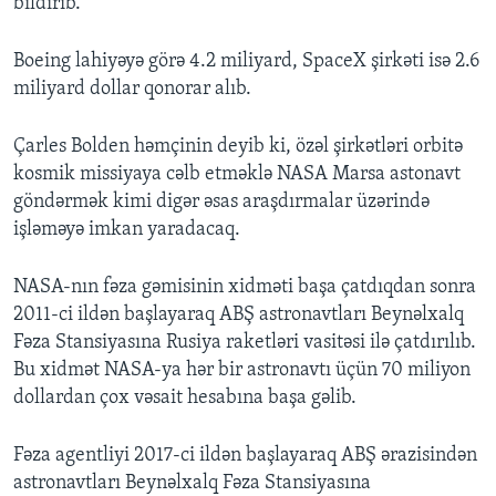
bildirib.
Boeing lahiyəyə görə 4.2 miliyard, SpaceX şirkəti isə 2.6
miliyard dollar qonorar alıb.
Çarles Bolden həmçinin deyib ki, özəl şirkətləri orbitə
kosmik missiyaya cəlb etməklə NASA Marsa astonavt
göndərmək kimi digər əsas araşdırmalar üzərində
işləməyə imkan yaradacaq.
NASA-nın fəza gəmisinin xidməti başa çatdıqdan sonra
2011-ci ildən başlayaraq ABŞ astronavtları Beynəlxalq
Fəza Stansiyasına Rusiya raketləri vasitəsi ilə çatdırılıb.
Bu xidmət NASA-ya hər bir astronavtı üçün 70 miliyon
dollardan çox vəsait hesabına başa gəlib.
Fəza agentliyi 2017-ci ildən başlayaraq ABŞ ərazisindən
astronavtları Beynəlxalq Fəza Stansiyasına