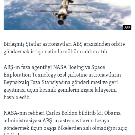
BIZI IZLƏYIN
Dillər
Birləşmiş Ştatlar astronavtları ABŞ ərazisindən orbitə
göndərmək istiqamətində mühüm addım atıb.
ABŞ-ın fəza agentliyi NASA Boeing və Space
Exploration Texnology özəl şirkətinə astronavtların
Beynəlxalq Fəza Stansiyasına göndərilməsi və geri
gayıtması üçün kosmik gəmilərin inşası lahiyəsini
həvalə edib.
NASA-nın rəhbəri Çarles Bolden bildirib ki, Obama
administrasiyası ABŞ-ın astronavtlarını fəzaya
göndərmək üçün başqa ölkələrdən aslı olmadığını açıq