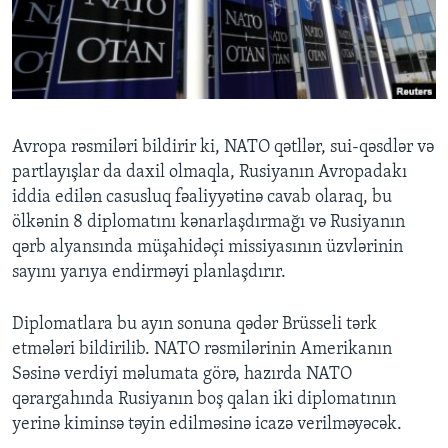
BIZI IZLƏYIN
Dillər
Avropa rəsmiləri bildirir ki, NATO qətllər, sui-qəsdlər və
partlayışlar da daxil olmaqla, Rusiyanın Avropadakı
iddia edilən casusluq fəaliyyətinə cavab olaraq, bu
ölkənin 8 diplomatını kənarlaşdırmağı və Rusiyanın
qərb alyansında müşahidəçi missiyasının üzvlərinin
sayını yarıya endirməyi planlaşdırır.
Diplomatlara bu ayın sonuna qədər Brüsseli tərk
etmələri bildirilib. NATO rəsmilərinin Amerikanın
Səsinə verdiyi məlumata görə, hazırda NATO
qərargahında Rusiyanın boş qalan iki diplomatının
yerinə kiminsə təyin edilməsinə icazə verilməyəcək.