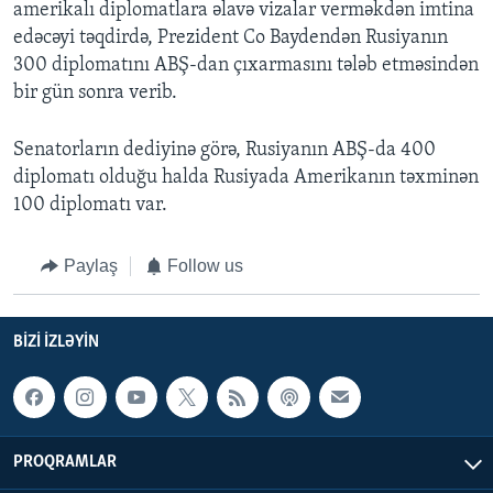
amerikalı diplomatlara əlavə vizalar verməkdən imtina
edəcəyi təqdirdə, Prezident Co Baydendən Rusiyanın
300 diplomatını ABŞ-dan çıxarmasını tələb etməsindən
bir gün sonra verib.
Senatorların dediyinə görə, Rusiyanın ABŞ-da 400
diplomatı olduğu halda Rusiyada Amerikanın təxminən
100 diplomatı var.
Paylaş
Follow us
BIZI IZLƏYIN
PROQRAMLAR