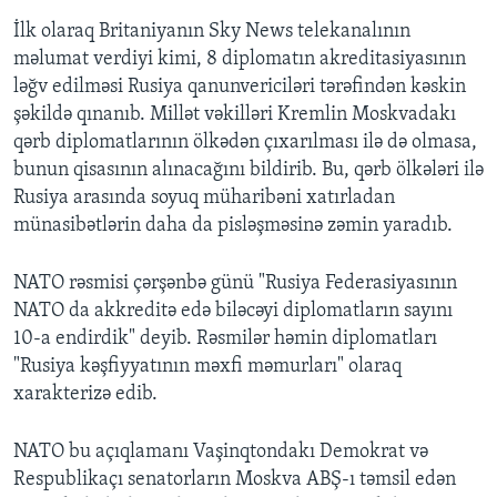
İlk olaraq Britaniyanın Sky News telekanalının
məlumat verdiyi kimi, 8 diplomatın akreditasiyasının
ləğv edilməsi Rusiya qanunvericiləri tərəfindən kəskin
şəkildə qınanıb. Millət vəkilləri Kremlin Moskvadakı
qərb diplomatlarının ölkədən çıxarılması ilə də olmasa,
bunun qisasının alınacağını bildirib. Bu, qərb ölkələri ilə
Rusiya arasında soyuq müharibəni xatırladan
münasibətlərin daha da pisləşməsinə zəmin yaradıb.
NATO rəsmisi çərşənbə günü "Rusiya Federasiyasının
NATO da akkreditə edə biləcəyi diplomatların sayını
10-a endirdik" deyib. Rəsmilər həmin diplomatları
"Rusiya kəşfiyyatının məxfi məmurları" olaraq
xarakterizə edib.
NATO bu açıqlamanı Vaşinqtondakı Demokrat və
Respublikaçı senatorların Moskva ABŞ-ı təmsil edən