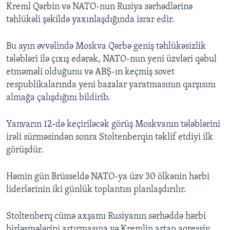
Kreml Qərbin və NATO-nun Rusiya sərhədlərinə
təhlükəli şəkildə yaxınlaşdığında israr edir.
Bu ayın əvvəlində Moskva Qərbə geniş təhlükəsizlik
tələbləri ilə çıxış edərək, NATO-nun yeni üzvləri qəbul
etməməli olduğunu və ABŞ-ın keçmiş sovet
respublikalarında yeni bazalar yaratmasının qarşısını
almağa çalışdığını bildirib.
Yanvarın 12-də keçiriləcək görüş Moskvanın tələblərini
irəli sürməsindən sonra Stoltenberqin təklif etdiyi ilk
görüşdür.
Həmin gün Brüsseldə NATO-ya üzv 30 ölkənin hərbi
liderlərinin iki günlük toplantısı planlaşdırılır.
Stoltenberq cümə axşamı Rusiyanın sərhəddə hərbi
birləşmələrini artırmasına və Kremlin artan aqressiv