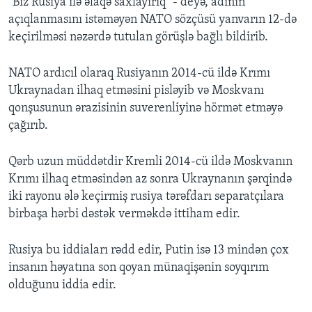
"Biz Rusiya ilə əlaqə saxlayırıq" - deyə, adının
açıqlanmasını istəməyən NATO sözçüsü yanvarın 12-də
keçirilməsi nəzərdə tutulan görüşlə bağlı bildirib.
NATO ardıcıl olaraq Rusiyanın 2014-cü ildə Krımı
Ukraynadan ilhaq etməsini pisləyib və Moskvanı
qonşusunun ərazisinin suverenliyinə hörmət etməyə
çağırıb.
Qərb uzun müddətdir Kremli 2014-cü ildə Moskvanın
Krımı ilhaq etməsindən az sonra Ukraynanın şərqində
iki rayonu ələ keçirmiş rusiya tərəfdarı separatçılara
birbaşa hərbi dəstək verməkdə ittiham edir.
Rusiya bu iddiaları rədd edir, Putin isə 13 mindən çox
insanın həyatına son qoyan münaqişənin soyqırım
olduğunu iddia edir.