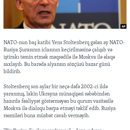
BIZI IZLƏYIN
Dillər
NATO-nun baş katibi Yens Stoltenberq gələn ay NATO-
Rusiya Şurasının iclasının keçirilməsinə çalışıb və
iştirakı təmin etmək məqsədilə ilə Moskva ilə əlaqə
saxlayıb. Bu barədə alyansın sözçüsü bazar günü
bildirib.
Stoltenberq son aylar bir neçə dəfə 2002-ci ildə
yaranmış, lakin Ukrayna münaqişəsi səbəbindən
hazırda fəaliyyət göstərməyən bu qurum vasitəsilə
Moskva ilə dialoqu bərpa etməyi təklif edib. Rusiya
rəsmiləri buna müsbət cavab verməyib.