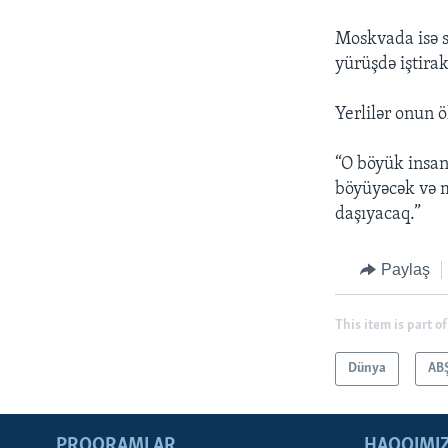
Moskvada isə s
yürüşdə iştirak
Yerlilər onun ö
“O böyük insan
böyüyəcək və m
daşıyacaq.”
Paylaş
This item is part of
Dünya
AB
PROQRAMLAR
HAQQIMI