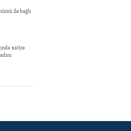
nümü ilə bağlı
ında xatirə
adını