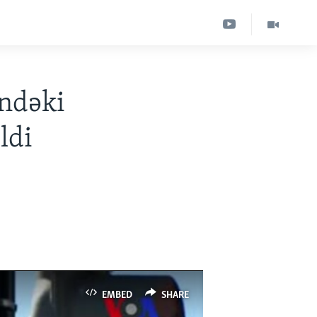
ündəki
ldi
EMBED
SHARE