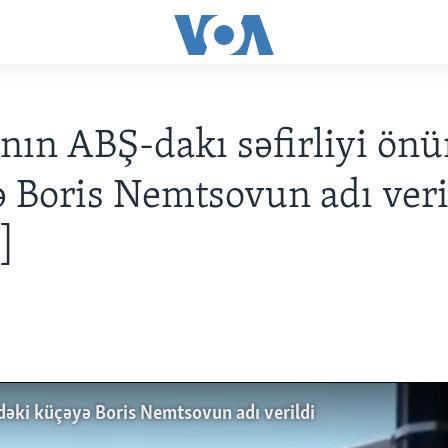
nın ABŞ-dakı səfirliyi ön
 Boris Nemtsovun adı veri
]
dəki küçəyə Boris Nemtsovun adı verildi