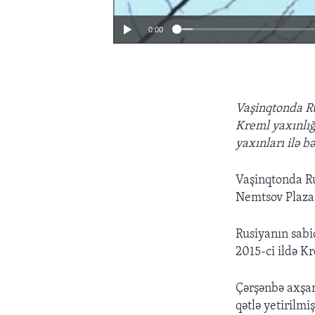
0:00
Vaşinqtonda Ru
Kreml yaxınlığ
yaxınları ilə b
Vaşinqtonda Ru
Nemtsov Plaza 
Rusiyanın sabi
2015-ci ildə Kr
Çərşənbə axşam
qətlə yetirilmi