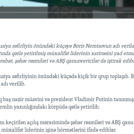
siya səfirliyin önündəki küçəyə Boris Nemtsovun adı verildi
ında qətlə yetirilmiş müxalifət liderinin xatirəsini yad et
ərabər, şəhər rəsmiləri və ABŞ qanunvericilər də iştirak edibl
siya səfirliyinin önündəki küçədə kiçik bir qrup toplaşıb. 
adı verilib.
q baş nazir müavini və prezident Vladimir Putinin tanınmış 
emlin yaxınlığındakı körpüdə qətlə yetirilib.
ı keçirilən açılış mərasimində şəhər rəsmiləri və ABŞ qanun
ş müxalifət liderinin işinə hörmətlərini ifadə ediblər.