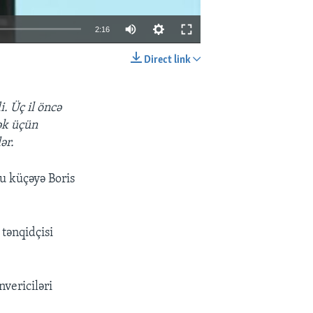
2:16
Direct link
EMBED
SHARE
. Üç il öncə
mək üçün
ər.
Bu küçəyə Boris
tənqidçisi
vericiləri