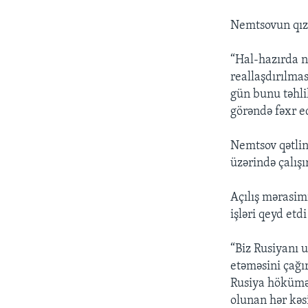
Nemtsovun qızı 
“Hal-hazırda n
reallaşdırılma
gün bunu təhli
görəndə fəxr e
Nemtsov qətlin
üzərində çalışı
Açılış mərasi
işləri qeyd etd
“Biz Rusiyanı u
etəməsini çağır
Rusiya hökümət
olunan hər kəsi