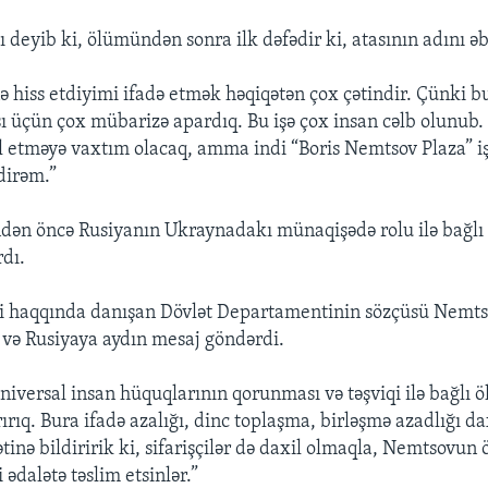
deyib ki, ölümündən sonra ilk dəfədir ki, atasının adını əbə
ə hiss etdiyimi ifadə etmək həqiqətən çox çətindir. Çünki 
sı üçün çox mübarizə apardıq. Bu işə çox insan cəlb olunub. 
l etməyə vaxtım olacaq, amma indi “Boris Nemtsov Plaza” iş
dirəm.”
dən öncə Rusiyanın Ukraynadakı münaqişədə rolu ilə bağlı
rdı.
mi haqqında danışan Dövlət Departamentinin sözçüsü Nemt
i və Rusiyaya aydın mesaj göndərdi.
niversal insan hüquqlarının qorunması və təşviqi ilə bağlı 
ırıq. Bura ifadə azalığı, dinc toplaşma, birləşmə azadlığı dax
inə bildiririk ki, sifarişçilər də daxil olmaqla, Nemtsovun
 ədalətə təslim etsinlər.”