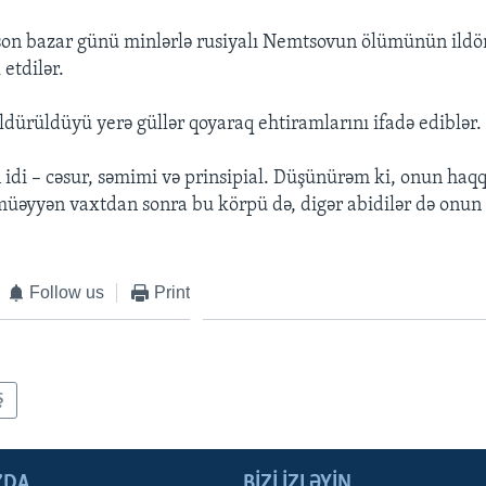
on bazar günü minlərlə rusiyalı Nemtsovun ölümünün ildö
 etdilər.
ldürüldüyü yerə güllər qoyaraq ehtiramlarını ifadə ediblər.
 idi – cəsur, səmimi və prinsipial. Düşünürəm ki, onun haqq
üəyyən vaxtdan sonra bu körpü də, digər abidilər də onun 
Follow us
Print
Ş
ZDA
BIZI IZLƏYIN