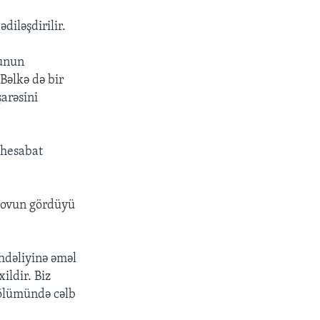
diləşdirilir.
bunun
Bəlkə də bir
arəsini
 hesabat
sovun gördüyü
öhdəliyinə əməl
ildir. Biz
 ölümündə cəlb