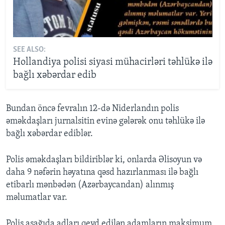
SEE ALSO:
Hollandiya polisi siyasi mühacirləri təhlükə ilə
bağlı xəbərdar edib
Bundan öncə fevralın 12-də Niderlandın polis
əməkdaşları jurnalsitin evinə gələrək onu təhlükə ilə
bağlı xəbərdar ediblər.
Polis əməkdaşları bildiriblər ki, onlarda Əlisoyun və
daha 9 nəfərin həyatına qəsd hazırlanması ilə bağlı
etibarlı mənbədən (Azərbaycandan) alınmış
məlumatlar var.
Polis aşağıda adları qeyd edilən adamların maksimum