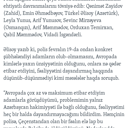
ehtiyatlı davranmalarını tövsiyə edib: Qənimət Zayidov
(Zahid), Emin Əhmədbəyov, Türkel Əlisoy (Azərtürk),
Leyla Yunus, Arif Yunusov, Sevinc Mirzəyeva
(Osmanqızı), Arif Məmmədov, Orduxan Temirxan,
Qabil Məmmədov, Vidadi İsgəndərli.
Əlisoy yazıb ki, polis fevralın 19-da ondan konkret
şübhələndiyi adamların olub-olmamasını, Avropada
kimlərlə yaxın ünsiyyətinin olduğunu, onlara nə qədər
etibar etdiyini, fəaliyyətini dayandırmaq haqqında
düşünüb-düşünmədiyi kimi məsələlər haqda soruşub.
“Avropada çox az və maksimum etibar etdiyim
adamlarla görüşdüyümü, problemimin yalnız
Azərbaycan hakimiyyəti ilə bağlı olduğunu, fəaliyyətimi
heç bir halda dayandırmayacağımı bildirdim. Həmçinin
polisə, Çeçenstandan olan bir fəalın elə lap bu