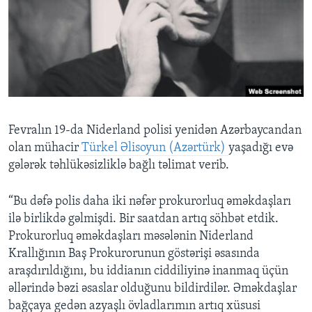
BIZI IZLƏYIN
Dillər
Fevralın 19-da Niderland polisi yenidən Azərbaycandan
olan mühacir
Türkel Əlisoyun (Azərtürk)
yaşadığı evə
gələrək təhlükəsizliklə bağlı təlimat verib.
“Bu dəfə polis daha iki nəfər prokurorluq əməkdaşları
ilə birlikdə gəlmişdi. Bir saatdan artıq söhbət etdik.
Prokurorluq əməkdaşları məsələnin Niderland
Krallığının Baş Prokurorunun göstərişi əsasında
araşdırıldığını, bu iddianın ciddiliyinə inanmaq üçün
əllərində bəzi əsaslar olduğunu bildirdilər. Əməkdaşlar
bağçaya gedən azyaşlı övladlarımın artıq xüsusi