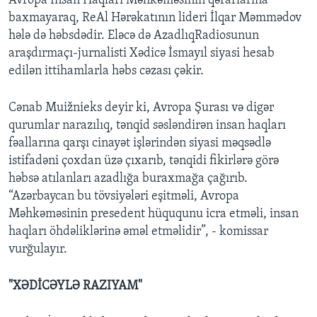
Avropa İnsan Haqları Məhkəməsinin qərarlarına
baxmayaraq, ReAl Hərəkatının lideri İlqar Məmmədov
hələ də həbsdədir. Eləcə də AzadlıqRadiosunun
araşdırmaçı-jurnalisti Xədicə İsmayıl siyasi hesab
edilən ittihamlarla həbs cəzası çəkir.
Cənab Muižnieks deyir ki, Avropa Şurası və digər
qurumlar narazılıq, tənqid səsləndirən insan haqları
fəallarına qarşı cinayət işlərindən siyasi məqsədlə
istifadəni çoxdan üzə çıxarıb, tənqidi fikirlərə görə
həbsə atılanları azadlığa buraxmağa çağırıb.
“Azərbaycan bu tövsiyələri eşitməli, Avropa
Məhkəməsinin presedent hüququnu icra etməli, insan
haqları öhdəliklərinə əməl etməlidir”, - komissar
vurğulayır.
"XƏDİCƏYLƏ RAZIYAM"