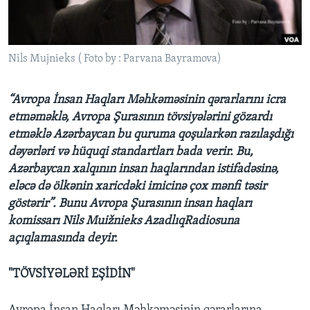
BIZI IZLƏYIN
Nils Mujnieks ( Foto by : Parvana Bayramova)
“Avropa İnsan Haqları Məhkəməsinin qərarlarını icra
Dillər
etməməklə, Avropa Şurasının tövsiyələrini gözardı
etməklə Azərbaycan bu quruma qoşularkən razılaşdığı
dəyərləri və hüquqi standartları bada verir. Bu,
Azərbaycan xalqının insan haqlarından istifadəsinə,
eləcə də ölkənin xaricdəki imicinə çox mənfi təsir
göstərir”. Bunu Avropa Şurasının insan haqları
komissarı Nils Muižnieks AzadlıqRadiosuna
açıqlamasında deyir.
"TÖVSİYƏLƏRİ EŞİDİN"