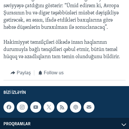
səviyyəyə çatdığını göstərir: “Ümid edirəm ki, Avropa
Şurasının bu və digər təşəbbüsləri müsbət dəyişikliyə
gətirəcək, ən əsası, ifadə etdikləri baxışlarına görə
həbsə düşənlərin buraxılması ilə sonuclanacaq”.
Hakimiyyət təmsilçiləri ölkədə insan haqlarının
durumuyla bağlı tənqidləri qəbul etmir, bütün təməl
hüquq və azadlıqların tam təmin olunduğunu bildirir.
Paylaş
Follow us
BIZI IZLƏYIN
PROQRAMLAR