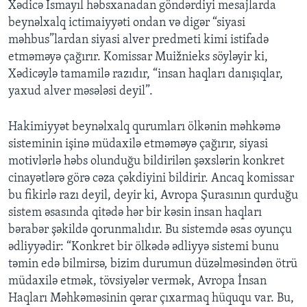
Xədicə İsmayıl həbsxanadan göndərdiyi mesajlarda
beynəlxalq ictimaiyyəti ondan və digər “siyasi
məhbus”lardan siyasi alver predmeti kimi istifadə
etməməyə çağırır. Komissar Muižnieks söyləyir ki,
Xədicəylə tamamilə razıdır, “insan haqları danışıqlar,
yaxud alver məsələsi deyil”.
Hakimiyyət beynəlxalq qurumları ölkənin məhkəmə
sisteminin işinə müdaxilə etməməyə çağırır, siyasi
motivlərlə həbs olunduğu bildirilən şəxslərin konkret
cinayətlərə görə cəza çəkdiyini bildirir. Ancaq komissar
bu fikirlə razı deyil, deyir ki, Avropa Şurasının qurduğu
sistem əsasında qitədə hər bir kəsin insan haqları
bərabər şəkildə qorunmalıdır. Bu sistemdə əsas oyunçu
ədliyyədir: “Konkret bir ölkədə ədliyyə sistemi bunu
təmin edə bilmirsə, bizim durumun düzəlməsindən ötrü
müdaxilə etmək, tövsiyələr vermək, Avropa İnsan
Haqları Məhkəməsinin qərar çıxarmaq hüququ var. Bu,