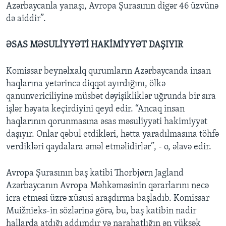
Azərbaycanla yanaşı, Avropa Şurasının digər 46 üzvünə
də aiddir”.
ƏSAS MƏSULİYYƏTİ HAKİMİYYƏT DAŞIYIR
Komissar beynəlxalq qurumların Azərbaycanda insan
haqlarına yetərincə diqqət ayırdığını, ölkə
qanunvericiliyinə müsbət dəyişikliklər uğrunda bir sıra
işlər həyata keçirdiyini qeyd edir. “Ancaq insan
haqlarının qorunmasına əsas məsuliyyəti hakimiyyət
daşıyır. Onlar qəbul etdikləri, hətta yaradılmasına töhfə
verdikləri qaydalara əməl etməlidirlər”, - o, əlavə edir.
Avropa Şurasının baş katibi Thorbjørn Jagland
Azərbaycanın Avropa Məhkəməsinin qərarlarını necə
icra etməsi üzrə xüsusi araşdırma başladıb. Komissar
Muižnieks-in sözlərinə görə, bu, baş katibin nadir
hallarda atdığı addımdır və narahatlığın ən yüksək