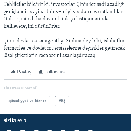
Təhlilçilər bildirir ki, investorlar Çinin iqtisadi azadlığı
genişləndirəcəyinə dair verdiyi vəddən cəsarətləniblər.
Onlar Çinin daha davamlı inkişaf istiqamətində
irəliləyəcəyini düşünürlər.
Çinin dövlət xəbər agentliyi Sinhua deyib ki, islahatlın
fermerləə və dövlət müəssissələrinə dəyişiklər gətirəcək
,özəl şirkətlərin rəqabətini asanlaşdıracaq.
Paylaş
Follow us
This item is part of
İqtisadiyyat-və-biznes
ABŞ
BIZI IZLƏYIN