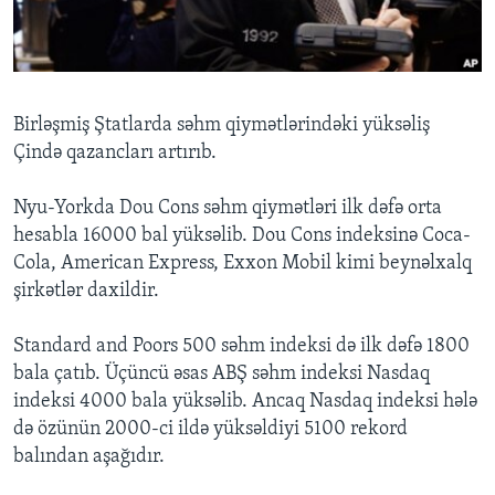
BIZI IZLƏYIN
Birləşmiş Ştatlarda səhm qiymətlərindəki yüksəliş
Çində qazancları artırıb.
Dillər
Nyu-Yorkda Dou Cons səhm qiymətləri ilk dəfə orta
hesabla 16000 bal yüksəlib. Dou Cons indeksinə Coca-
Cola, American Express, Exxon Mobil kimi beynəlxalq
şirkətlər daxildir.
Standard and Poors 500 səhm indeksi də ilk dəfə 1800
bala çatıb. Üçüncü əsas ABŞ səhm indeksi Nasdaq
indeksi 4000 bala yüksəlib. Ancaq Nasdaq indeksi hələ
də özünün 2000-ci ildə yüksəldiyi 5100 rekord
balından aşağıdır.