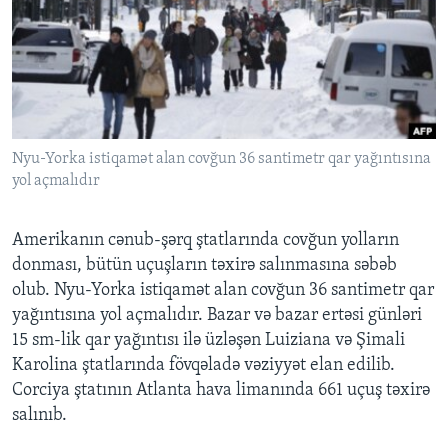
BIZI IZLƏYIN
Dillər
Nyu-Yorka istiqamət alan covğun 36 santimetr qar yağıntısına
yol açmalıdır
Amerikanın cənub-şərq ştatlarında covğun yolların
donması, bütün uçuşların təxirə salınmasına səbəb
olub. Nyu-Yorka istiqamət alan covğun 36 santimetr qar
yağıntısına yol açmalıdır. Bazar və bazar ertəsi günləri
15 sm-lik qar yağıntısı ilə üzləşən Luiziana və Şimali
Karolina ştatlarında fövqəladə vəziyyət elan edilib.
Corciya ştatının Atlanta hava limanında 661 uçuş təxirə
salınıb.