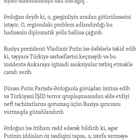
siyasi nizamlanmaya nail olacağıq
".
Ərdoğan deyib ki, o, gərginliyin aradan götürülməsini
istəyir. O, regiondakı problem adlandırdığı bu
hadisənin diplomatik yolla həllinə çağırıb.
Rusiya prezidenti Vladimir Putin isə dəfələrlə təkid edib
ki, təyyarə Türkiyə sərhədlərini keçməyib və bu
insidentə Ankaraya iqtisadi sanksiyalar tətbiq etməklə
cavab verib.
Dünən Putin Parisdə Ərdoğanla görüşdən imtina edib
və Türkiyəni İŞİD terror qruplaşmasından əldə etdiyi
neft təchizatlarını qorumaq üçün Rusiya qırıcısını
vurmaqda günahlandırıb.
Ərdoğan isə ittiham rədd edərək bildirib ki, əgər
Putinin iddiaları öz təsdiqini tapsa, o, istefa verməyə