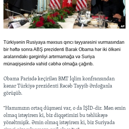
BIZI IZLƏYIN
Dillər
Türkiyənin Rusiyaya məxsus qırıcı t
əyyarəsini vurmasından
bir həftə sonra ABŞ prezidenti Barak Obama hər iki ölkəni
aralarındakı gərginliyi artırmamağa və Suriya
münaqişəsində vahid cəbhə olmağa çağırıb.
Obama Parisdə keçirilən BMT İqlim konfransından
kənar Türkiyə prezidenti Rəcəb Tayyib Ərdoğanla
görüşüb.
"
Hamımızın ortaq düşməni var, o da İŞİD-dir. Mən əmin
olmaq istəyirəm ki, biz diqqətimizi bu təhlükəyə
yönəltmişik. Əmin olmaq istəyirəm ki, biz Suriyada