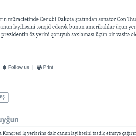
rın müraciətində Cənubi Dakota ştatından senator Con Thu
qanun layihəsini tənqid edərək bunun amerikalılar üçün yeni
 prezidentin öz yerini qoruyub saxlaması üçün bir vasitə o
Follow us
Print
BŞ
uyğun
Konqresi iş yerlərinə dair qanun layihəsini təsdiq etməyə çağırı