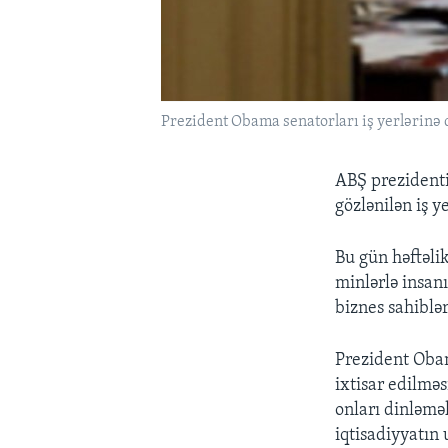
Prezident Obama senatorları iş yerlərinə 
ABŞ prezidenti
gözlənilən iş y
Bu gün həftəli
minlərlə insanı
biznes sahiblə
Prezident Obama
ixtisar edilməs
onları dinləmək
iqtisadiyyatı