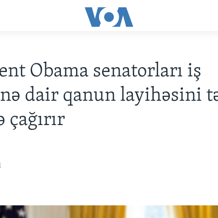
ent Obama senatorları iş
inə dair qanun layihəsini t
 çağırır
i
1