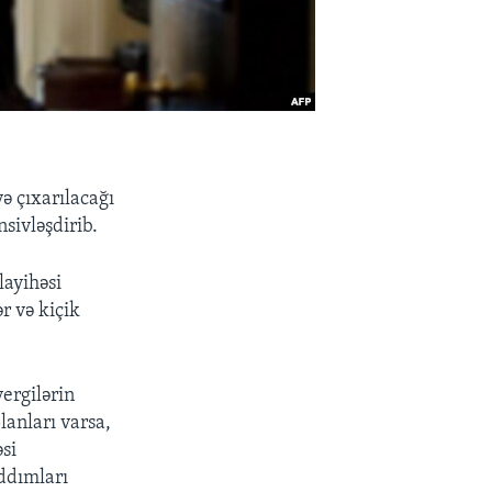
 çıxarılacağı
nsivləşdirib.
layihəsi
ər və kiçik
vergilərin
lanları varsa,
əsi
ddımları