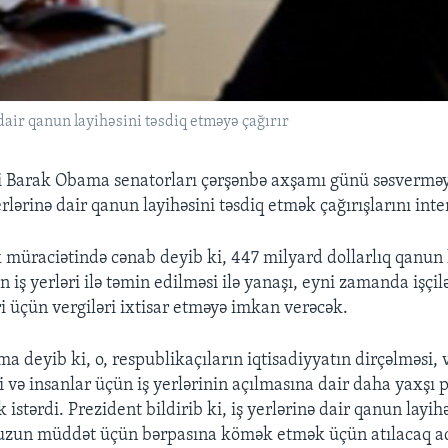
dair qanun layihəsini təsdiq etməyə çağırır
 Barak Obama senatorları çərşənbə axşamı günü səsverməyə
erlərinə dair qanun layihəsini təsdiq etmək çağırışlarını inte
k müraciətində cənab deyib ki, 447 milyard dollarlıq qanun 
n iş yerləri ilə təmin edilməsi ilə yanaşı, eyni zamanda işçil
ri üçün vergiləri ixtisar etməyə imkan verəcək.
 deyib ki, o, respublikaçıların iqtisadiyyatın dirçəlməsi, 
i və insanlar üçün iş yerlərinin açılmasına dair daha yaxşı p
 istərdi. Prezident bildirib ki, iş yerlərinə dair qanun layih
n uzun müddət üçün bərpasına kömək etmək üçün atılacaq a