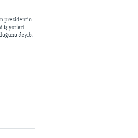
n prezidentin
 iş yerləri
lduğunu deyib.
r