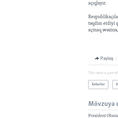
açıqlayır.
Respublikaçıla
təqdim etdiyi 
açmaq əvəzinə,
Paylaş
This item is part of
Xəbərlər
A
Mövzuya 
Prezident Obama 