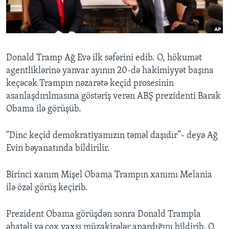
BIZI IZLƏYIN
Donald Tramp Ağ Evə ilk səfərini edib. O, hökumət
agentliklərinə yanvar ayının 20-də hakimiyyət başına
Dillər
keçəcək Trampın nəzarətə keçid prosesinin
asanlaşdırılmasına göstəriş verən ABŞ prezidenti Barak
Obama ilə görüşüb.
"Dinc keçid demokratiyamızın təməl daşıdır”- deyə Ağ
Evin bəyanatında bildirilir.
Birinci xanım Mişel Obama Trampın xanımı Melania
ilə özəl görüş keçirib.
Prezident Obama görüşdən sonra Donald Trampla
əhatəli və çox yaxşı müzakirələr apardığını bildirib. O,