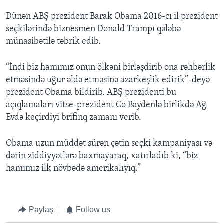
Dünən ABŞ prezident Barak Obama 2016-cı il prezident
seçkilərində biznesmen Donald Trampı qələbə
münasibətilə təbrik edib.
“İndi biz hamımız onun ölkəni birləşdirib ona rəhbərlik
etməsində uğur əldə etməsinə azarkeşlik edirik”-deyə
prezident Obama bildirib. ABŞ prezidenti bu
açıqlamaları vitse-prezident Co Baydenlə birlikdə Ağ
Evdə keçirdiyi brifinq zamanı verib.
Obama uzun müddət sürən çətin seçki kampaniyası və
dərin ziddiyyətlərə baxmayaraq, xatırladıb ki, “biz
hamımız ilk növbədə amerikalıyıq.”
Paylaş
Follow us