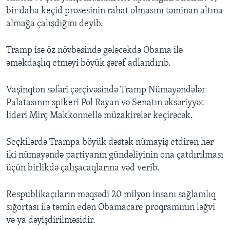
bir daha keçid prosesinin rahat olmasını təminan altına
almağa çalışdığını deyib.
Tramp isə öz növbəsində gələcəkdə Obama ilə
əməkdaşlıq etməyi böyük şərəf adlandırıb.
Vaşinqton səfəri çərçivəsində Tramp Nümayəndələr
Palatasının spikeri Pol Rayan və Senatın əksəriyyət
lideri Mirç Makkonnellə müzakirələr keçirəcək.
Seçkilərdə Trampa böyük dəstək nümayiş etdirən hər
iki nümayəndə partiyanın gündəliyinin ona çatdırılması
üçün birlikdə çalışacaqlarına vəd verib.
Respublikaçıların məqsədi 20 milyon insanı sağlamlıq
sığortası ilə təmin edən Obamacare proqramının ləğvi
və ya dəyişdirilməsidir.