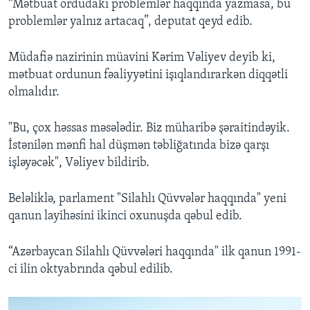
“Mətbuat ordudakı problemlər haqqında yazmasa, bu
problemlər yalnız artacaq”, deputat qeyd edib.
Müdafiə nazirinin müavini Kərim Vəliyev deyib ki,
mətbuat ordunun fəaliyyətini işıqlandırarkən diqqətli
olmalıdır.
"Bu, çox həssas məsələdir. Biz müharibə şəraitindəyik.
İstənilən mənfi hal düşmən təbliğatında bizə qarşı
işləyəcək", Vəliyev bildirib.
Beləliklə, parlament "Silahlı Qüvvələr haqqında" yeni
qanun layihəsini ikinci oxunuşda qəbul edib.
“Azərbaycan Silahlı Qüvvələri haqqında" ilk qanun 1991-
ci ilin oktyabrında qəbul edilib.