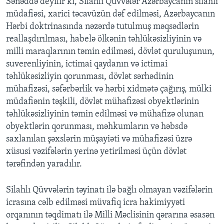
Sənəddə deyilir ki, Silahlı Qüvvələr Azərbaycanın silahlı
müdafiəsi, xarici təcavüzün dəf edilməsi, Azərbaycanın
Hərbi doktrinasında nəzərdə tutulmuş məqsədlərin
reallaşdırılması, habelə ölkənin təhlükəsizliyinin və
milli maraqlarının təmin edilməsi, dövlət quruluşunun,
suverenliyinin, ictimai qaydanın və ictimai
təhlükəsizliyin qorunması, dövlət sərhədinin
mühafizəsi, səfərbərlik və hərbi xidmətə çağırış, mülki
müdafiənin təşkili, dövlət mühafizəsi obyektlərinin
təhlükəsizliyinin təmin edilməsi və mühafizə olunan
obyektlərin qorunması, məhkumların və həbsdə
saxlanılan şəxslərin müşayiəti və mühafizəsi üzrə
xüsusi vəzifələrin yerinə yetirilməsi üçün dövlət
tərəfindən yaradılır.
Silahlı Qüvvələrin təyinatı ilə bağlı olmayan vəzifələrin
icrasına cəlb edilməsi müvafiq icra hakimiyyəti
orqanının təqdimatı ilə Milli Məclisinin qərarına əsasən