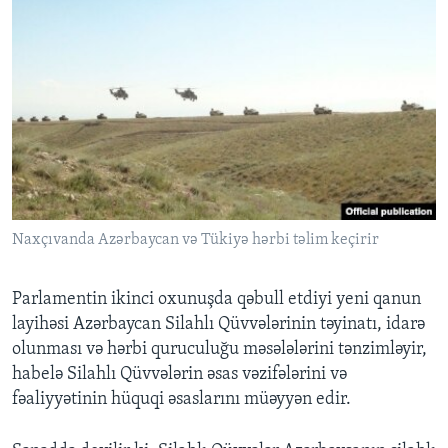
Naxçıvanda Azərbaycan və Tükiyə hərbi təlim keçirir
Parlamentin ikinci oxunuşda qəbull etdiyi yeni qanun
layihəsi Azərbaycan Silahlı Qüvvələrinin təyinatı, idarə
olunması və hərbi quruculuğu məsələlərini tənzimləyir,
habelə Silahlı Qüvvələrin əsas vəzifələrini və
fəaliyyətinin hüquqi əsaslarını müəyyən edir.