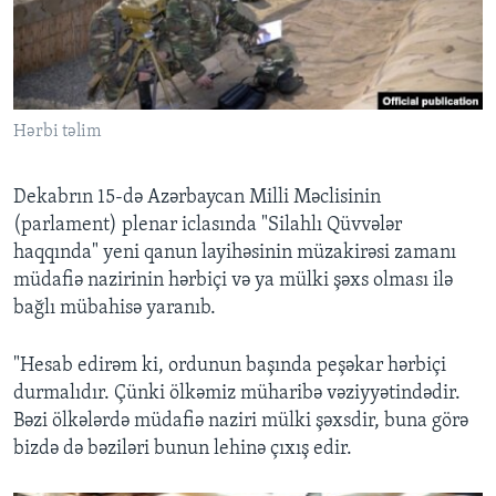
BIZI IZLƏYIN
Hərbi təlim
Dillər
Dekabrın 15-də Azərbaycan Milli Məclisinin
(parlament) plenar iclasında "Silahlı Qüvvələr
haqqında" yeni qanun layihəsinin müzakirəsi zamanı
müdafiə nazirinin hərbiçi və ya mülki şəxs olması ilə
bağlı mübahisə yaranıb.
"Hesab edirəm ki, ordunun başında peşəkar hərbiçi
durmalıdır. Çünki ölkəmiz müharibə vəziyyətindədir.
Bəzi ölkələrdə müdafiə naziri mülki şəxsdir, buna görə
bizdə də bəziləri bunun lehinə çıxış edir.