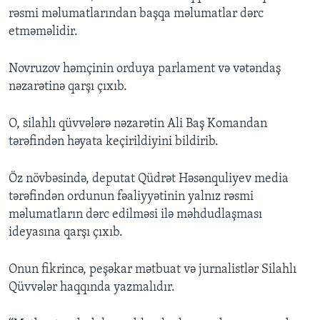
rəsmi məlumatlarından başqa məlumatlar dərc
etməməlidir.
Novruzov həmçinin orduya parlament və vətəndaş
nəzarətinə qarşı çıxıb.
O, silahlı qüvvələrə nəzarətin Ali Baş Komandan
tərəfindən həyata keçirildiyini bildirib.
Öz növbəsində, deputat Qüdrət Həsənquliyev media
tərəfindən ordunun fəaliyyətinin yalnız rəsmi
məlumatların dərc edilməsi ilə məhdudlaşması
ideyasına qarşı çıxıb.
Onun fikrincə, peşəkar mətbuat və jurnalistlər Silahlı
Qüvvələr haqqında yazmalıdır.