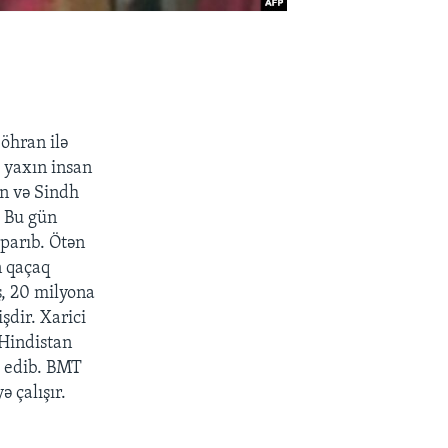
öhran ilə
a yaxın insan
an və Sindh
. Bu gün
aparıb. Ötən
n qaçaq
ş, 20 milyona
şdir. Xarici
 Hindistan
d edib. BMT
 çalışır.