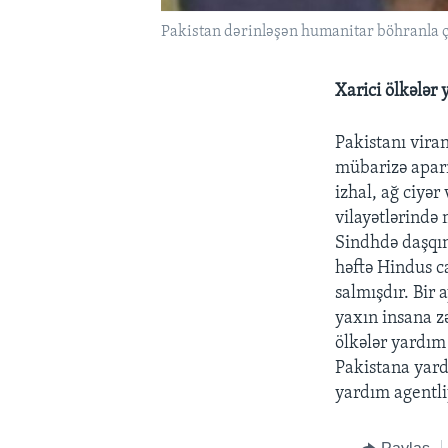
Pakistan dərinləşən humanitar böhranla ç
Xarici ölkələr 
Pakistanı vira
mübarizə aparı
izhal, ağ ciyər
vilayətlərində
Sindhdə daşqın
həftə Hindus c
salmışdır. Bir
yaxın insana zə
ölkələr yardım
Pakistana yard
yardım agentli