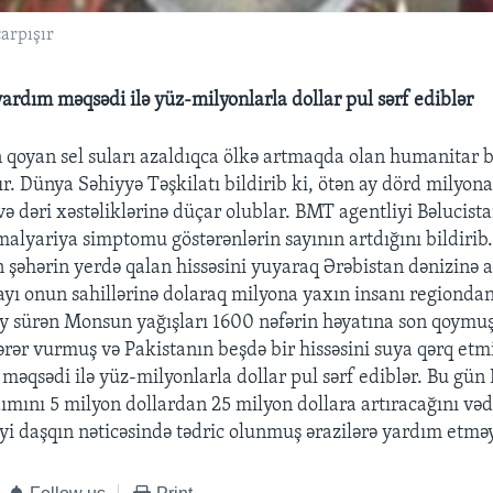
arpışır
yardım məqsədi ilə yüz-milyonlarla dollar pul sərf ediblər
n qoyan sel suları azaldıqca ölkə artmaqda olan humanitar b
r. Dünya Səhiyyə Təşkilatı bildirib ki, ötən ay dörd milyon
 və dəri xəstəliklərinə düçar olublar. BMT agentliyi Bəlucist
 malyariya simptomu göstərənlərin sayının artdığını bildirib
 şəhərin yerdə qalan hissəsini yuyaraq Ərəbistan dənizinə 
ayı onun sahillərinə dolaraq milyona yaxın insanı regionda
 ay sürən Monsun yağışları 1600 nəfərin həyatına son qoymu
rər vurmuş və Pakistanın beşdə bir hissəsini suya qərq etmi
 məqsədi ilə yüz-milyonlarla dollar pul sərf ediblər. Bu gün
ımını 5 milyon dollardan 25 milyon dollara artıracağını və
yi daşqın nəticəsində tədric olunmuş ərazilərə yardım etməyə