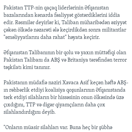
Pakistan TTP-nin qaçaq liderlərinin Əfqanıstan
bazalarından kənarda fəaliyyət göstərdiklərini iddia
edir. Rəsmilər deyirlər ki, Taliban müharibədən əziyyət
çəkən ölkədə nəzarəti ələ keçirdikdən sonra militantlar
"əməliyyatlarını daha rahat" həyata keçirir.
Əfqanıstan Talibanının bir qolu və yaxın müttəfiqi olan
Pakistan Talibanı da ABŞ və Britaniya tərəfindən terror
təşkilatı kimi tanınır.
Pakistanın müdafiə naziri Xavaca Asif keçən həftə ABŞ-
ın rəhbərlik etdiyi koalisiya qoşunlarının Əfqanıstanda
tərk etdiyi silahların bir hissəsinin onun ölkəsində üzə
çıxdığını, TTP və digər qiyamçıların daha çox
silahlandırdığını deyib.
"Onların müasir silahları var. Buna heç bir şübhə