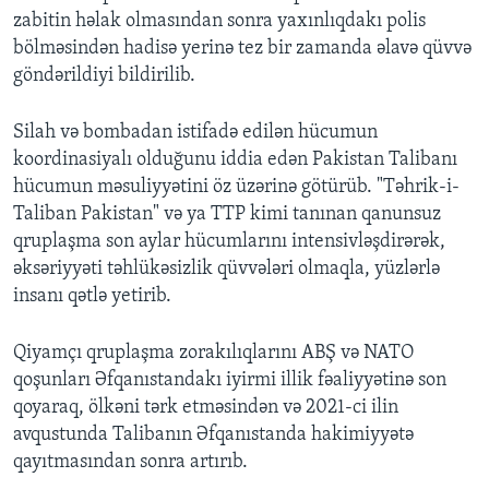
zabitin həlak olmasından sonra yaxınlıqdakı polis
bölməsindən hadisə yerinə tez bir zamanda əlavə qüvvə
göndərildiyi bildirilib.
Silah və bombadan istifadə edilən hücumun
koordinasiyalı olduğunu iddia edən Pakistan Talibanı
hücumun məsuliyyətini öz üzərinə götürüb. "Təhrik-i-
Taliban Pakistan" və ya TTP kimi tanınan qanunsuz
qruplaşma son aylar hücumlarını intensivləşdirərək,
əksəriyyəti təhlükəsizlik qüvvələri olmaqla, yüzlərlə
insanı qətlə yetirib.
Qiyamçı qruplaşma zorakılıqlarını ABŞ və NATO
qoşunları Əfqanıstandakı iyirmi illik fəaliyyətinə son
qoyaraq, ölkəni tərk etməsindən və 2021-ci ilin
avqustunda Talibanın Əfqanıstanda hakimiyyətə
qayıtmasından sonra artırıb.