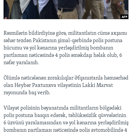
BIZI IZLƏYIN
Rəsmilərin bildirdiyinə görə, militantlatın cümə axşamı
səhər tezdən Pakistanın şimal-qərbində polis postuna
Dillər
hücumu və yol kənarına yerləşdirilmiş bombanın
partlaması nəticəsində 4 polis əməkdaşı həlak olub, 6
nəfər yaralanıb.
Ölümlə nəticələnən zorakılıqlar Əfqanıstanla həmsərhəd
olan Heybər Paxtunxva vilayətinin Lakki Marvat
rayonunda baş verib.
Vilayət polisinin bəyanatında militantların bölgədəki
polis postuna basqın edərək, təhlükəsizlik qüvvələrinin
6 üzvünü yaralamasından və yol kənarına yerləşdirilmiş
bombanın partlaması nəticəsində polis avtomobilində 4