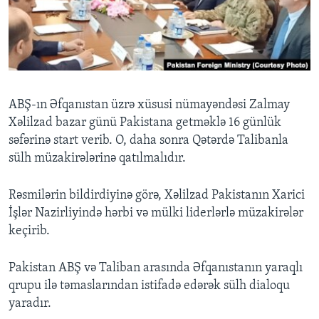
BIZI IZLƏYIN
Dillər
ABŞ-ın Əfqanıstan üzrə xüsusi nümayəndəsi Zalmay
Xəlilzad bazar günü Pakistana getməklə 16 günlük
səfərinə start verib. O, daha sonra Qətərdə Talibanla
sülh müzakirələrinə qatılmalıdır.
Rəsmilərin bildirdiyinə görə, Xəlilzad Pakistanın Xarici
İşlər Nazirliyində hərbi və mülki liderlərlə müzakirələr
keçirib.
Pakistan ABŞ və Taliban arasında Əfqanıstanın yaraqlı
qrupu ilə təmaslarından istifadə edərək sülh dialoqu
yaradır.