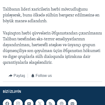
Talibanın lideri xaricilərin hərbi mövcudluğunu
pisləyərək, bunu ölkədə sülhün bərqərar edilməsinə ən
böyük maneə adlandırıb.
Vaşinqton hərbi qüvvələrin Əfqanıstandan çıxarılmasını
Taliban tərəfindən əks-terror əməliyyatlarının
dayandırılması, hərtərəfli atəşkəs və üsyançı qrupun
düşmənçiliyə son qoyulması üçün Əfqanıstan hökuməti
və digər qruplarla sülh dialoqunda iştirakına dair
qarantiyalarla əlaqələndirir.
Paylaş
Follow us
BIZI IZLƏYIN