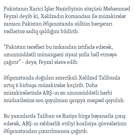
Pakistanın Xarici İşlər Nazirliyinin sözçüsü Məhəmməd
Feyzal deyib ki, Xəlilzadın komandası ilə müzakirələr
zamanı Pakistan Əfqanıstanda sülhün bərqərarı
vədlərinə sadiq qaldığını bildirib.
“Pakistan tərəfləri bu imkandan istifadə edərək,
uzunmüddətli münaiqşəni siyasi yolla həll etməyə
çağırır” - deyə, Feyzal əlavə edib.
Əfqanıstanda doğulan amerikalı Xəlilzad Talibanla
artıq 6 birbaşa müzakirələr keçirib. Doha
müzakirələrində ABŞ-ın ən uzunmüddətli hərbi
müdaxiləsinə son qoyulması qarşıya məqsəd qoyulub.
Bu yaxınlarda Taliban və Rusiya birgə bəyanatla çıxış
edərək, ABŞ-ın rəhbərlik etdiyi koalisiya qüvvələrinin
Əfqanıstandan çıxarılmasına çağırıb.