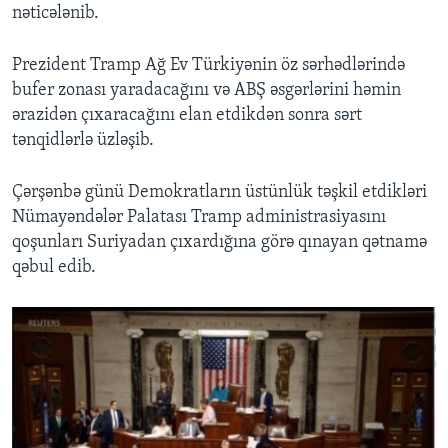
nəticələnib.
Prezident Tramp Ağ Ev Türkiyənin öz sərhədlərində
bufer zonası yaradacağını və ABŞ əsgərlərini həmin
ərazidən çıxaracağını elan etdikdən sonra sərt
tənqidlərlə üzləşib.
Çərşənbə günü Demokratların üstünlük təşkil etdikləri
Nümayəndələr Palatası Tramp administrasiyasını
qoşunları Suriyadan çıxardığına görə qınayan qətnamə
qəbul edib.