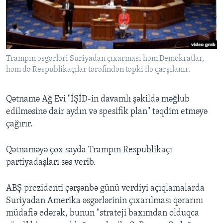
Trampın əsgərləri Suriyadan çıxarması həm Demokratlar,
həm də Respublikaçılar tərəfindən təpki ilə qarşılanır.
Qətnamə Ağ Evi "İŞİD-in davamlı şəkildə məğlub
edilməsinə dair aydın və spesifik plan" təqdim etməyə
çağırır.
Qətnaməyə çox sayda Trampın Respublikaçı
partiyadaşları səs verib.
ABŞ prezidenti çərşənbə günü verdiyi açıqlamalarda
Suriyadan Amerika əsgərlərinin çıxarılması qərarını
müdafiə edərək, bunun "strateji baxımdan olduqca