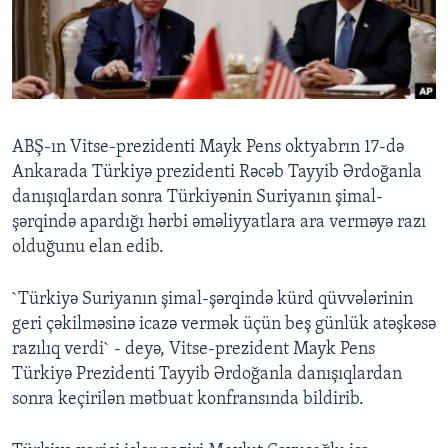
BIZI IZLƏYIN
Dillər
ABŞ-ın Vitse-prezidenti Mayk Pens oktyabrın 17-də
Ankarada Türkiyə prezidenti Rəcəb Tayyib Ərdoğanla
danışıqlardan sonra Türkiyənin Suriyanın şimal-
şərqində apardığı hərbi əməliyyatlara ara verməyə razı
olduğunu elan edib.
`Türkiyə Suriyanın şimal-şərqində kürd qüvvələrinin
geri çəkilməsinə icazə vermək üçün beş günlük atəşkəsə
razılıq verdi` - deyə, Vitse-prezident Mayk Pens
Türkiyə Prezidenti Tayyib Ərdoğanla danışıqlardan
sonra keçirilən mətbuat konfransında bildirib.