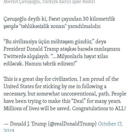
Mevlut Çavuşoğlu, Türkiyə Xarici İşlər Naziri
Çavuşoğlu deyib ki, Fərat çayından 30 kilometrlik
şərqdə "təhlükəsizlik zonası" yaradılmalıdır.
“Bu sivilizasiya üçün möhtəşəm gündür,” deyə
Prezident Donald Tramp atəşkəs barədə razılaşmanı
Twitterdə alqışlayıb. “...Milyonlarla həyat xilas
ediləcək. Hamını təbrik edirəm!”
This is a great day for civilization. I am proud of the
United States for sticking by me in following a
necessary, but somewhat unconventional, path. People
have been trying to make this “Deal” for many years.
Millions of lives will be saved. Congratulations to ALL!
— Donald J. Trump (@realDonaldTrump)
October 17,
2019