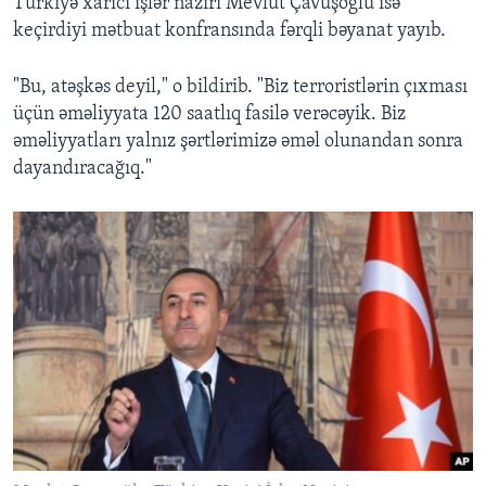
Türkiyə xarici işlər naziri Mevlut Çavuşoğlu isə
keçirdiyi mətbuat konfransında fərqli bəyanat yayıb.
"Bu, atəşkəs deyil," o bildirib. "Biz terroristlərin çıxması
üçün əməliyyata 120 saatlıq fasilə verəcəyik. Biz
əməliyyatları yalnız şərtlərimizə əməl olunandan sonra
dayandıracağıq."