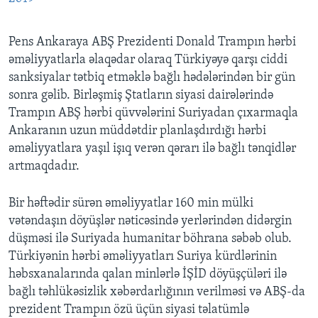
Pens Ankaraya ABŞ Prezidenti Donald Trampın hərbi
əməliyyatlarla əlaqədar olaraq Türkiyəyə qarşı ciddi
sanksiyalar tətbiq etməklə bağlı hədələrindən bir gün
sonra gəlib. Birləşmiş Ştatların siyasi dairələrində
Trampın ABŞ hərbi qüvvələrini Suriyadan çıxarmaqla
Ankaranın uzun müddətdir planlaşdırdığı hərbi
əməliyyatlara yaşıl işıq verən qərarı ilə bağlı tənqidlər
artmaqdadır.
Bir həftədir sürən əməliyyatlar 160 min mülki
vətəndaşın döyüşlər nəticəsində yerlərindən didərgin
düşməsi ilə Suriyada humanitar böhrana səbəb olub.
Türkiyənin hərbi əməliyyatları Suriya kürdlərinin
həbsxanalarında qalan minlərlə İŞİD döyüşçüləri ilə
bağlı təhlükəsizlik xəbərdarlığının verilməsi və ABŞ-da
prezident Trampın özü üçün siyasi təlatümlə