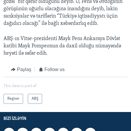
gözəl" bir qərar olduğunu deyib. O, Pens və Ərdoğanın
görüşünün uğurlu olacağına inandığını deyib, lakin
sanksiyalar və tariflərin “Türkiyə iqtisadiyyatı üçün
dağıdıcı olacağı” ilə bağlı xəbərdarlıq edib.
ABŞ-ın Vitse-prezidenti Mayk Pens Ankaraya Dövlət
katibi Mayk Pompeonun da daxil olduğu nümayəndə
heyəti ilə səfər edib.
Paylaş
Follow us
This item is part of
Region
ABŞ
BIZI IZLƏYIN