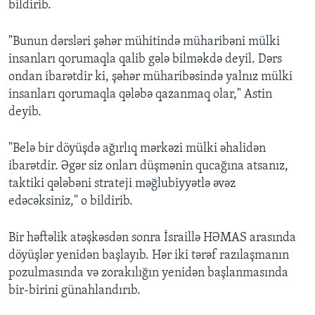
bildirib.
"Bunun dərsləri şəhər mühitində müharibəni mülki
insanları qorumaqla qalib gələ bilməkdə deyil. Dərs
ondan ibarətdir ki, şəhər müharibəsində yalnız mülki
insanları qorumaqla qələbə qazanmaq olar," Astin
deyib.
"Belə bir döyüşdə ağırlıq mərkəzi mülki əhalidən
ibarətdir. Əgər siz onları düşmənin qucağına atsanız,
taktiki qələbəni strateji məğlubiyyətlə əvəz
edəcəksiniz," o bildirib.
Bir həftəlik atəşkəsdən sonra İsraillə HƏMAS arasında
döyüşlər yenidən başlayıb. Hər iki tərəf razılaşmanın
pozulmasında və zorakılığın yenidən başlanmasında
bir-birini günahlandırıb.