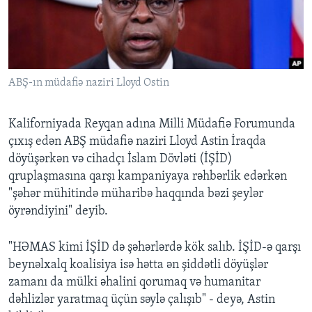
BIZI IZLƏYIN
ABŞ-ın müdafiə naziri Lloyd Ostin
Dillər
Kaliforniyada Reyqan adına Milli Müdafiə Forumunda
çıxış edən ABŞ müdafiə naziri Lloyd Astin İraqda
döyüşərkən və cihadçı İslam Dövləti (İŞİD)
qruplaşmasına qarşı kampaniyaya rəhbərlik edərkən
"şəhər mühitində müharibə haqqında bəzi şeylər
öyrəndiyini" deyib.
"HƏMAS kimi İŞİD də şəhərlərdə kök salıb. İŞİD-ə qarşı
beynəlxalq koalisiya isə hətta ən şiddətli döyüşlər
zamanı da mülki əhalini qorumaq və humanitar
dəhlizlər yaratmaq üçün səylə çalışıb" - deyə, Astin