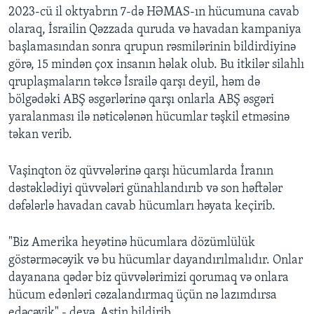
2023-cü il oktyabrın 7-də HƏMAS-ın hücumuna cavab
olaraq, İsrailin Qəzzada quruda və havadan kampaniya
başlamasından sonra qrupun rəsmilərinin bildirdiyinə
görə, 15 mindən çox insanın həlak olub. Bu itkilər silahlı
qruplaşmaların təkcə İsrailə qarşı deyil, həm də
bölgədəki ABŞ əsgərlərinə qarşı onlarla ABŞ əsgəri
yaralanması ilə nəticələnən hücumlar təşkil etməsinə
təkan verib.
Vaşinqton öz qüvvələrinə qarşı hücumlarda İranın
dəstəklədiyi qüvvələri günahlandırıb və son həftələr
dəfələrlə havadan cavab hücumları həyata keçirib.
"Biz Amerika heyətinə hücumlara dözümlülük
göstərməcəyik və bu hücumlar dayandırılmalıdır. Onlar
dayanana qədər biz qüvvələrimizi qorumaq və onlara
hücum edənləri cəzalandırmaq üçün nə lazımdırsa
edəcəyik" - deyə, Astin bildirib.