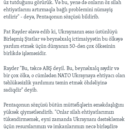
üz tutduğunu görürük. Və bu, yenə də onların öz silah
ehtiyatlarını artırmaqla bağlı problemini nümayiş
etdirir" - deyə, Pentaqonun sözçüsü bildirib.
Pat Rayder əlavə edib ki, Ukraynanın əsas üstünlüyü
Birləşmiş Ştatlar və beynəlxalq ictimaiyyətin bu ölkəyə
yardım etmək üçün dünyanın 50-dən çox ölkəsinin
birlikdə işləməsidir.
Rayder "Bu, təkcə ABŞ deyil. Bu, beynəlxalq səydir və
bir çox ölkə, o cümlədən NATO Ukraynaya ehtiyacı olan
təhlükəsizlik yardımını təmin etmək öhdəliyinə
sadiqdir" deyib.
Pentaqonun sözçüsü bütün müttəfiqlərin əməkdaşlığını
yüksək qiymətləndirib. "Onlar silah ehtiyatlarımızı
tükəndirməmək, eyni zamanda Ukraynanı dəstəkləmək
üçün resurslarımızı və imkanlarımızı necə birləşdirə