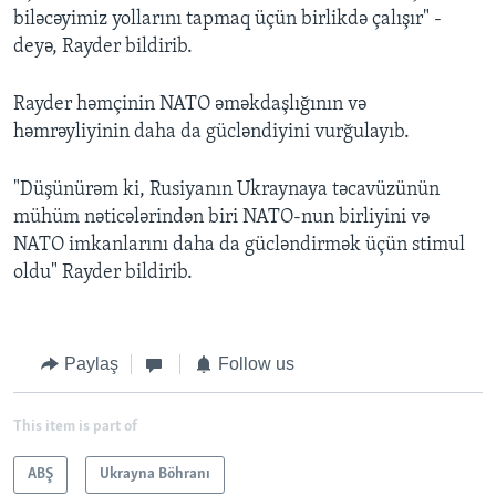
biləcəyimiz yollarını tapmaq üçün birlikdə çalışır" -
deyə, Rayder bildirib.
Rayder həmçinin NATO əməkdaşlığının və
həmrəyliyinin daha da gücləndiyini vurğulayıb.
"Düşünürəm ki, Rusiyanın Ukraynaya təcavüzünün
mühüm nəticələrindən biri NATO-nun birliyini və
NATO imkanlarını daha da gücləndirmək üçün stimul
oldu" Rayder bildirib.
Paylaş
Follow us
This item is part of
ABŞ
Ukrayna Böhranı