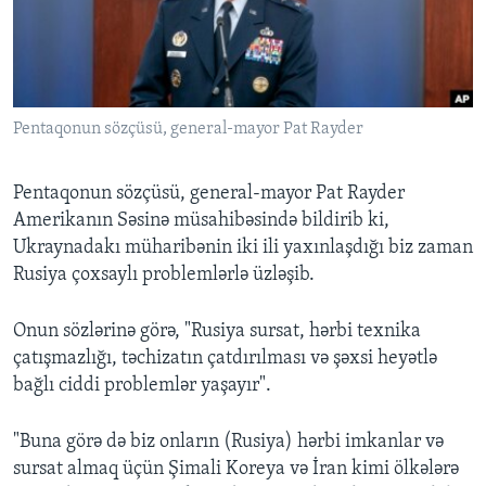
BIZI IZLƏYIN
Pentaqonun sözçüsü, general-mayor Pat Rayder
Dillər
Pentaqonun sözçüsü, general-mayor Pat Rayder
Amerikanın Səsinə müsahibəsində bildirib ki,
Ukraynadakı müharibənin iki ili yaxınlaşdığı biz zaman
Rusiya çoxsaylı problemlərlə üzləşib.
Onun sözlərinə görə, "Rusiya sursat, hərbi texnika
çatışmazlığı, təchizatın çatdırılması və şəxsi heyətlə
bağlı ciddi problemlər yaşayır".
"Buna görə də biz onların (Rusiya) hərbi imkanlar və
sursat almaq üçün Şimali Koreya və İran kimi ölkələrə