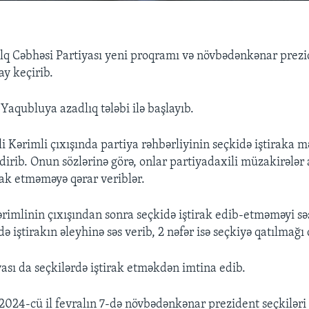
q Cəbhəsi Partiyası yeni proqramı və növbədənkənar prezid
ay keçirib.
Yaqubluya azadlıq tələbi ilə başlayıb.
li Kərimli çıxışında partiya rəhbərliyinin seçkidə iştiraka m
ldirib. Onun sözlərinə görə, onlar partiyadaxili müzakirələr
rak etməməyə qərar veriblər.
ərimlinin çıxışından sonra seçkidə iştirak edib-etməməyi sə
ə iştirakın əleyhinə səs verib, 2 nəfər isə seçkiyə qatılmağı 
ası da seçkilərdə iştirak etməkdən imtina edib.
024-cü il fevralın 7-də növbədənkənar prezident seçkiləri 