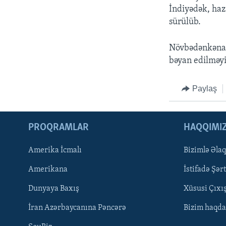
İndiyədək, hazı
sürülüb.
Növbədənkənar 
bəyan edilməyi
Paylaş
PROQRAMLAR
HAQQIMI
Amerika İcmalı
Bizimlə Əla
LEARNING ENGLISH
Amerikana
İstifadə Şərt
BIZI IZLƏYIN
Dunyaya Baxış
Xüsusi Çıxı
İran Azərbaycanına Pəncərə
Bizim haqda