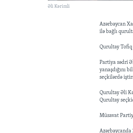
Əli Kərimli
Azərbaycan Xal
ilə bağlı qurult
Qurultay Tofiq 
Partiya sədri Ə
yanaşdığını bi
seçkilərdə işti
Qurultay Əli K
Qurultay seçkid
Müsavat Partiy
Azərbaycanda 2