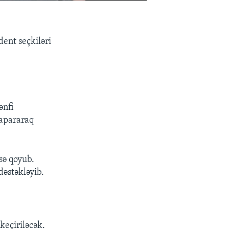
ent seçkiləri
ənfi
 apararaq
sə qoyub.
dəstəkləyib.
keçiriləcək.