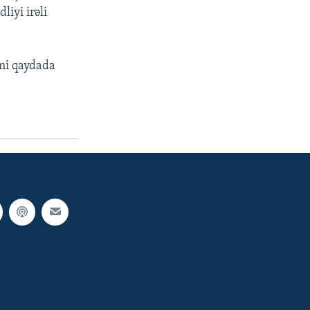
liyi irəli
smi qaydada