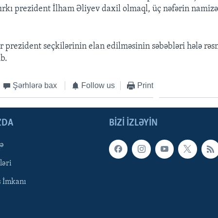
rkı prezident İlham Əliyev daxil olmaql, üç nəfərin namizəd
prezident seçkilərinin elan edilməsinin səbəbləri hələ rə
b.
Şərhlərə bax
Follow us
Print
ZDA
BIZI IZLƏYIN
qə
ləri
ş İmkanı