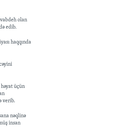
cavabdeh olan
də edib.
siyası haqqında
cəyini
 həyat üçün
lan
ə verib.
sana nəqlinə
lmüş insan