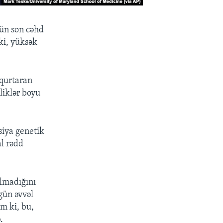
çün son cəhd
ki, yüksək
 qurtaran
liklər boyu
siya genetik
l rədd
olmadığını
gün əvvəl
əm ki, bu,
.