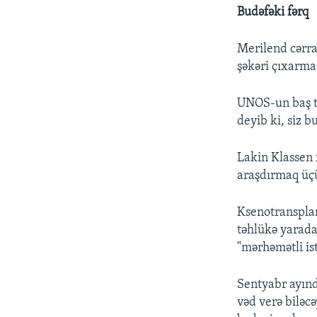
Budəfəki fərq
Merilend cərra
şəkəri çıxarma
UNOS-un baş ti
deyib ki, siz b
Lakin Klassen 
araşdırmaq üçü
Ksenotransplan
təhlükə yarada
"mərhəmətli ist
Sentyabr ayınd
vəd verə biləc