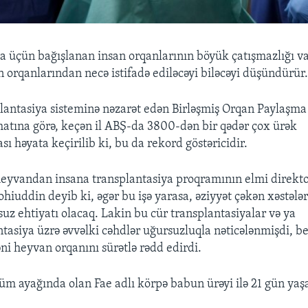
a üçün bağışlanan insan orqanlarının böyük çatışmazlığı v
n orqanlarından necə istifadə ediləcəyi biləcəyi düşündürür
lantasiya sisteminə nəzarət edən Birləşmiş Orqan Paylaşma
tına görə, keçən il ABŞ-da 3800-dən bir qədər çox ürək
sı həyata keçirilib ki, bu da rekord göstəricidir.
heyvandan insana transplantasiya proqramının elmi direkt
ddin deyib ki, əgər bu işə yarasa, əziyyət çəkən xəstələ
suz ehtiyatı olacaq. Lakin bu cür transplantasiyalar və ya
tasiya üzrə əvvəlki cəhdlər uğursuzluqla nəticələnmişdi, be
ni heyvan orqanını sürətlə rədd edirdi.
lüm ayağında olan Fae adlı körpə babun ürəyi ilə 21 gün yaş