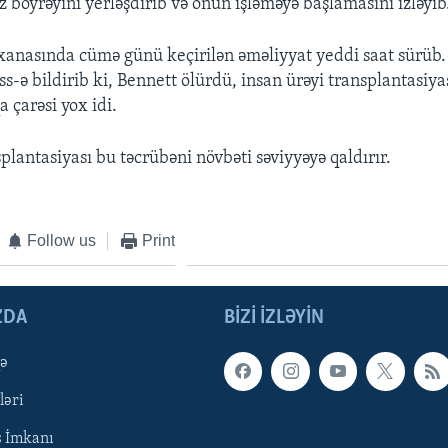
 böyrəyini yerləşdirib və onun işləməyə başlamasını izləyib
xanasında cümə günü keçirilən əməliyyat yeddi saat sürüb.
ss-ə bildirib ki, Bennett ölürdü, insan ürəyi transplantasiy
a çarəsi yox idi.
lantasiyası bu təcrübəni növbəti səviyyəyə qaldırır.
Follow us
Print
ZDA
BIZI IZLƏYIN
qə
ləri
ş İmkanı