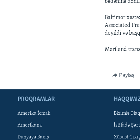
bədəninə donuz
Baltimor xəstə
Associated Pre
deyildi və başq
Merilend transp
Paylaş
PROQRAMLAR
HAQQIMI
Amerika İcmalı
Bizimlə Əla
LEARNING ENGLISH
Amerikana
İstifadə Şərt
BIZI IZLƏYIN
Dunyaya Baxış
Xüsusi Çıxı