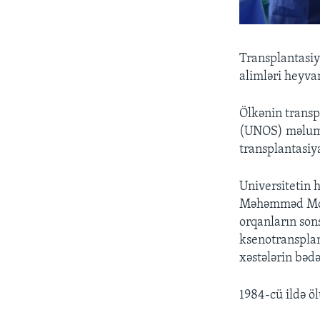
Transplantasiy
alimləri heyva
Ölkənin transp
(UNOS) məluma
transplantasiya
Universitetin 
Məhəmməd Mohiu
orqanların son
ksenotransplan
xəstələrin bədə
1984-cü ildə ö