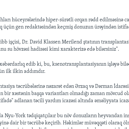
hları hüceyrələrində hiper-sürətli orqan rədd edilməsinə 
q üçün gen redaktəsindən keçmiş donuzun ürəyindən istifa
bb işçisi, Dr. David Klassen Merilend ştatının transplanta
unu su hövzəsi hadisəsi kimi xarakterizə edə bilərsiniz".
xəbərdarlıq edib ki, bu, ksenotransplantasiyanın işləyə bilə
n ilk ilkin addımdır.
tasiya təcrübələrinə nəzarət edən Ərzaq və Dərman İdarəsi
n bir xəstənin başqa variantları olmadığı zaman mövcud o
ifadə" adlanan təcili yardım icazəsi altında əməliyyata icaz
a Nyu-York tədqiqatçılaır bu növ donuzların heyvandan in
əyinə dair bir təcrübə keçirib. Həkimlər müvəqqəti olaraq ö