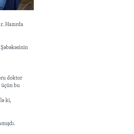
ar. Hazırda
.
 Şəbəkəsinin
oru doktor
r üçün bu
lə ki,
amışdı.