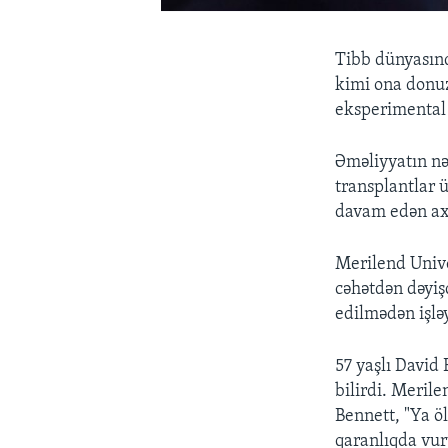
Tibb dünyasınd
kimi ona donuz
eksperimental 
Əməliyyatın nə
transplantlar 
davam edən axt
Merilend Unive
cəhətdən dəyiş
edilmədən işləy
57 yaşlı David
bilirdi. Meril
Bennett, "Ya öl
qaranlıqda vur