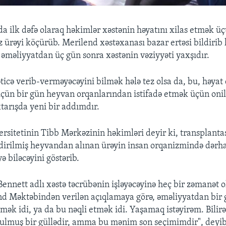
a ilk dəfə olaraq həkimlər xəstənin həyatını xilas etmək ü
 ürəyi köçürüb. Merilend xəstəxanası bazar ertəsi bildirib 
əməliyyatdan üç gün sonra xəstənin vəziyyəti yaxşıdır.
ticə verib-verməyəcəyini bilmək hələ tez olsa da, bu, həyat
üçün bir gün heyvan orqanlarından istifadə etmək üçün onil
arışda yeni bir addımdır.
rsitetinin Tibb Mərkəzinin həkimləri deyir ki, transplanta
dirilmiş heyvandan alınan ürəyin insan orqanizmində dərha
ə biləcəyini göstərib.
 Bennett adlı xəstə təcrübənin işləyəcəyinə heç bir zəmanət 
end Məktəbindən verilən açıqlamaya görə, əməliyyatdan bir 
mək idi, ya da bu nəqli etmək idi. Yaşamaq istəyirəm. Bilir
ulmuş bir güllədir, amma bu mənim son seçimimdir", deyib