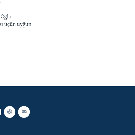
.
 Oğlu
ası üçün uyğun