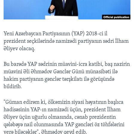
BIZI IZLƏYIN
Yeni Azərbaycan Partiyasının (YAP) 2018-ci il
prezident seçkilərində namizədi partiyanın sədri İlham
Dillər
Əliyev olacaq.
Bu barədə YAP sədrinin müavini-icra katibi, baş nazirin
müavini Əli Əhmədov Gənclər Günü münasibəti ilə
hakim partiyanın gənclər tərşkilatı ilə görüşündə
bildirib.
"Güman edirəm ki, ölkəmizin siyasi həyatının başlıca
hadisəsinin YAP-ın namizədi üçün, prezident İlham
Əliyev üçün uğurlu olmasında, cənab prezidentin
qələbəyə nail olunmasında YAP gəncləri öz töhfələrini
verə biləcəklər", Əhmədov qeyd edib.