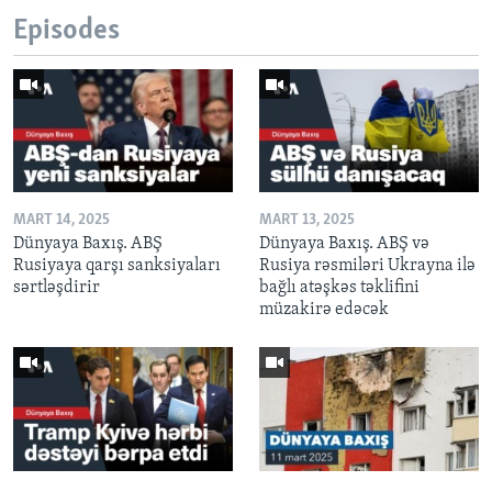
Episodes
MART 14, 2025
MART 13, 2025
Dünyaya Baxış. ABŞ
Dünyaya Baxış. ABŞ və
Rusiyaya qarşı sanksiyaları
Rusiya rəsmiləri Ukrayna ilə
sərtləşdirir
bağlı atəşkəs təklifini
müzakirə edəcək