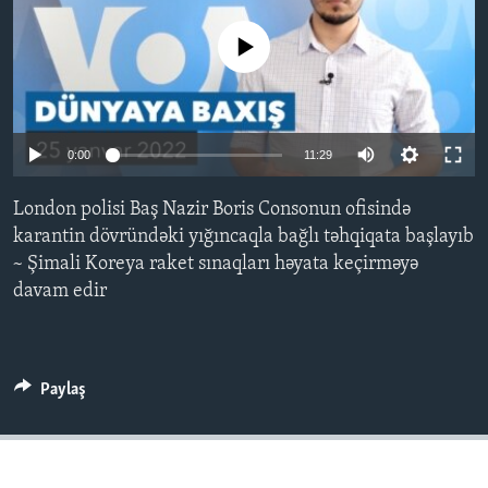
No media source currently available
BIZI IZLƏYIN
0:00
11:29
Dillər
London polisi Baş Nazir Boris Consonun ofisində
karantin dövründəki yığıncaqla bağlı təhqiqata başlayıb
~ Şimali Koreya raket sınaqları həyata keçirməyə
davam edir
Paylaş