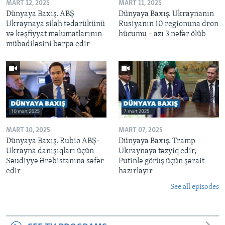
MART 12, 2025
MART 11, 2025
Dünyaya Baxış. ABŞ
Dünyaya Baxış. Ukraynanın
Ukraynaya silah tədarükünü
Rusiyanın 10 regionuna dron
və kəşfiyyat məlumatlarının
hücumu – azı 3 nəfər ölüb
mübadiləsini bərpa edir
MART 10, 2025
MART 07, 2025
Dünyaya Baxış. Rubio ABŞ-
Dünyaya Baxış. Tramp
Ukrayna danışıqları üçün
Ukraynaya təzyiq edir,
Səudiyyə Ərəbistanına səfər
Putinlə görüş üçün şərait
edir
hazırlayır
See all episodes