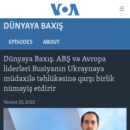
Accessibility
links
Skip
DÜNYAYA BAXIŞ
to
ANA SƏHİFƏ
main
PROQRAMLAR
EPISODES
ABOUT
content
AZƏRBAYCAN
Skip
AMERIKA İCMALI
Dünyaya Baxış. ABŞ və Avropa
to
DÜNYA
DÜNYAYA BAXIŞ
main
liderləri Rusiyanın Ukraynaya
ABŞ
FAKTLAR NƏ DEYIR?
UKRAYNA BÖHRANI
Navigation
müdaxilə təhlükəsinə qarşı birlik
Skip
İRAN AZƏRBAYCANI
İSRAIL-HƏMAS MÜNAQIŞƏSI
ABŞ SEÇKILƏRI 2024
nümayiş etdirir
to
VIDEOLAR
Search
Yanvar 25, 2022
MEDIA AZADLIĞI
BAŞ MƏQALƏ
LEARNING ENGLISH