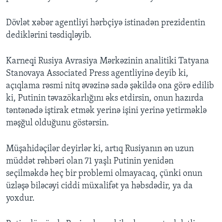
Dövlət xəbər agentliyi hərbçiyə istinadən prezidentin
dediklərini təsdiqləyib.
Karneqi Rusiya Avrasiya Mərkəzinin analitiki Tatyana
Stanovaya Associated Press agentliyinə deyib ki,
açıqlama rəsmi nitq əvəzinə sadə şəkildə ona görə edilib
ki, Putinin təvazökarlığını əks etdirsin, onun hazırda
təntənədə iştirak etmək yerinə işini yerinə yetirməklə
məşğul olduğunu göstərsin.
Müşahidəçilər deyirlər ki, artıq Rusiyanın ən uzun
müddət rəhbəri olan 71 yaşlı Putinin yenidən
seçilməkdə heç bir problemi olmayacaq, çünki onun
üzləşə biləcəyi ciddi müxalifət ya həbsdədir, ya da
yoxdur.