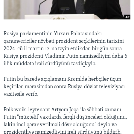
BIZI IZLƏYIN
Rusiya parlamentinin Yuxarı Palatasındakı
qanunvericilər növbəti prezident seçkilərinin tarixini
Dillər
2024-cü il martın 17-nə təyin etdikdən bir gün sonra
Rusiya prezidenti Vladimir Putin namizədliyini daha 6
illik müddətə irəli sürdüyünü təsdiqləyib.
Putin bu barədə açıqlamanı Kremldə hərbçilər üçün
keçirilən mərasimdən sonra Rusiya dövlət televiziyası
vasitəsilə verib.
Polkovnik-leytenant Artyom Joqa ilə söhbəti zamanı
Putin "müxtəlif vaxtlarda fərqli düşüncələri olduğunu,
lakin indi qərar verilməli dövr olduğunu" deyib və
prezidentliyə namizədliyini irəli sürdüyünü bildirib.