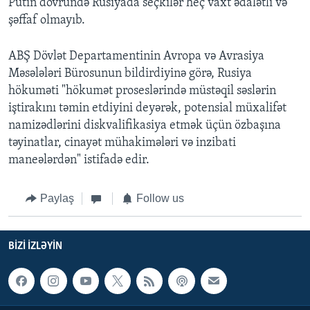
Putin dövründə Rusiyada seçkilər heç vaxt ədalətli və
şəffaf olmayıb.
ABŞ Dövlət Departamentinin Avropa və Avrasiya
Məsələləri Bürosunun bildirdiyinə görə, Rusiya
hökuməti "hökumət proseslərində müstəqil səslərin
iştirakını təmin etdiyini deyərək, potensial müxalifət
namizədlərini diskvalifikasiya etmək üçün özbaşına
təyinatlar, cinayət mühakimələri və inzibati
maneələrdən" istifadə edir.
Paylaş
Follow us
BIZI IZLƏYIN