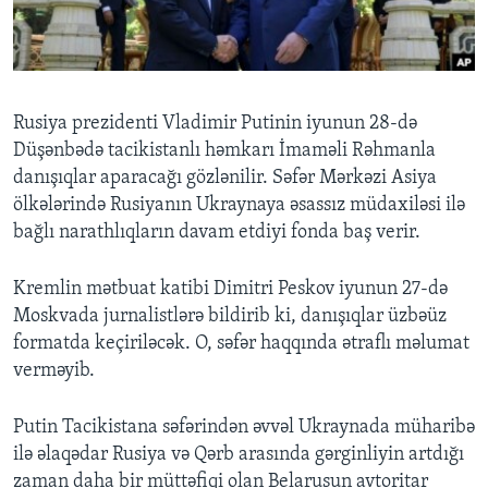
BIZI IZLƏYIN
Rusiya prezidenti Vladimir Putinin iyunun 28-də
Düşənbədə tacikistanlı həmkarı İmaməli Rəhmanla
Dillər
danışıqlar aparacağı gözlənilir. Səfər Mərkəzi Asiya
ölkələrində Rusiyanın Ukraynaya əsassız müdaxiləsi ilə
bağlı narathlıqların davam etdiyi fonda baş verir.
Kremlin mətbuat katibi Dimitri Peskov iyunun 27-də
Moskvada jurnalistlərə bildirib ki, danışıqlar üzbəüz
formatda keçiriləcək. O, səfər haqqında ətraflı məlumat
verməyib.
Putin Tacikistana səfərindən əvvəl Ukraynada müharibə
ilə əlaqədar Rusiya və Qərb arasında gərginliyin artdığı
zaman daha bir müttəfiqi olan Belarusun avtoritar