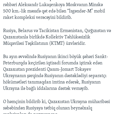
rəhbəri Aleksandr Lukaşenkoya Moskvanın Minskə
500 km.-lik məsafə qət edə bilən “İsgəndər-M” mobil
raket kompleksi verəcəyini bildirib.
Rusiya, Belarus və Tacikistan Ermənistan, Qırğızıstan və
Qazaxıstanla birlikdə Kollektiv Təhlükəsizlik
Müqaviləsi Təşkilatının (KTMT) üzvləridir.
Bu ayın əvvəlində Rusiyanın ikinci böyük şəhəri Sankt-
Peterburqda keçirilən iqtisadi forumda iştirak edən
Qazaxıstan prezidenti Qasım-Jomart Tokayev
Ukraynanın şərqində Rusiyanın dəstəklədiyi separatçı
hökümətləri tanımaqdan imtina edərək, Rusiyanın
Ukrayna ilə bağlı iddalarına dəstək veməyib.
O həmçinin bildirib ki, Qazaxıstan Ukrayna müharibəsi
səbəbindən Rusiyaya tətbiq olunan beynəlxalq