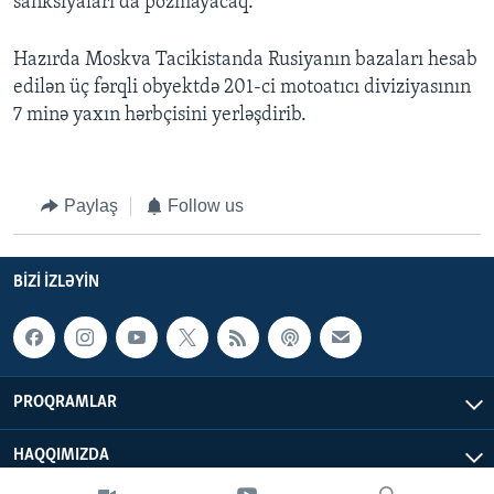
sanksiyaları da pozmayacaq.
Hazırda Moskva Tacikistanda Rusiyanın bazaları hesab
edilən üç fərqli obyektdə 201-ci motoatıcı diviziyasının
7 minə yaxın hərbçisini yerləşdirib.
Paylaş
Follow us
BIZI IZLƏYIN
PROQRAMLAR
HAQQIMIZDA