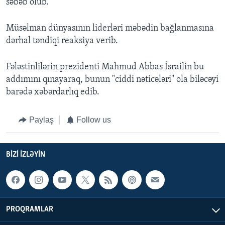
səbəb olub.
Müsəlman dünyasının liderləri məbədin bağlanmasına
dərhal təndiqi reaksiya verib.
Fələstinlilərin prezidenti Mahmud Abbas İsrailin bu
addımını qınayaraq, bunun "ciddi nəticələri" ola biləcəyi
barədə xəbərdarlıq edib.
Paylaş
Follow us
BIZI IZLƏYIN
PROQRAMLAR