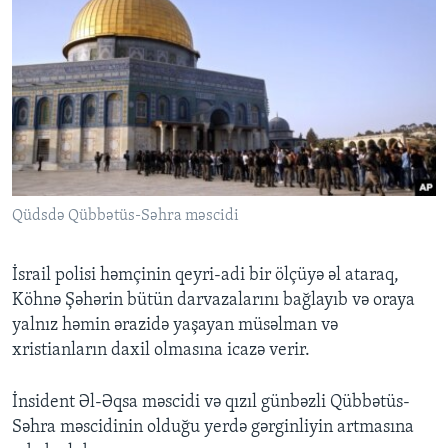
Qüdsdə Qübbətüs-Səhra məscidi
​İsrail polisi həmçinin qeyri-adi bir ölçüyə əl ataraq,
Köhnə Şəhərin bütün darvazalarını bağlayıb və oraya
yalnız həmin ərazidə yaşayan müsəlman və
xristianların daxil olmasına icazə verir.
İnsident Əl-Əqsa məscidi və qızıl günbəzli Qübbətüs-
Səhra məscidinin olduğu yerdə gərginliyin artmasına