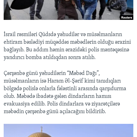
BIZI IZLƏYIN
İsrail rəsmiləri Qüdsdə yəhudilər və müsəlmanların
ehtiram bəslədiyi müqəddəs məbədlərin olduğu ərazini
Dillər
bağlayıb. Bu addım həmin ərazidəki polis məntəqəsinə
yandırıcı bomba atıldıqdan sonra atılıb.
Çərşənbə günü yəhudilərin “Məbəd Dağı”,
müsəlmanların isə Haram Əl-Şərif kimi tanıdıqları
bölgədə polislə onlarla fələstinli arasında qarşıdurma
olub. Məbədə ibadətə gələn dindarların hamısı
evakuasiya edilib. Polis dindarlara və ziyarətçilərə
məbədin çərşənbə günü açılacağını bildiriib.