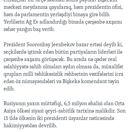
etirazçılar bir neçə saatdan sonra paytaxt Bişkekin
mərkəzi meydanına qayıdaraq, həm prezidentin ofisi,
həm də parlamentin yerləşdiyi binaya girə bilib.
Yerlilərin Ağ Ev adlandırdığı binada çərşənbə axşamı
səhər yanğın baş verib.
Prezident Sooronbay Jeenbekov bazar ertəsi deyib ki,
seçkilərdə iştirak edən bütün partiyaların liderləri ilə
çərşənbə axşamı görüşəcək. Bu arada nə qədər real
səlahiyyətə sahib olmaları aydın olmasa da, müxalifət
qrupları milli təhlükəsizlik rəhbərinin vəzifələrini icra
edən öz nümayəndələri və Bişkekə komendant təyin
edib.
Rusiyanın yaxın müttəfiqi, 6,5 milyon əhalisi olan Orta
Asiya ölkəsi siyasi qeyri-sabitlik tarixinə malikdir. Son
15 ildə ölkənin iki prezidenti üsyanlar nəticəsində
hakimiyyətdən devrilib.