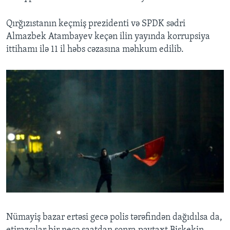
Qırğızıstanın keçmiş prezidenti və SPDK sədri
Almazbek Atambayev keçən ilin yayında korrupsiya
ittihamı ilə 11 il həbs cəzasına məhkum edilib.
Nümayiş bazar ertəsi gecə polis tərəfindən dağıdılsa da,