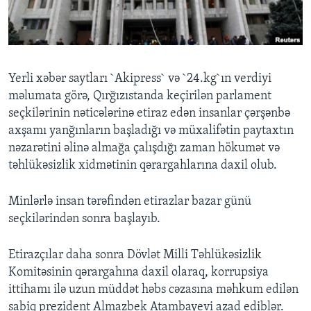
BIZI IZLƏYIN
Yerli xəbər saytları `Akipress` və `24.kg`ın verdiyi
məlumata görə, Qırğızıstanda keçirilən parlament
Dillər
seçkilərinin nəticələrinə etiraz edən insanlar çərşənbə
axşamı yanğınların başladığı və müxalifətin paytaxtın
nəzarətini əlinə almağa çalışdığı zaman hökumət və
təhlükəsizlik xidmətinin qərargahlarına daxil olub.
Minlərlə insan tərəfindən etirazlar bazar günü
seçkilərindən sonra başlayıb.
Etirazçılar daha sonra Dövlət Milli Təhlükəsizlik
Komitəsinin qərargahına daxil olaraq, korrupsiya
ittihamı ilə uzun müddət həbs cəzasına məhkum edilən
sabiq prezident Almazbek Atambayevi azad ediblər.