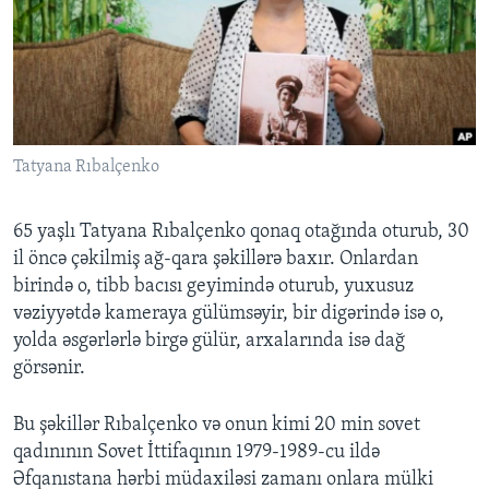
BIZI IZLƏYIN
Dillər
Tatyana Rıbalçenko
65 yaşlı Tatyana Rıbalçenko qonaq otağında oturub, 30
il öncə çəkilmiş ağ-qara şəkillərə baxır. Onlardan
birində o, tibb bacısı geyimində oturub, yuxusuz
vəziyyətdə kameraya gülümsəyir, bir digərində isə o,
yolda əsgərlərlə birgə gülür, arxalarında isə dağ
görsənir.
Bu şəkillər Rıbalçenko və onun kimi 20 min sovet
qadınının Sovet İttifaqının 1979-1989-cu ildə
Əfqanıstana hərbi müdaxiləsi zamanı onlara mülki