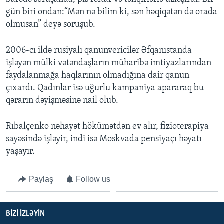
gün biri ondan:“Mən nə bilim ki, sən həqiqətən də orada
olmusan” deyə soruşub.
2006-cı ildə rusiyalı qanunvericilər Əfqanıstanda
işləyən mülki vətəndaşların müharibə imtiyazlarından
faydalanmağa haqlarının olmadığına dair qanun
çıxardı. Qadınlar isə uğurlu kampaniya apararaq bu
qərarın dəyişməsinə nail olub.
Rıbalçenko nəhayət hökümətdən ev alır, fizioterapiya
sayəsində işləyir, indi isə Moskvada pensiyaçı həyatı
yaşayır.
Paylaş
Follow us
BIZI IZLƏYIN