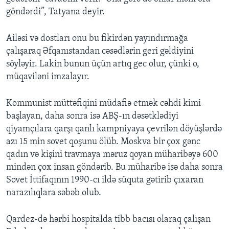
göndərdi”, Tatyana deyir.
Ailəsi və dostları onu bu fikirdən yayındırmağa
çalışaraq Əfqanıstandan cəsədlərin geri gəldiyini
söyləyir. Lakin bunun üçün artıq gec olur, çünki o,
müqaviləni imzalayır.
Kommunist müttəfiqini müdafiə etmək cəhdi kimi
başlayan, daha sonra isə ABŞ-ın dəsətklədiyi
qiyamçılara qarşı qanlı kampniyaya çevrilən döyüşlərdə
azı 15 min sovet qoşunu ölüb. Moskva bir çox gənc
qadın və kişini travmaya məruz qoyan müharibəyə 600
mindən çox insan göndərib. Bu müharibə isə daha sonra
Sovet İttifaqının 1990-cı ildə süquta gətirib çıxaran
narazılıqlara səbəb olub.
Qardez-də hərbi hospitalda tibb bacısı olaraq çalışan