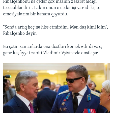
Rıbalçenkonu nə qədər çox insanın xəsarət aldığı
təəccübləndirir. Lakin onun o qədər işi var idi ki, o,
emosiyalarını bir kənara qoyurdu.
“Sonda artıq heç nə hiss etmirdim. Mən daş kimi idim”,
Rıbalçenko deyir.
Bu çətin zamanlarda ona dostları kömək edirdi və o,
gənc kəşfiyyat zabiti Vladimir Vşivtsevlə dostlaşır.