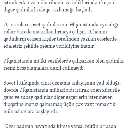
iştirak edən və müharibənin çətinliklərindən keçən
digər qadınlarla əlaqə saxlamağa başladı.
O, insanları sovet qadınlarının Əfqanıstanda oynadığı
rollar barədə maarifləndirməyə çalışır. O, həmin
qadınların əsasən kişilər tərəfindən yazılan əsərlərdə
ədalətsiz şəkildə qələmə verildiyinə inanır.
Əfqanıstanda mülki vəzifələrdə çalışarkən ölən qadınlar
rəsmi hesablamalara daxil edilməyib.
Sovet İttifaqında cinsi qısnama anlayışının yad olduğu
dövrdə Əfqanıstanda müharibıdı iştirak edən xüsusilə
gənc və subay qadlnlar digər əsgərlərin istənməyən
diqqətinə məruz qalmamaq üçün çox vaxt romantik
münasibətlərə başlayırdı.
“Əgər qadının həyatında kimsə varsa, bütün briqada