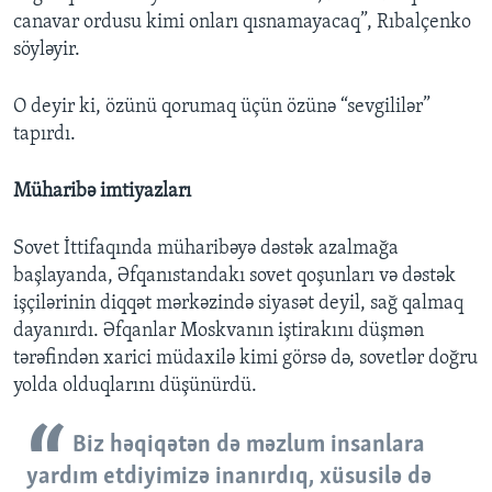
canavar ordusu kimi onları qısnamayacaq”, Rıbalçenko
söyləyir.
O deyir ki, özünü qorumaq üçün özünə “sevgililər”
tapırdı.
Müharibə imtiyazları
Sovet İttifaqında müharibəyə dəstək azalmağa
başlayanda, Əfqanıstandakı sovet qoşunları və dəstək
işçilərinin diqqət mərkəzində siyasət deyil, sağ qalmaq
dayanırdı. Əfqanlar Moskvanın iştirakını düşmən
tərəfindən xarici müdaxilə kimi görsə də, sovetlər doğru
yolda olduqlarını düşünürdü.
Biz həqiqətən də məzlum insanlara
yardım etdiyimizə inanırdıq, xüsusilə də