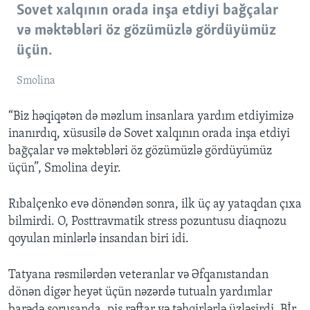
Sovet xalqının orada inşa etdiyi bağçalar
və məktəbləri öz gözümüzlə gördüyümüz
üçün.
Smolina
“Biz həqiqətən də məzlum insanlara yardım etdiyimizə
inanırdıq, xüsusilə də Sovet xalqının orada inşa etdiyi
bağçalar və məktəbləri öz gözümüzlə gördüyümüz
üçün”, Smolina deyir.
Rıbalçenko evə dönəndən sonra, ilk üç ay yataqdan çıxa
bilmirdi. O, Posttravmatik stress pozuntusu diaqnozu
qoyulan minlərlə insandan biri idi.
Tatyana rəsmilərdən veteranlar və Əfqanıstandan
dönən digər heyət üçün nəzərdə tutualn yardımlar
barədə soruşanda, pis rəftar və təhqirlərlə üzləşirdi. Bİr