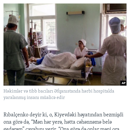
Həkimlər və tibb bacıları Əfqanıstanda hərbi hospitalda
yaralanmış insanı müalicə edir
Rıbalçenko deyir ki, o, Kiyevdəki həyatından bezmişdi
ona görə də, “Mən hər yerə, hətta cəhənnəmə belə
gedərəm” cavabını verir. “Ona görə də onlar məni ora