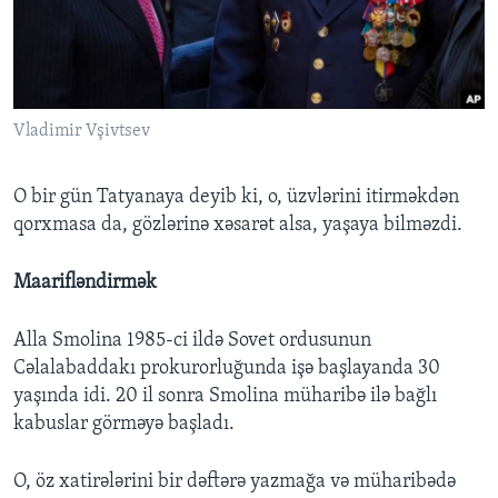
Vladimir Vşivtsev
O bir gün Tatyanaya deyib ki, o, üzvlərini itirməkdən
qorxmasa da, gözlərinə xəsarət alsa, yaşaya bilməzdi.
Maarifləndirmək
Alla Smolina 1985-ci ildə Sovet ordusunun
Cəlalabaddakı prokurorluğunda işə başlayanda 30
yaşında idi. 20 il sonra Smolina müharibə ilə bağlı
kabuslar görməyə başladı.
O, öz xatirələrini bir dəftərə yazmağa və müharibədə