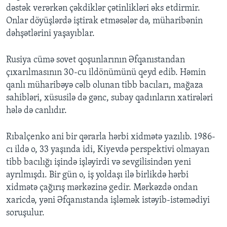
dəstək verərkən çəkdiklər çətinlikləri əks etdirmir.
Onlar döyüşlərdə iştirak etməsələr də, müharibənin
dəhşətlərini yaşayıblar.
Rusiya cümə sovet qoşunlarının Əfqanıstandan
çıxarılmasının 30-cu ildönümünü qeyd edib. Həmin
qanlı müharibəyə cəlb olunan tibb bacıları, mağaza
sahibləri, xüsusilə də gənc, subay qadınların xatirələri
hələ də canlıdır.
Rıbalçenko ani bir qərarla hərbi xidmətə yazılıb. 1986-
cı ildə o, 33 yaşında idi, Kiyevdə perspektivi olmayan
tibb bacılığı işində işləyirdi və sevgilisindən yeni
ayrılmışdı. Bir gün o, iş yoldaşı ilə birlikdə hərbi
xidmətə çağırış mərkəzinə gedir. Mərkəzdə ondan
xaricdə, yəni Əfqanıstanda işləmək istəyib-istəmədiyi
soruşulur.