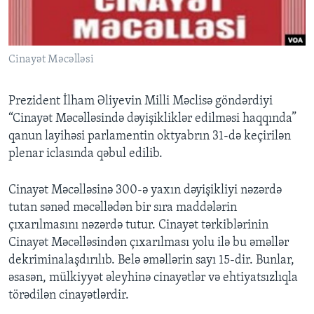
BIZI IZLƏYIN
Cinayət Məcəlləsi
Prezident İlham Əliyevin Milli Məclisə göndərdiyi
Dillər
“Cinayət Məcəlləsində dəyişikliklər edilməsi haqqında”
qanun layihəsi parlamentin oktyabrın 31-də keçirilən
plenar iclasında qəbul edilib.
Cinayət Məcəlləsinə 300-ə yaxın dəyişikliyi nəzərdə
tutan sənəd məcəllədən bir sıra maddələrin
çıxarılmasını nəzərdə tutur. Cinayət tərkiblərinin
Cinayət Məcəlləsindən çıxarılması yolu ilə bu əməllər
dekriminalaşdırılıb. Belə əməllərin sayı 15-dir. Bunlar,
əsasən, mülkiyyət əleyhinə cinayətlər və ehtiyatsızlıqla
törədilən cinayətlərdir.