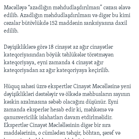
Məcəlləyə “azadlığın məhdudlaşdırılması” cəzası əlavə
edilib. Azadlığın məhdudlaşdırılması və digər bu kimi
cəzalar bütövlükdə 152 maddənin sanksiyasına daxil
edilib.
Dəyişikliklərə görə 18 cinayət az ağır cinayətlər
kateqoriyasından böyük təhlükələr törətməyən
kateqoriyaya, eyni zamanda 4 cinayət ağır
kateqoriyadan az ağır kateqoriyaya keçirilib.
Hüquq sahəsi üzrə ekspertlər Cinayət Məcəlləsinə yeni
dəyişiklikləri dəstələyir və ölkədə məhbusların sayının
kəskin azalmasına səbəb olacağını düşünür. Eyni
zamanda eksperlər hesab edir ki, məhkəmə və
qanunvericilik islahatları davam etdirlməlidir.
Ekspertlər Cinayət Məcləlləsinin digər bir sıra
maddələrinin, o cümlədən təhqir, böhtan, şərəf və