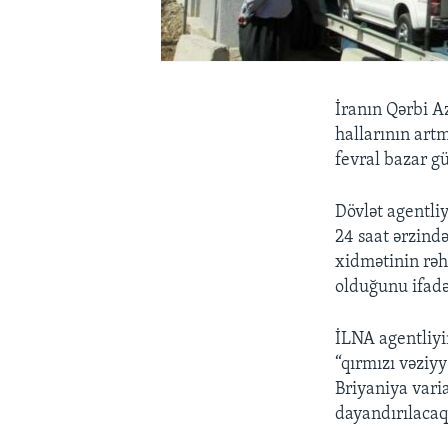
İranın Qərbi A
hallarının art
fevral bazar g
Dövlət agentli
24 saat ərzində
xidmətinin rəh
olduğunu ifadə
İLNA agentliyi
“qırmızı vəziy
Briyaniya vari
dayandırılacaq