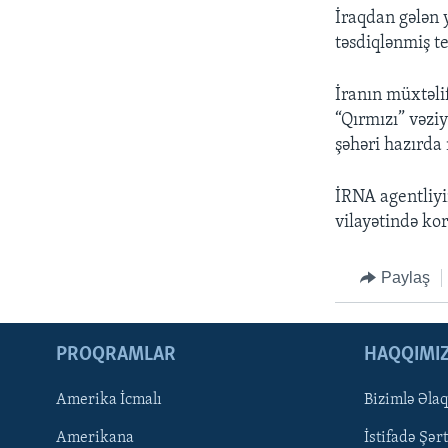
İraqdan gələn 
təsdiqlənmiş tes
İranın müxtəlif
“Qırmızı” vəziy
şəhəri hazırda 
İRNA agentliyi
vilayətində ko
Paylaş
PROQRAMLAR
HAQQIMI
Amerika İcmalı
Bizimlə Əla
LEARNING ENGLISH
Amerikana
İstifadə Şərt