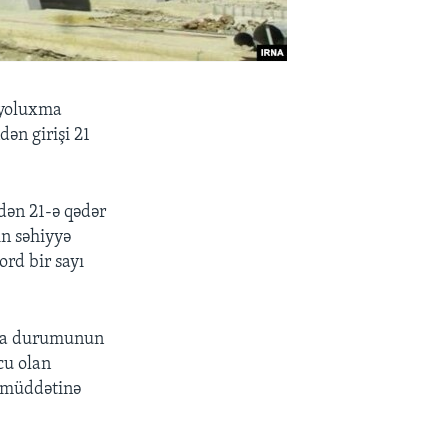
 yoluxma
ən girişi 21
dən 21-ə qədər
in səhiyyə
rd bir sayı
miya durumunun
cu olan
ə müddətinə