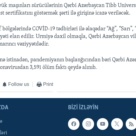
yük maşınları sürücülərinin Qərbi Azərbaycan Tibb Universi
t sertifikatını göstərmək şərti ilə girişinə icazə veriləcək.
 bölgələrində COVİD-19 tədbirləri ilə əlaqədar “Ağ”, “Sarı”, 
yəti elan edilir. Urmiyə daxil olmaqla, Qərbi Azərbaycan vil
narıncı vəziyyətdədir.
nə istinadən, pandemiyanın başlanğıcından bəri Qərbi Azə
ronavirusdan 3,591 ölüm faktı qeydə alınıb.
Follow us
Print
ZDA
BIZI IZLƏYIN
qə
ləri