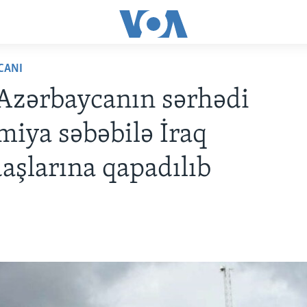
CANI
Azərbaycanın sərhədi
iya səbəbilə İraq
aşlarına qapadılıb