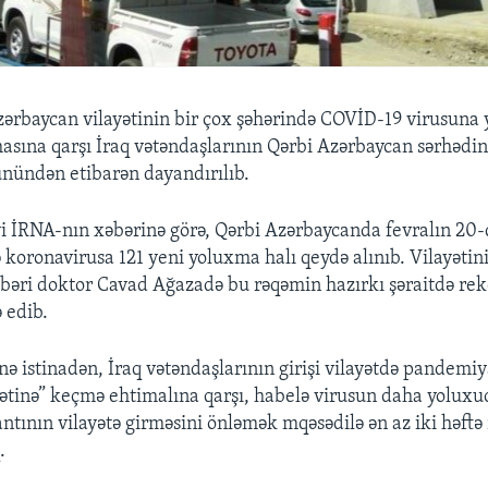
zərbaycan vilayətinin bir çox şəhərində COVİD-19 virusuna
masına qarşı İraq vətəndaşlarının Qərbi Azərbaycan sərhədind
ünündən etibarən dayandırılıb.
yi İRNA-nın xəbərinə görə, Qərbi Azərbaycanda fevralın 20-
 koronavirusa 121 yeni yoluxma halı qeydə alınıb. Vilayətin
bəri doktor Cavad Ağazadə bu rəqəmin hazırkı şəraitdə reko
 edib.
nə istinadən, İraq vətəndaşlarının girişi vilayətdə pande
yətinə” keçmə ehtimalına qarşı, habelə virusun daha yoluxu
antının vilayətə girməsini önləmək mqəsədilə ən az iki həft
.