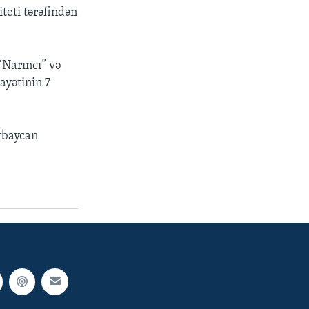
teti tərəfindən
“Narıncı” və
ayətinin 7
rbaycan