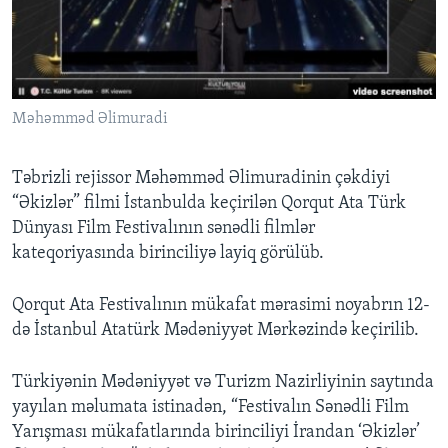
BIZI IZLƏYIN
Məhəmməd Əlimuradi
Dillər
Təbrizli rejissor Məhəmməd Əlimuradinin çəkdiyi
“Əkizlər” filmi İstanbulda keçirilən Qorqut Ata Türk
Dünyası Film Festivalının sənədli filmlər
kateqoriyasında birinciliyə layiq görülüb.
Qorqut Ata Festivalının mükafat mərasimi noyabrın 12-
də İstanbul Atatürk Mədəniyyət Mərkəzində keçirilib.
Türkiyənin Mədəniyyət və Turizm Nazirliyinin saytında
yayılan məlumata istinadən, “Festivalın Sənədli Film
Yarışması mükafatlarında birinciliyi İrandan ‘Əkizlər’