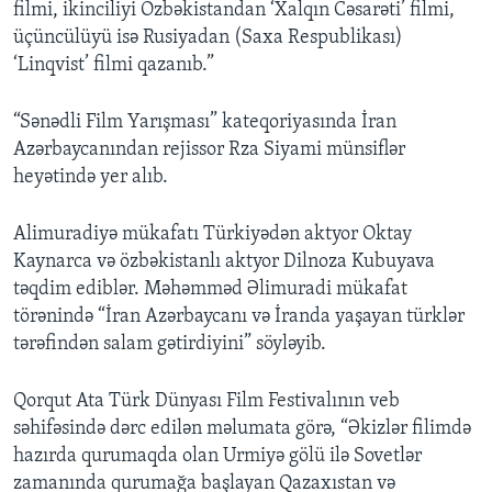
filmi, ikinciliyi Özbəkistandan ‘Xalqın Cəsarəti’ filmi,
üçüncülüyü isə Rusiyadan (Saxa Respublikası)
‘Linqvist’ filmi qazanıb.”
“Sənədli Film Yarışması” kateqoriyasında İran
Azərbaycanından rejissor Rza Siyami münsiflər
heyətində yer alıb.
Alimuradiyə mükafatı Türkiyədən aktyor Oktay
Kaynarca və özbəkistanlı aktyor Dilnoza Kubuyava
təqdim ediblər. Məhəmməd Əlimuradi mükafat
törənində “İran Azərbaycanı və İranda yaşayan türklər
tərəfindən salam gətirdiyini” söyləyib.
Qorqut Ata Türk Dünyası Film Festivalının veb
səhifəsində dərc edilən məlumata görə, “Əkizlər filimdə
hazırda qurumaqda olan Urmiyə gölü ilə Sovetlər
zamanında qurumağa başlayan Qazaxıstan və