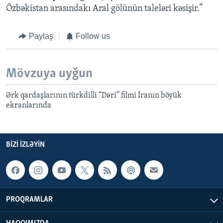
Özbəkistan arasındakı Aral gölünün taleləri kəsişir.”
Paylaş
Follow us
Mövzuya uyğun
Ərk qardaşlarının türkdilli “Dəri” filmi İranın böyük
ekranlarında
BIZI IZLƏYIN
PROQRAMLAR