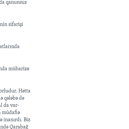
nda qanunsuz
in sifarişi
atlarında
unda mübarizə
zorludur. Hətta
də qələbə də
l da var-
n müdafiə
ə inanırdı. Biz
lində Qarabağ