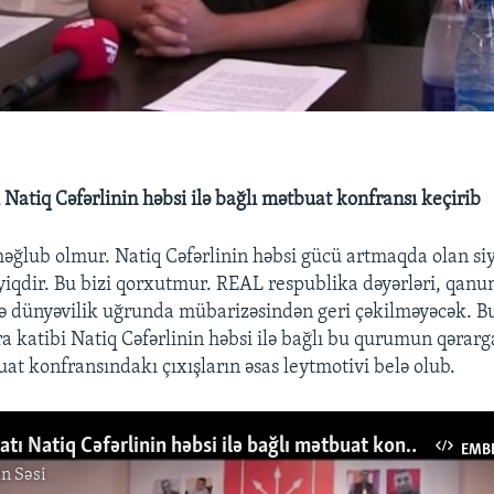
Natiq Cəfərlinin həbsi ilə bağlı mətbuat konfransı keçirib
ğlub olmur. Natiq Cəfərlinin həbsi gücü artmaqda olan siya
zyiqdir. Bu bizi qorxutmur. REAL respublika dəyərləri, qanun
ə dünyəvilik uğrunda mübarizəsindən geri çəkilməyəcək. 
ra katibi Natiq Cəfərlinin həbsi ilə bağlı bu qurumun qərar
at konfransındakı çıxışların əsas leytmotivi belə olub.
REAL Hərəkatı Natiq Cəfərlinin həbsi ilə bağlı mətbuat konfransı keçirib
EMB
n Səsi