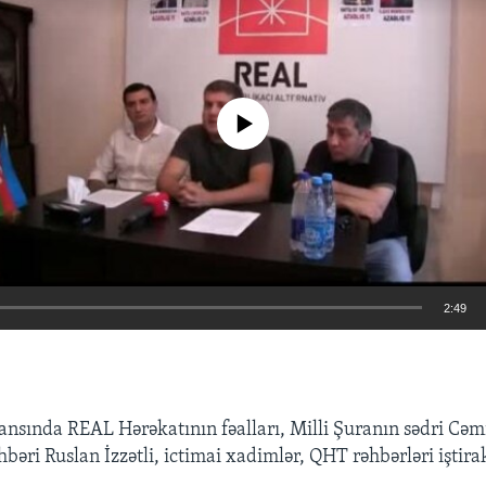
No media source currently available
2:49
EMBED
ansında REAL Hərəkatının fəalları, Milli Şuranın sədri Cəmi
bəri Ruslan İzzətli, ictimai xadimlər, QHT rəhbərləri iştira