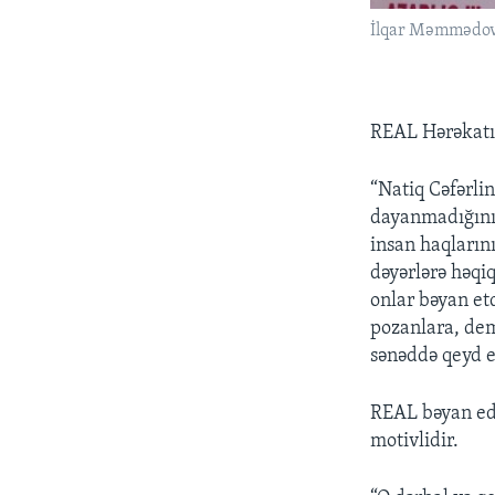
İlqar Məmmədov 
REAL Hərəkatı 
“Natiq Cəfərlin
dayanmadığını 
insan haqların
dəyərlərə həqi
onlar bəyan etd
pozanlara, dem
sənəddə qeyd ed
REAL bəyan edir
motivlidir.