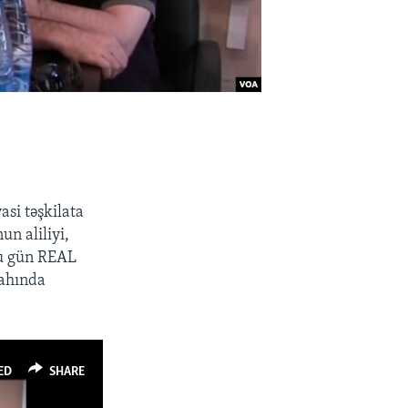
si təşkilata
un aliliyi,
Bu gün REAL
gahında
ED
SHARE