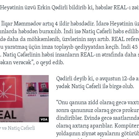
Heyətinin üzvü Erkin Qədirli bildirib ki, həbslər REAL-ı zəi
 İlqar Məmmədov artıq 4 ildir həbsdədir. İdarə Heyətinin ü
ınlarda həbsdən buraxılıb. İndi isə Natiq Cəfərli həbs edili
ndə daha da möhkəmlənib, üzvlərinin sayı artıb. REAL ref
 yaratmaq üçün imza toplayıb qediyyatdan keçib. İndi 45
b. Natiq Cəfərlinin həbsi insanların REAL-ın ətrafında daha 
əkan verəcək”, o qeyd edib.
Qədirli deyib ki, o avqustun 12-də 
yədək Natiq Cəfərli ilə birgə olub.
“Onu qanuna zidd olaraq gecə vaxtı
sonra qanunsuz olaraq gecə proku
dindiriblər. Evində gecə saatların
olaraq axtarış aparıblar. Kompüter
və Natiq Cəfərli
yoldaşının ziynət əşyalarını götürü