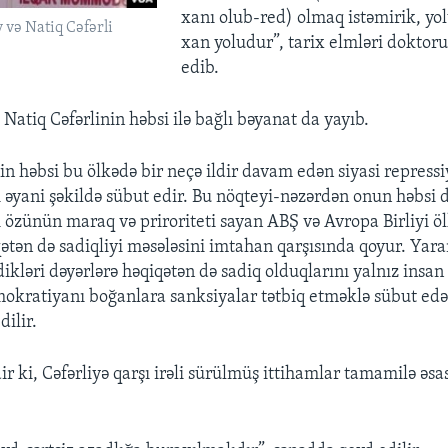
xanı olub-red) olmaq istəmirik, y
və Natiq Cəfərli
xan yoludur”, tarix elmləri doktor
edib.
Natiq Cəfərlinin həbsi ilə bağlı bəyanat da yayıb.
in həbsi bu ölkədə bir neçə ildir davam edən siyasi repressi
əyani şəkildə sübut edir. Bu nöqteyi-nəzərdən onun həbsi
ı özünün maraq və priroriteti sayan ABŞ və Avropa Birliyi ö
qətən də sadiqliyi məsələsini imtahan qarşısında qoyur. Yar
ikləri dəyərlərə həqiqətən də sadiq olduqlarını yalnız insan
okratiyanı boğanlara sanksiyalar tətbiq etməklə sübut edə 
ilir.
 ki, Cəfərliyə qarşı irəli sürülmüş ittihamlar tamamilə əsas