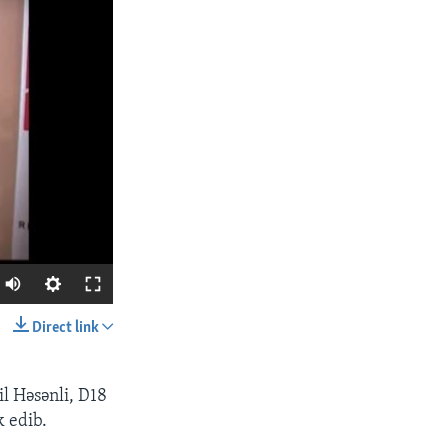
Direct link
SHARE
l Həsənli, D18
k edib.