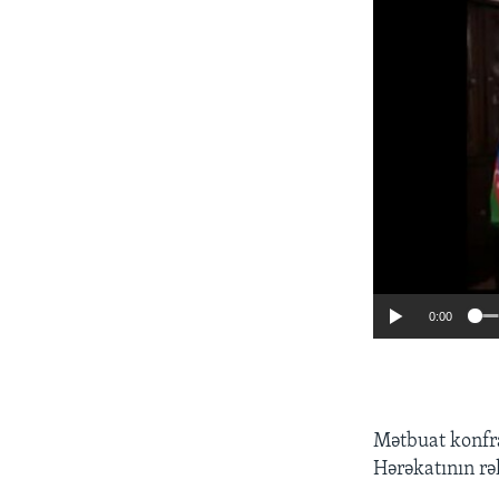
0:00
​Mətbuat konfr
Hərəkatının rəh