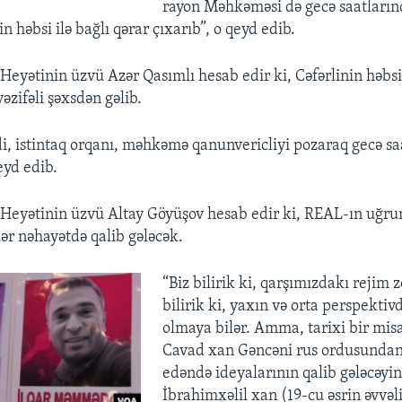
rayon Məhkəməsi də gecə saatları
in həbsi ilə bağlı qərar çıxarıb”, o qeyd edib.
Heyətinin üzvü Azər Qasımlı hesab edir ki, Cəfərlinin həbsin
əzifəli şəxsdən gəlib.
di, istintaq orqanı, məhkəmə qanunvericliyi pozaraq gecə sa
eyd edib.
 Heyətinin üzvü Altay Göyüşov hesab edir ki, REAL-ın uğr
lər nəhayətdə qalib gələcək.
“Biz bilirik ki, qarşımızdakı rejim 
bilirik ki, yaxın və orta perspektiv
olmaya bilər. Amma, tarixi bir misa
Cavad xan Gəncəni rus ordusunda
edəndə ideyalarının qalib gələcəyin
İbrahimxəlil xan (19-cu əsrin əvvə