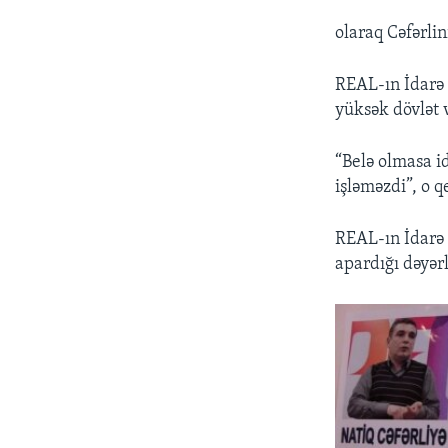
olaraq Cəfərlin
REAL-ın İdarə 
yüksək dövlət v
“Belə olmasa i
işləməzdi”, o q
REAL-ın İdarə
apardığı dəyər