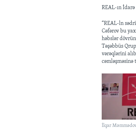
REAL-ın İdarə 
“REAL-ln sədri
Cəfərov bu yax
həbslər dövrü
Təşəbbüs Qrupu
vərəqlərini alı
cəmləşməsinə t
İlqar Məmmədov 