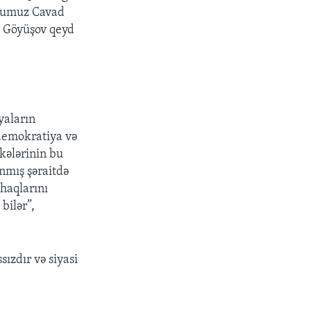
olumuz Cavad
u Göyüşov qeyd
yaların
 demokratiya və
lkələrinin bu
anmış şəraitdə
 haqlarını
bilər”,
sızdır və siyasi