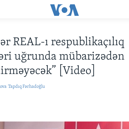
ər REAL-ı respublikaçılıq
əri uğrunda mübarizədən
irməyəcək” [Video]
ova
Tapdıq Fərhadoğlu