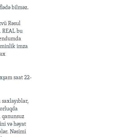
flədə bilməz.
zvü Rəsul
px
width
b. REAL bu
erendumda
 minlik imza
sıx
axşam saat 22-
 saxlayıblar,
rorluqda
da qanunsuz
ini və həyat
blər. Nəsimi