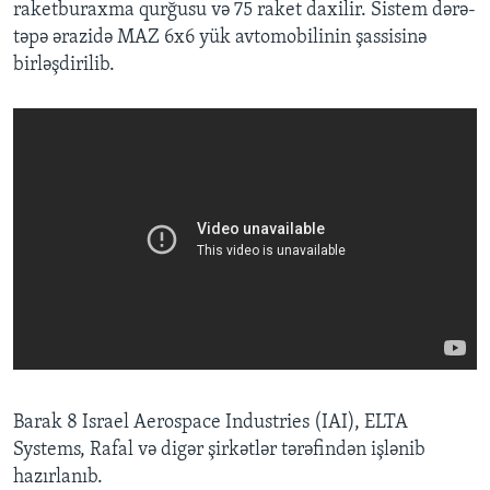
raketburaxma qurğusu və 75 raket daxilir. Sistem dərə-
təpə ərazidə MAZ 6x6 yük avtomobilinin şassisinə
birləşdirilib.
Barak 8 Israel Aerospace Industries (IAI), ELTA
Systems, Rafal və digər şirkətlər tərəfindən işlənib
hazırlanıb.