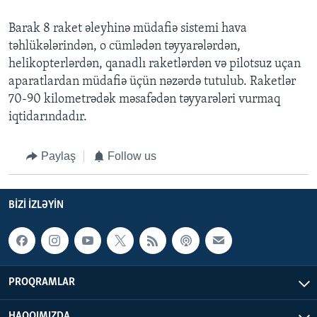
Barak 8 raket əleyhinə müdafiə sistemi hava
təhlükələrindən, o cümlədən təyyarələrdən,
helikopterlərdən, qanadlı raketlərdən və pilotsuz uçan
aparatlardan müdafiə üçün nəzərdə tutulub. Raketlər
70-90 kilometrədək məsafədən təyyarələri vurmaq
iqtidarındadır.
Paylaş
Follow us
BIZI IZLƏYIN
PROQRAMLAR
HAQQIMIZDA