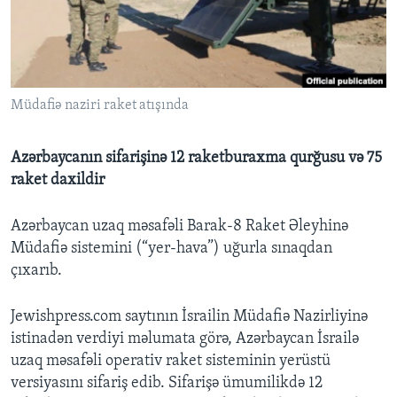
BIZI IZLƏYIN
Müdafiə naziri raket atışında
Dillər
Azərbaycanın sifarişinə 12 raketburaxma qurğusu və 75
raket daxildir
Azərbaycan uzaq məsafəli Barak-8 Raket Əleyhinə
Müdafiə sistemini (“yer-hava”) uğurla sınaqdan
çıxarıb.
Jewishpress.com saytının İsrailin Müdafiə Nazirliyinə
istinadən verdiyi məlumata görə, Azərbaycan İsrailə
uzaq məsafəli operativ raket sisteminin yerüstü
versiyasını sifariş edib. Sifarişə ümumilikdə 12