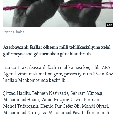
BIZI IZLƏYIN
İranda həbs
Dillər
Azərbaycanlı fəallar ölkənin milli təhlükəsizliyinə xələl
gətirməyə cəhd göstərməkdə günahlandırılıb
İranda 11 azərbaycanlı fəalın məhkəməsi keçirilib. APA
Agentliyinin məlumatına görə, proses iyunun 26-da Xoy
İnqilab Məhkəməsində keçirilib.
Şirzad Hacilu, Bəhmən Nəsirzadə, Şəhram Yüzbaşı,
Məhəmməd Əhədi, Vahid Faizpur, Cavad Pərixani,
Mehdi Tufarqanlı, Həmid Pur Cəfər Əli, Mehdi Qiyasi,
Məhəmməd Xuruşa və Məhəmməd Bayat ölkənin milli