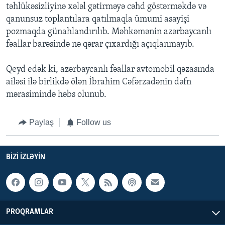
təhlükəsizliyinə xələl gətirməyə cəhd göstərməkdə və
qanunsuz toplantılara qatılmaqla ümumi asayişi
pozmaqda günahlandırılıb. Məhkəmənin azərbaycanlı
fəallar barəsində nə qərar çıxardığı açıqlanmayıb.
Qeyd edək ki, azərbaycanlı fəallar avtomobil qəzasında
ailəsi ilə birlikdə ölən İbrahim Cəfərzadənin dəfn
mərasimində həbs olunub.
Paylaş
Follow us
BIZI IZLƏYIN
PROQRAMLAR