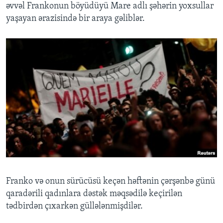
əvvəl Frankonun böyüdüyü Mare adlı şəhərin yoxsullar
yaşayan ərazisində bir araya gəliblər.
Franko və onun sürücüsü keçən həftənin çərşənbə günü
qaradərili qadınlara dəstək məqsədilə keçirilən
tədbirdən çıxarkən güllələnmişdilər.