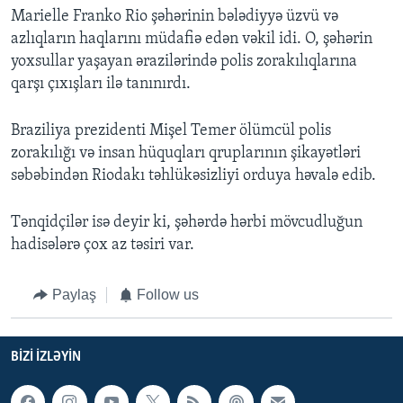
Marielle Franko Rio şəhərinin bələdiyyə üzvü və
azlıqların haqlarını müdafiə edən vəkil idi. O, şəhərin
yoxsullar yaşayan ərazilərində polis zorakılıqlarına
qarşı çıxışları ilə tanınırdı.
Braziliya prezidenti Mişel Temer ölümcül polis
zorakılığı və insan hüquqları qruplarının şikayətləri
səbəbindən Riodakı təhlükəsizliyi orduya həvalə edib.
Tənqidçilər isə deyir ki, şəhərdə hərbi mövcudluğun
hadisələrə çox az təsiri var.
Paylaş
Follow us
BIZI IZLƏYIN