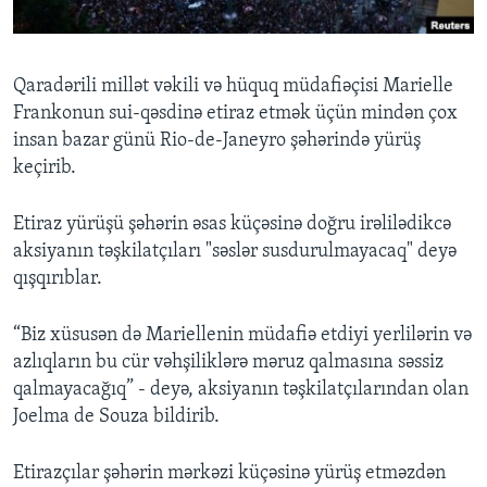
BIZI IZLƏYIN
Qaradərili millət vəkili və hüquq müdafiəçisi Marielle
Frankonun sui-qəsdinə etiraz etmək üçün mindən çox
insan bazar günü Rio-de-Janeyro şəhərində yürüş
Dillər
keçirib.
Etiraz yürüşü şəhərin əsas küçəsinə doğru irəlilədikcə
aksiyanın təşkilatçıları "səslər susdurulmayacaq" deyə
qışqırıblar.
“Biz xüsusən də Mariellenin müdafiə etdiyi yerlilərin və
azlıqların bu cür vəhşiliklərə məruz qalmasına səssiz
qalmayacağıq” - deyə, aksiyanın təşkilatçılarından olan
Joelma de Souza bildirib.
Etirazçılar şəhərin mərkəzi küçəsinə yürüş etməzdən