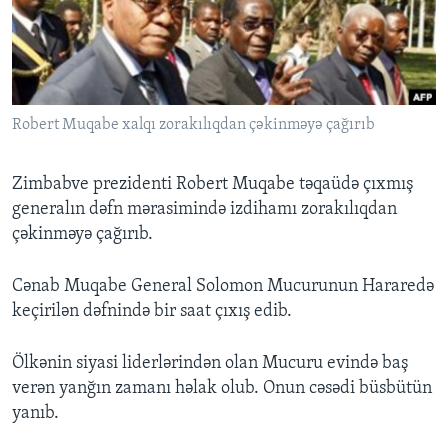
BIZI IZLƏYIN
Robert Muqabe xalqı zorakılıqdan çəkinməyə çağırıb
Dillər
Zimbabve prezidenti Robert Muqabe təqaüdə çıxmış
generalın dəfn mərasimində izdihamı zorakılıqdan
çəkinməyə çağırıb.
Cənab Muqabe General Solomon Mucurunun Hararedə
keçirilən dəfnində bir saat çıxış edib.
Ölkənin siyasi liderlərindən olan Mucuru evində baş
verən yanğın zamanı həlak olub. Onun cəsədi büsbütün
yanıb.