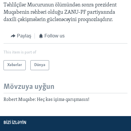
Təhlilçilər Mucurunun ölümündən sonra prezident
Muqabenin rəhbəri olduğu ZANU-PF partiyasında
daxili çəkişmələrin güclənəcəyini proqnozlaşdırır.
Paylaş
Follow us
This item is part of
Xəbərlər
Dünya
Mövzuya uyğun
Robert Muqabe: Heç kəs işimə qarışmasın!
BIZI IZLƏYIN