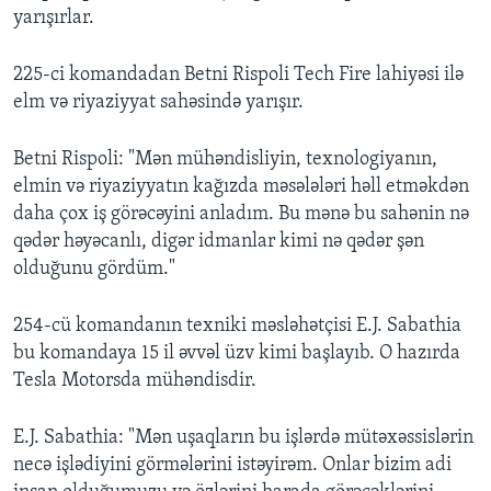
yarışırlar.
225-ci komandadan Betni Rispoli Tech Fire lahiyəsi ilə
elm və riyaziyyat sahəsində yarışır.
Betni Rispoli: "Mən mühəndisliyin, texnologiyanın,
elmin və riyaziyyatın kağızda məsələləri həll etməkdən
daha çox iş görəcəyini anladım. Bu mənə bu sahənin nə
qədər həyəcanlı, digər idmanlar kimi nə qədər şən
olduğunu gördüm."
254-cü komandanın texniki məsləhətçisi E.J. Sabathia
bu komandaya 15 il əvvəl üzv kimi başlayıb. O hazırda
Tesla Motorsda mühəndisdir.
E.J. Sabathia: "Mən uşaqların bu işlərdə mütəxəssislərin
necə işlədiyini görmələrini istəyirəm. Onlar bizim adi