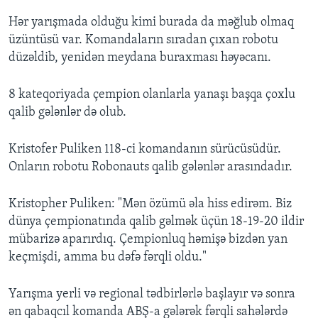
Hər yarışmada olduğu kimi burada da məğlub olmaq
üzüntüsü var. Komandaların sıradan çıxan robotu
düzəldib, yenidən meydana buraxması həyəcanı.
8 kateqoriyada çempion olanlarla yanaşı başqa çoxlu
qalib gələnlər də olub.
Kristofer Puliken 118-ci komandanın sürücüsüdür.
Onların robotu Robonauts qalib gələnlər arasındadır.
Kristopher Puliken: "Mən özümü əla hiss edirəm. Biz
dünya çempionatında qalib gəlmək üçün 18-19-20 ildir
mübarizə aparırdıq. Çempionluq həmişə bizdən yan
keçmişdi, amma bu dəfə fərqli oldu."
Yarışma yerli və regional tədbirlərlə başlayır və sonra
ən qabaqcıl komanda ABŞ-a gələrək fərqli sahələrdə