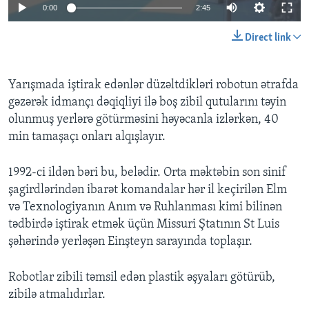
0:00
2:45
BIZI IZLƏYIN
Direct link
Yarışmada iştirak edənlər düzəltdikləri robotun ətrafda
Dillər
gəzərək idmançı dəqiqliyi ilə boş zibil qutularını təyin
olunmuş yerlərə götürməsini həyəcanla izlərkən, 40
min tamaşaçı onları alqışlayır.
1992-ci ildən bəri bu, belədir. Orta məktəbin son sinif
şagirdlərindən ibarət komandalar hər il keçirilən Elm
və Texnologiyanın Anım və Ruhlanması kimi bilinən
tədbirdə iştirak etmək üçün Missuri Ştatının St Luis
şəhərində yerləşən Einşteyn sarayında toplaşır.
Robotlar zibili təmsil edən plastik əşyaları götürüb,
zibilə atmalıdırlar.