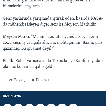
insan olduğumuzu və özlərini harada görəcəklərini
bilmələrini istəyirəm."
Gənc yaşlarında yarışmada iştirak edən, hazırda NASA-
da mühəndis işləyən digər şəxs isə Meyson Markidir.
Meyson Marki: "Mənim laboratoriyamda işləyənlərin
çoxu keçmiş yarışçılardır. Bu, möhtəşəmdir. Baxın, priz
qazandıq. Bu qiyamət deyil?"
Bu ilki Robot yarışmasında Texasdan və Kaliforniyadan
olan üç komanda qalib gəldi.
Paylaş
Follow us
BIZI IZLƏYIN