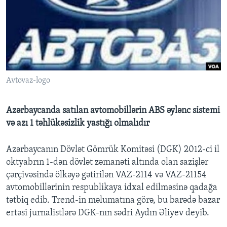
BIZI IZLƏYIN
Dillər
Avtovaz-logo
Azərbaycanda satılan avtomobillərin ABS əylənc sistemi
və azı 1 təhlükəsizlik yastığı olmalıdır
Azərbaycanın Dövlət Gömrük Komitəsi (DGK) 2012-ci il
oktyabrın 1-dən dövlət zəmanəti altında olan sazişlər
çərçivəsində ölkəyə gətirilən VAZ-2114 və VAZ-21154
avtomobillərinin respublikaya idxal edilməsinə qadağa
tətbiq edib. Trend-in məlumatına görə, bu barədə bazar
ertəsi jurnalistlərə DGK-nın sədri Aydın Əliyev deyib.