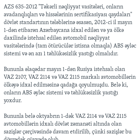
AZS 635-2012 "Təkərli nəqliyyat vasitələri, onların
avadanqlıqları və hissələrinin sertifikasiyası qaydaları"
dövlət standartının tələblərinə əsasən, 2012-ci il mayın
1-dən etibarən Azərbaycana idxal edilən və ya ölkə
daxilində istehsal edilən avtomobil nəqliyyat
vasitələrində (tam ötürücülər istisna olmaqla) ABS əyləc
sistemi və ən azı 1 təhlükəsizlik yastığı olmalıdır.
Bununla əlaqədar mayın 1-dən Rusiya istehsalı olan
VAZ 2107, VAZ 2114 və VAZ 2115 markalı avtomobillərin
ölkəyə idxal edilməsinə qadağa qoyulmuşdu. Belə ki,
onların ABS əyləc sistemi və təhlükəsizlik yastığı
yoxdur.
Bununla belə oktyabrın 1-dək VAZ 2114 və VAZ 2115
avtomobillərin idxalı dövlət zəmanəti altında olan
sazişlər çərçivəsində davam etdirilib, çünki sazişlər bu
dövrədək qüvvədə olub.