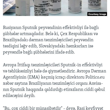
BIZI IZLƏYIN
Rusiyanın Sputnik peyvəndinin effektivliyi ilə bağlı
şübhələr artmaqdadır. Belə ki, Çex Respublikası və
Dillər
Braziliyadakı dərman tənzimləyiciləri peyvəndin
təsdiqini ləğv edib, Slovakiyadakı həmkarları isə
peyvəndlə bağlı şübhələrini ifadə edib.
Avropa İttifaqı tənzimləyiciləri Sputnik-in effektivliyi
və təhlükəsizliyi hələ də qiymətləndirir. Avropa Dərman
Agentliyinin (EMA) keçmiş icraçı direktoru Politico.eu
xəbər saytına Braziliyanın tənzimləyici orqanı Anvisa-
nın Sputnik haqqında qaldırdığı etirazların ciddi qəbul
ediləcəyini deyib.
"Bu, çox ciddi bir münasibətdir" - deyə, Rasi keyfiyyət