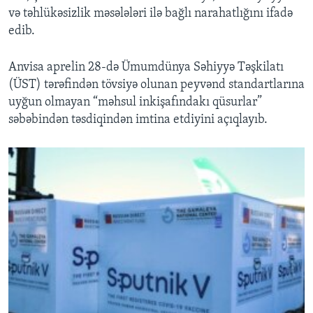
və təhlükəsizlik məsələləri ilə bağlı narahatlığını ifadə
edib.
Anvisa aprelin 28-də Ümumdünya Səhiyyə Təşkilatı
(ÜST) tərəfindən tövsiyə olunan peyvənd standartlarına
uyğun olmayan “məhsul inkişafındakı qüsurlar”
səbəbindən təsdiqindən imtina etdiyini açıqlayıb.