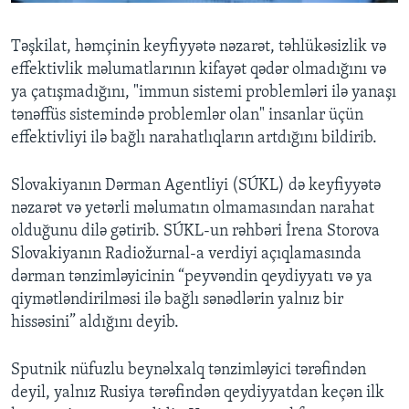
Təşkilat, həmçinin keyfiyyətə nəzarət, təhlükəsizlik və
effektivlik məlumatlarının kifayət qədər olmadığını və
ya çatışmadığını, "immun sistemi problemləri ilə yanaşı
tənəffüs sistemində problemlər olan" insanlar üçün
effektivliyi ilə bağlı narahatlıqların artdığını bildirib.
Slovakiyanın Dərman Agentliyi (SÚKL) də keyfiyyətə
nəzarət və yetərli məlumatın olmamasından narahat
olduğunu dilə gətirib. SÚKL-un rəhbəri İrena Storova
Slovakiyanın Radiožurnal-a verdiyi açıqlamasında
dərman tənzimləyicinin “peyvəndin qeydiyyatı və ya
qiymətləndirilməsi ilə bağlı sənədlərin yalnız bir
hissəsini” aldığını deyib.
Sputnik nüfuzlu beynəlxalq tənzimləyici tərəfindən
deyil, yalnız Rusiya tərəfindən qeydiyyatdan keçən ilk