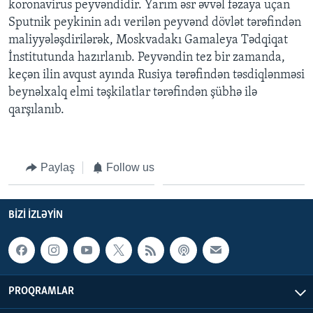
koronavirus peyvəndidir. Yarım əsr əvvəl fəzaya uçan
Sputnik peykinin adı verilən peyvənd dövlət tərəfindən
maliyyələşdirilərək, Moskvadakı Gamaleya Tədqiqat
İnstitutunda hazırlanıb. Peyvəndin tez bir zamanda,
keçən ilin avqust ayında Rusiya tərəfindən təsdiqlənməsi
beynəlxalq elmi təşkilatlar tərəfindən şübhə ilə
qarşılanıb.
Paylaş
Follow us
BIZI IZLƏYIN
PROQRAMLAR