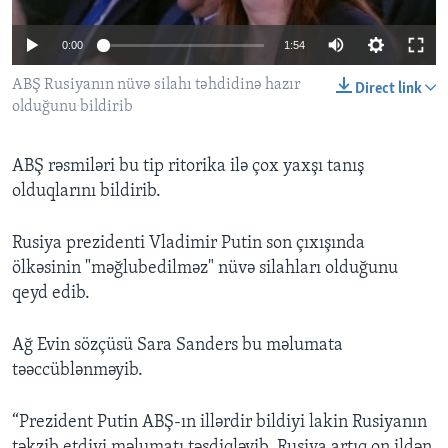
0:00
1:54
BIZI IZLƏYIN
ABŞ Rusiyanın nüvə silahı təhdidinə hazır
Direct link
olduğunu bildirib
Dillər
ABŞ rəsmiləri bu tip ritorika ilə çox yaxşı tanış
olduqlarını bildirib.
Rusiya prezidenti Vladimir Putin son çıxışında
ölkəsinin "məğlubedilməz" nüvə silahları olduğunu
qeyd edib.
Ağ Evin sözçüsü Sara Sanders bu məlumata
təəccüblənməyib.
“Prezident Putin ABŞ-ın illərdir bildiyi lakin Rusiyanın
təkzib etdiyi məlumatı təsdiqləyib. Rusiya artıq on ildən