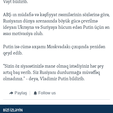
Vayt bildirib.
ABŞ-ın müdafiə və kəşfiyyat rəsmilərinin sözlərinə görə,
Rusiyanın dünya arenasında böyük gücə çevrilmə
ideyası Ukrayna və Suriyaya hücum edən Putin üçün ən
əsas motivasiya olub.
Putin isə cümə axşamı Moskvadakı çıxışında yenidən
qeyd edib.
“Sizin öz siyasətinizlə mane olmaq istədiyiniz hər şey
artıq baş verib. Siz Rusiyanı durdurmağa müvəffəq
olmadınız." - deyə, Vladimir Putin bildirib.
Paylaş
Follow us
BIZI IZLƏYIN