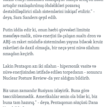
artıqdır razılaşdırılmış öhdəlikləri pozaraq
destabilləşdirici silah sistemlərini inkişaf etdirir." -
deyə, Sara Sanders qeyd edib.
Putin iddia edir ki, onun hərbi qüvvələri limitsiz
məsafəyə malik, nüvə enerjisi ilə çalışan sualtı dron və
ABŞ-ın raket müdafiə sistemindən yayına biləcək kruiz
raketləri də daxil olmaqla, bir neçə yeni nüvə silahını
sınaqdan keçirib.
Lakin Pentaqon azı iki silahın - hipersonik vasitə və
nüvə enerjisindən istifadə edilən torpedanın - sonuncu
Nuclear Posture Review-da yer aldığını bildirib.
Biz uzun zamandır Rusiyanı izləyirik. Buna görə
təəccüblənmədik. Amerikalılar əmin ola bilər ki, biz
buna tam hazırıq." - deyə, Pentaqonun sözçüsü Dana