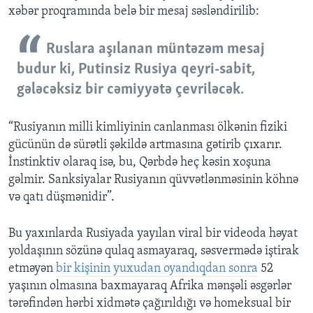
xəbər proqramında belə bir mesaj səsləndirilib:
Ruslara aşılanan müntəzəm mesaj
budur ki, Putinsiz Rusiya qeyri-sabit,
gələcəksiz bir cəmiyyətə çevriləcək.
“Rusiyanın milli kimliyinin canlanması ölkənin fiziki
gücünün də sürətli şəkildə artmasına gətirib çıxarır.
İnstinktiv olaraq isə, bu, Qərbdə heç kəsin xoşuna
gəlmir. Sanksiyalar Rusiyanın qüvvətlənməsinin köhnə
və qatı düşmənidir”.
Bu yaxınlarda Rusiyada yayılan viral bir videoda həyat
yoldaşının sözünə qulaq asmayaraq, səsvermədə iştirak
etməyən
bir kişinin yuxudan oyandıqdan sonra
52
yaşının olmasına baxmayaraq Afrika mənşəli əsgərlər
tərəfindən hərbi xidmətə çağırıldığı və homeksual bir