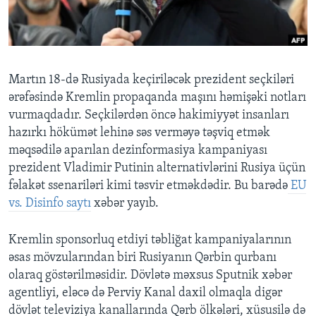
BIZI IZLƏYIN
Martın 18-də Rusiyada keçiriləcək prezident seçkiləri
ərəfəsində Kremlin propaqanda maşını həmişəki notları
Dillər
vurmaqdadır. Seçkilərdən öncə hakimiyyət insanları
hazırkı hökümət lehinə səs verməyə təşviq etmək
məqsədilə aparılan dezinformasiya kampaniyası
prezident Vladimir Putinin alternativlərini Rusiya üçün
fəlakət ssenariləri kimi təsvir etməkdədir. Bu barədə
EU
vs. Disinfo saytı
xəbər yayıb.
Kremlin sponsorluq etdiyi təbliğat kampaniyalarının
əsas mövzularından biri Rusiyanın Qərbin qurbanı
olaraq göstərilməsidir. Dövlətə məxsus Sputnik xəbər
agentliyi, eləcə də Perviy Kanal daxil olmaqla digər
dövlət televiziya kanallarında Qərb ölkələri, xüsusilə də