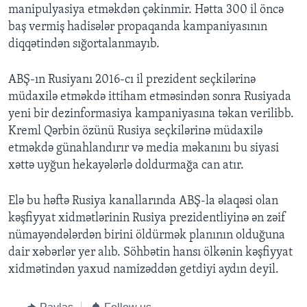
manipulyasiya etməkdən çəkinmir. Hətta 300 il öncə
baş vermiş hadisələr propaqanda kampaniyasının
diqqətindən sığortalanmayıb.
ABŞ-ın Rusiyanı 2016-cı il prezident seçkilərinə
müdaxilə etməkdə ittiham etməsindən sonra Rusiyada
yeni bir dezinformasiya kampaniyasına təkan verilibb.
Kreml Qərbin özünü Rusiya seçkilərinə müdaxilə
etməkdə günahlandırır və media məkanını bu siyasi
xəttə uyğun hekayələrlə doldurmağa can atır.
Elə bu həftə Rusiya kanallarında ABŞ-la əlaqəsi olan
kəşfiyyat xidmətlərinin Rusiya prezidentliyinə ən zəif
nümayəndələrdən birini öldürmək planının olduğuna
dair xəbərlər yer alıb. Söhbətin hansı ölkənin kəşfiyyat
xidmətindən yaxud namizəddən getdiyi aydın deyil.