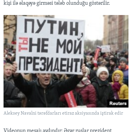
kişi ilə əlaqəyə girməsi tələb olunduğu göstərilir.
Aleksey Navalni tərəfdarları etiraz aksiyasında iştirak edir
Videonun mesajı aydındır: Əgər ruslar prezident