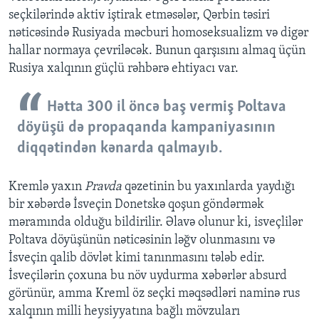
seçkilərində aktiv iştirak etməsələr, Qərbin təsiri
nəticəsində Rusiyada məcburi homoseksualizm və digər
hallar normaya çevriləcək. Bunun qarşısını almaq üçün
Rusiya xalqının güçlü rəhbərə ehtiyacı var.
Hətta 300 il öncə baş vermiş Poltava
döyüşü də propaqanda kampaniyasının
diqqətindən kənarda qalmayıb.
Kremlə yaxın
Pravda
qəzetinin bu yaxınlarda yaydığı
bir xəbərdə İsveçin Donetskə qoşun göndərmək
məramında olduğu bildirilir. Əlavə olunur ki, isveçlilər
Poltava döyüşünün nəticəsinin ləğv olunmasını və
İsveçin qalib dövlət kimi tanınmasını tələb edir.
İsveçilərin çoxuna bu növ uydurma xəbərlər absurd
görünür, amma Kreml öz seçki məqsədləri naminə rus
xalqının milli heysiyyatına bağlı mövzuları