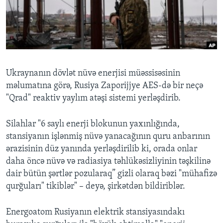
BIZI IZLƏYIN
Dillər
Ukraynanın dövlət nüvə enerjisi müəssisəsinin
məlumatına görə, Rusiya Zaporijjye AES-də bir neçə
"Qrad" reaktiv yaylım atəşi sistemi yerləşdirib.
Silahlar "6 saylı enerji blokunun yaxınlığında,
stansiyanın işlənmiş nüvə yanacağının quru anbarının
ərazisinin düz yanında yerləşdirilib ki, orada onlar
daha öncə nüvə və radiasiya təhlükəsizliyinin təşkilinə
dair bütün şərtlər pozularaq” gizli olaraq bəzi "mühafizə
qurğuları" tikiblər" – deyə, şirkətdən bildiriblər.
Energoatom Rusiyanın elektrik stansiyasındakı