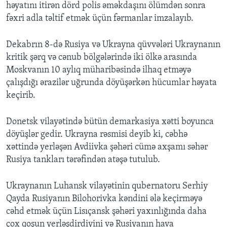
həyatını itirən dörd polis əməkdaşını ölümdən sonra
fəxri adla təltif etmək üçün fərmanlar imzalayıb.
Dekabrın 8-də Rusiya və Ukrayna qüvvələri Ukraynanın
kritik şərq və cənub bölgələrində iki ölkə arasında
Moskvanın 10 aylıq müharibəsində ilhaq etməyə
çalışdığı ərazilər uğrunda döyüşərkən hücumlar həyata
keçirib.
Donetsk vilayətində bütün demarkasiya xətti boyunca
döyüşlər gedir. Ukrayna rəsmisi deyib ki, cəbhə
xəttində yerləşən Avdiivka şəhəri cümə axşamı səhər
Rusiya tankları tərəfindən atəşə tutulub.
Ukraynanın Luhansk vilayətinin qubernatoru Serhiy
Qayda Rusiyanın Bilohorivka kəndini ələ keçirməyə
cəhd etmək üçün Lisıçansk şəhəri yaxınlığında daha
çox qoşun yerləşdirdiyini və Rusiyanın hava