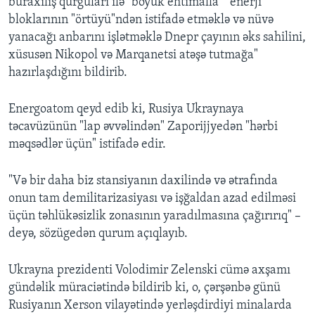
buraxılış qurğuları ilə "böyük ehtimalla" "enerji
bloklarının "örtüyü"ndən istifadə etməklə və nüvə
yanacağı anbarını işlətməklə Dnepr çayının əks sahilini,
xüsusən Nikopol və Marqanetsi atəşə tutmağa"
hazırlaşdığını bildirib.
Energoatom qeyd edib ki, Rusiya Ukraynaya
təcavüzünün "lap əvvəlindən" Zaporijjyedən "hərbi
məqsədlər üçün" istifadə edir.
"Və bir daha biz stansiyanın daxilində və ətrafında
onun tam demilitarizasiyası və işğaldan azad edilməsi
üçün təhlükəsizlik zonasının yaradılmasına çağırırıq" –
deyə, sözügedən qurum açıqlayıb.
Ukrayna prezidenti Volodimir Zelenski cümə axşamı
gündəlik müraciətində bildirib ki, o, çərşənbə günü
Rusiyanın Xerson vilayətində yerləşdirdiyi minalarda