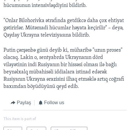
hücumunun intensivləşdiyini bildirib.
"Onlar Bilohorivka ətrafında getdikcə daha çox ehtiyat
gətirirlər. Mütəmadi hücumlar həyata keçirilir" – deyə,
Qayday Ukrayna televiziyasına bildirib.
Putin çərşənbə günü deyib ki, müharibə "uzun proses"
olacaq. Lakin o, sentyabrda Ukraynanın dörd
vilayətinin indi Rusiyanın bir hissəsi olması ilə bağlı
beynəlxalq mübahisəli iddialara istinad edərək
Rusiyanın Ukrayna ərazisini ilhaq etməklə artıq coğrafi
baxımdan böyüdüyünü qeyd edib.
Paylaş
Follow us
This item is part of