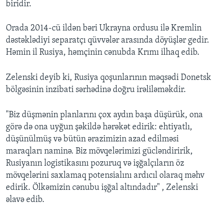
biridir.
Orada 2014-cü ildən bəri Ukrayna ordusu ilə Kremlin
dəstəklədiyi separatçı qüvvələr arasında döyüşlər gedir.
Həmin il Rusiya, həmçinin cənubda Krımı ilhaq edib.
Zelenski deyib ki, Rusiya qoşunlarının məqsədi Donetsk
bölgəsinin inzibati sərhədinə doğru irəliləməkdir.
"Biz düşmənin planlarını çox aydın başa düşürük, ona
görə də ona uyğun şəkildə hərəkət edirik: ehtiyatlı,
düşünülmüş və bütün ərazimizin azad edilməsi
maraqları naminə. Biz mövqelərimizi gücləndiririk,
Rusiyanın logistikasını pozuruq və işğalçıların öz
mövqelərini saxlamaq potensialını ardıcıl olaraq məhv
edirik. Ölkəmizin cənubu işğal altındadır" , Zelenski
əlavə edib.