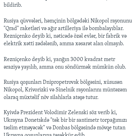
bildirib.
Rusiya qüvvələri, həmçinin bölgədəki Nikopol rayonunu
"Qrad" raketləri və ağır artilleriya ilə bombalayıblar.
Rezniçenko deyib ki, nəticədə özəl evlər, bir fabrik və
elektrik xətti zədələnib, amma xəsarət alan olmayıb.
Rezniçenko deyib ki, yanğın 3000 kvadrat metr
əraziyə yayılıb, amma onu söndürmək mümkün olub.
Rusiya qoşunları Dnipropetrovsk bölgəsini, xüsusən
Nikopol, Krivorizki və Sinelnik rayonlarını müntəzəm
olaraq müxtəlif növ silahlarla atəşə tutur.
Kyivdə Prezident Volodimir Zelenski söz verib ki,
Ukrayna Donetskdə "tək bir bir santimetr torpağımızı
təslim etməyəcək" və Donbas bölgəsində mövqe tutan
Ukrayna qoşunlarına təşəkkür edib.