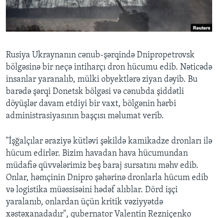
BIZI IZLƏYIN
Rusiya Ukraynanın cənub-şərqində Dnipropetrovsk
bölgəsinə bir neçə intiharçı dron hücumu edib. Nəticədə
Dillər
insanlar yaranalıb, mülki obyektlərə ziyan dəyib. Bu
barədə şərqi Donetsk bölgəsi və cənubda şiddətli
döyüşlər davam etdiyi bir vaxt, bölgənin hərbi
administrasiyasının başçısı məlumat verib.
"İşğalçılar əraziyə kütləvi şəkildə kamikadze dronları ilə
hücum edirlər. Bizim havadan hava hücumundan
müdafiə qüvvələrimiz beş baraj sursatını məhv edib.
Onlar, həmçinin Dnipro şəhərinə dronlarla hücum edib
və logistika müəssisəini hədəf alıblar. Dörd işçi
yaralanıb, onlardan üçün kritik vəziyyətdə
xəstəxanadadır", qubernator Valentin Rezniçenko