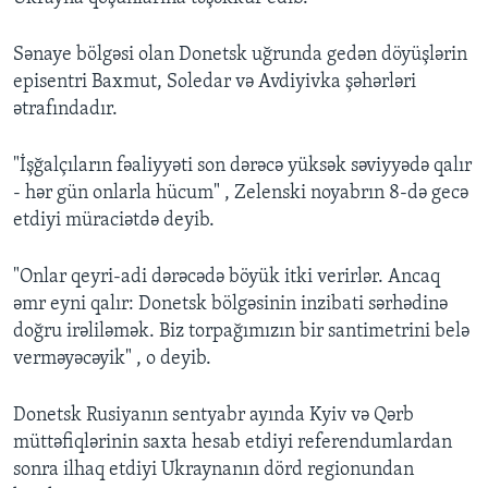
Sənaye bölgəsi olan Donetsk uğrunda gedən döyüşlərin
episentri Baxmut, Soledar və Avdiyivka şəhərləri
ətrafındadır.
"İşğalçıların fəaliyyəti son dərəcə yüksək səviyyədə qalır
- hər gün onlarla hücum" , Zelenski noyabrın 8-də gecə
etdiyi müraciətdə deyib.
"Onlar qeyri-adi dərəcədə böyük itki verirlər. Ancaq
əmr eyni qalır: Donetsk bölgəsinin inzibati sərhədinə
doğru irəliləmək. Biz torpağımızın bir santimetrini belə
verməyəcəyik" , o deyib.
Donetsk Rusiyanın sentyabr ayında Kyiv və Qərb
müttəfiqlərinin saxta hesab etdiyi referendumlardan
sonra ilhaq etdiyi Ukraynanın dörd regionundan