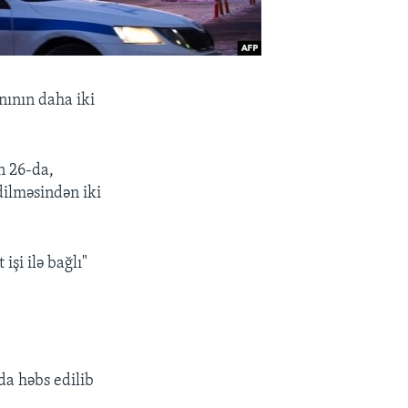
nının daha iki
n 26-da,
ilməsindən iki
işi ilə bağlı"
da həbs edilib