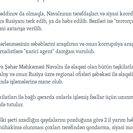
əddinov da olmaqla, Navalnının tərəfdaşları və siyasi koord
a Rusiyanı tərk edib, ya da həbs edilib. Bəziləri isə "terrorç
mi axtarışa verilib.
ərlənməsinin səbəblərini araşdıran və onun korrupsiya ara
rnalistlərə "xarici agent" damğası vurulub.
a Şəhər Məhkəməsi Navalnı ilə əlaqəsi olan bütün təşkilatl
lny və onun Rusiya üzrə regional ofisləri şəbəkəsi ilə əlaqəli
rində işləmələrinə mane olub.
ilatları ilə bağlı qərarda onlarla işləmiş fəallar üçün uzun
də tutulur.
ki şərti azadlığın qaydalarını pozduğuna görə 2 il yarım hə
mühakimə olunması çoxları tərəfindən qondarma, siyasi moti