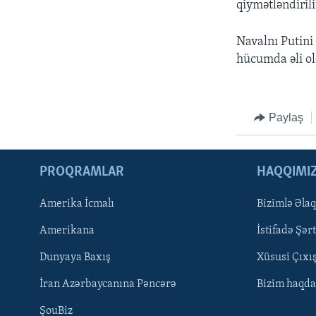
qiymətləndirili
Navalnı Putini
hücumda əli old
Paylaş
PROQRAMLAR
HAQQIMI
Amerika İcmalı
Bizimlə Əla
LEARNING ENGLISH
Amerikana
İstifadə Şərt
BIZI IZLƏYIN
Dunyaya Baxış
Xüsusi Çıxı
İran Azərbaycanına Pəncərə
Bizim haqda
ŞouBiz