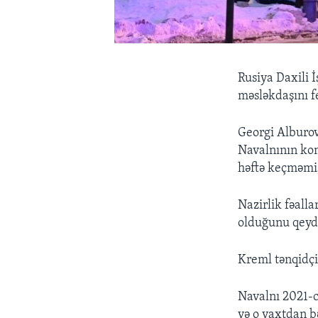
Rusiya Daxili İ
məsləkdaşını fe
Georgi Alburov
Navalnının kom
həftə keçməmi
Nazirlik fəalla
olduğunu qeyd
Kreml tənqidçis
Navalnı 2021-c
və o vaxtdan b