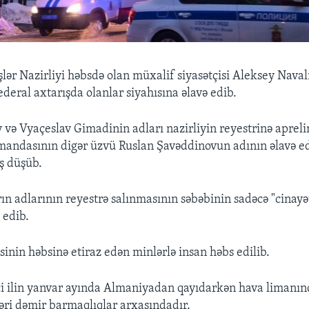
şlər Nazirliyi həbsdə olan müxalif siyasətçisi Aleksey Naval
deral axtarışda olanlar siyahısına əlavə edib.
 və Vyaçeslav Gimadinin adları nazirliyin reyestrinə apreli
andasının digər üzvü Ruslan Şavəddinovun adının əlavə ed
ş düşüb.
rın adlarının reyestrə salınmasının səbəbinin sadəcə "cinayət 
 edib.
inin həbsinə etiraz edən minlərlə insan həbs edilib.
i ilin yanvar ayında Almaniyadan qayıdarkən hava limanın
əri dəmir barmaqlıqlar arxasındadır.