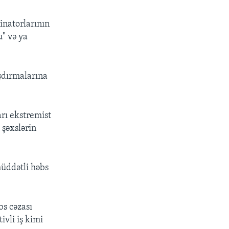
inatorlarının
u" və ya
şdırmalarına
arı ekstremist
 şəxslərin
müddətli həbs
bs cəzası
vli iş kimi