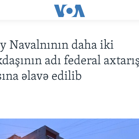
y Navalnının daha iki
daşının adı federal axtarı
sına əlavə edilib