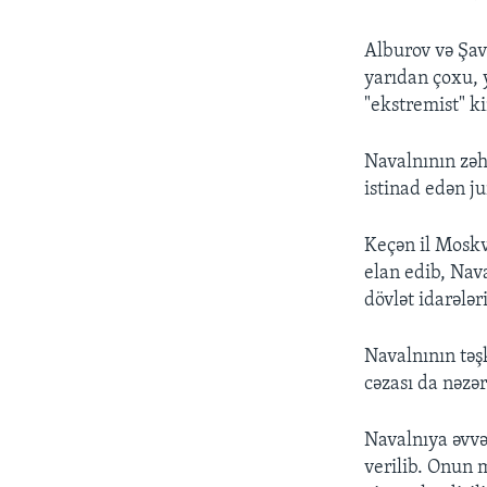
Alburov və Şav
yarıdan çoxu, y
"ekstremist" ki
Navalnının zəh
istinad edən ju
Keçən il Moskv
elan edib, Nava
dövlət idarələ
Navalnının təşk
cəzası da nəzər
Navalnıya əvvəl
verilib. Onun 