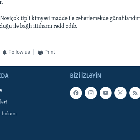
r.
 Noviçok tipli kimyəvi maddə ilə zəhərləməkdə günahlandır
uğu ilə bağlı ittihamı rədd edib.
Follow us
Print
ZDA
BIZI IZLƏYIN
qə
ləri
ş İmkanı