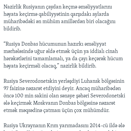
Nazirlik Rusiyanın çaydan keçmə əməliyyatlarını
həyata keçirmə qabiliyyətinin qarşıdakı aylarda
müharibədəki ən mühüm amillərdən biri olacağını
bildirib.
“Rusiya Donbas hücumunun hazırkı əməliyyat
mərhələsində uğur əldə etmək üçün ya iddialı cinah
hərəkətlərini tamamlamalı, ya da çayı keçərək hücum
həyata keçirməli olacaq,” nazirlik bildirib.
Rusiya Severodonetskin yerləşdiyi Luhansk bölgəsinin
97 faizinə nəzarət etdiyini deyir. Ancaq müharibədən
öncə 100 min sakini olan sənaye şəhəri Severodonetski
ələ keçirmək Moskvanın Donbas bölgəsinə nəzarət
etmək məqsədinə çatması üçün çox mühümdür.
Rusiya Ukraynanın Krım yarımadasını 2014-cü ildə ələ