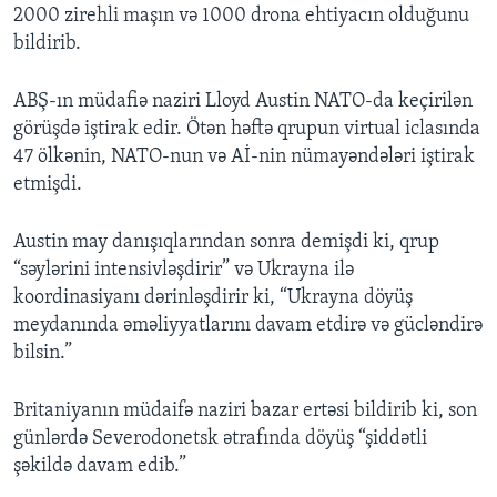
2000 zirehli maşın və 1000 drona ehtiyacın olduğunu
bildirib.
ABŞ-ın müdafiə naziri Lloyd Austin NATO-da keçirilən
görüşdə iştirak edir. Ötən həftə qrupun virtual iclasında
47 ölkənin, NATO-nun və Aİ-nin nümayəndələri iştirak
etmişdi.
Austin may danışıqlarından sonra demişdi ki, qrup
“səylərini intensivləşdirir” və Ukrayna ilə
koordinasiyanı dərinləşdirir ki, “Ukrayna döyüş
meydanında əməliyyatlarını davam etdirə və gücləndirə
bilsin.”
Britaniyanın müdaifə naziri bazar ertəsi bildirib ki, son
günlərdə Severodonetsk ətrafında döyüş “şiddətli
şəkildə davam edib.”