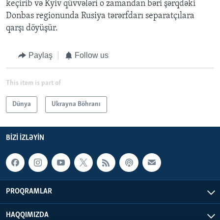
keçirib və Kyiv qüvvələri o zamandan bəri şərqdəki
Donbas regionunda Rusiya tərərfdarı separatçılara
qarşı döyüşür.
Paylaş
Follow us
This item is part of
Dünya
Ukrayna Böhranı
BIZI IZLƏYIN
PROQRAMLAR
HAQQIMIZDA