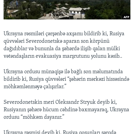
BIZI IZLƏYIN
Ukrayna rəsmiləri çərşənbə axşamı bildirib ki, Rusiya
qüvvələri Severodonetskə aparan son körpünü
Dillər
dağıdıblar və bununla da şəhərdə ilişib qalan mülki
vətəndaşların evakuasiya marşrutunu yolunu kəsib..
Ukrayna ordusu münaqişə ilə bağlı son məlumatında
bildirib ki, Rusiya qüvvələri “şəhərin mərkəzi hissəsində
möhkəmlənməyə çalışırlar.”
Severodonetskin meri Oleksandr Stryuk deyib ki,
Rusiyanın şəhərə hücum cəhdinə baxmayaraq, Ukrayna
ordusu “möhkəm dayanır.”
Ukrayna rəsmisi deyib ki, Rusiya qoşunları şərqdə