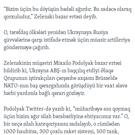
“Bizim üçün bu döyüşün bədəli ağırdır. Bu sadəcə olaraq
qorxuludur,” Zelenski bazar ertəsi deyib.
O, tərəfdaş ölkələri yenidən Ukraynaya Rusiya
qüvvələrinə qarşı istifadə etmək üçün müasir artilleriya
göndərməyə çağırıb.
Zelenskinin müşaviri Mixailo Podolyak bazar ertəsi
bildirib ki, Ukrayna ABŞ-ın başçılıq etdiyi Əlaqə
Qrupunun iştirakçıları çərşənbə axşamı Brüsseldə
NATO-nun baş qərargahında görüşdüyü bir vaxt əlavə
hərbi yardımla bağlı qərarı gözləyir.
Podolyak Twitter-də yazıb ki, “müharibəyə son qoymaq
üçün bizim ağır silah bərabərliyinə ehtiyacımız var.” O,
bir neçə silah kateqoriyasını sadalayıb, o cümlədən
1000 haubitsa, 300 çoxlu raket sistemi, 500 tank,