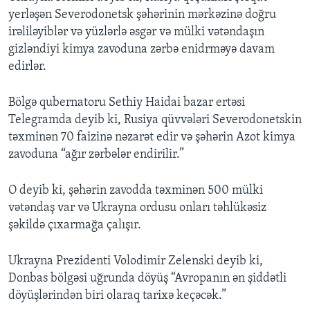
yerləşən Severodonetsk şəhərinin mərkəzinə doğru
irəliləyiblər və yüzlərlə əsgər və mülki vətəndaşın
gizləndiyi kimya zavoduna zərbə enidrməyə davam
edirlər.
Bölgə qubernatoru Sethiy Haidai bazar ertəsi
Telegramda deyib ki, Rusiya qüvvələri Severodonetskin
təxminən 70 faizinə nəzarət edir və şəhərin Azot kimya
zavoduna “ağır zərbələr endirilir.”
O deyib ki, şəhərin zavodda təxminən 500 mülki
vətəndaş var və Ukrayna ordusu onları təhlükəsiz
şəkildə çıxarmağa çalışır.
Ukrayna Prezidenti Volodimir Zelenski deyib ki,
Donbas bölgəsi uğrunda döyüş “Avropanın ən şiddətli
döyüşlərindən biri olaraq tarixə keçəcək.”