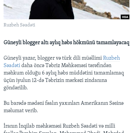
BIZI IZLƏYIN
Ruzbeh Səadəti
Güneyli blogger altı aylıq həbs hökmünü tamamlayacaq
Dillər
Güneyli yazar, blogger və türk dili müəllimi
Ruzbeh
Səadəti
daha öncə Təbriz Məhkəməsi tərəfindən
məhkum olduğu 6 aylıq həbs müddətini tamamlamaq
üçün iyulun 12-də Təbrizin mərkəzi zindanına
göndərilib.
Bu barədə mədəni fəalın yaxınları Amerikanın Səsinə
məlumat verib.
İranın İnqilab məhkəməsi Ruzbeh Səadəti və milli