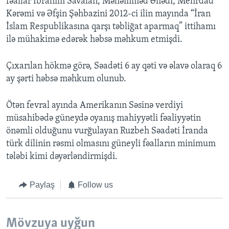
fəallar İbrahim Savalan, Məhəmməd Əhədi, Mehrdad
Kərəmi və Əfşin Şəhbazini 2012-ci ilin mayında “İran
İslam Respublikasına qarşı təbliğat aparmaq” ittihamı
ilə mühakimə edərək həbsə məhkum etmişdi.
Çıxarılan hökmə görə, Səadəti 6 ay qəti və əlavə olaraq 6
ay şərti həbsə məhkum olunub.
Ötən fevral ayında Amerikanın Səsinə verdiyi
müsahibədə güneydə oyanış mahiyyətli fəaliyyətin
önəmli olduğunu vurğulayan Ruzbeh Səadəti İranda
türk dilinin rəsmi olmasını güneyli fəalların minimum
tələbi kimi dəyərləndirmişdi.
Paylaş
Follow us
Mövzuya uyğun