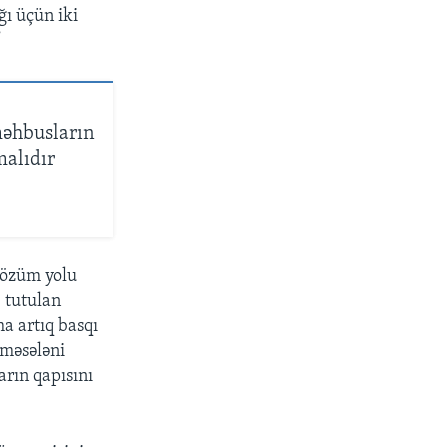
ı üçün iki
”
məhbusların
malıdır
çözüm yolu
, tutulan
ha artıq basqı
 məsələni
arın qapısını