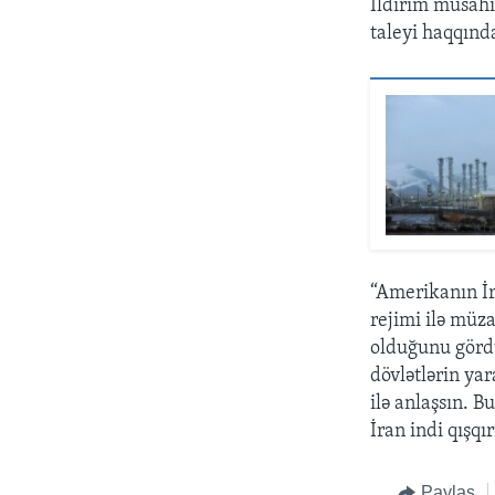
İldırım müsahi
taleyi haqqında
“Amerikanın İr
rejimi ilə müz
olduğunu gördü
dövlətlərin ya
ilə anlaşsın. 
İran indi qışqı
Paylaş