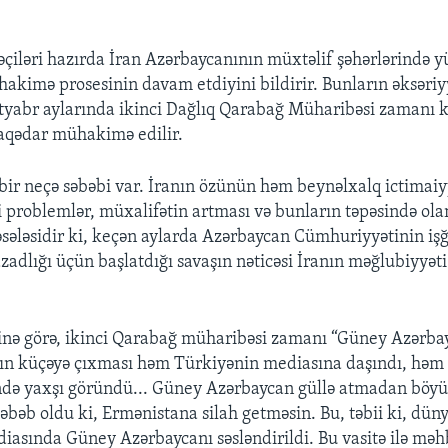
iləri hazırda İran Azərbaycanının müxtəlif şəhərlərində yü
akimə prosesinin davam etdiyini bildirir. Bunların əksəriy
tyabr aylarında ikinci Dağlıq Qarabağ Müharibəsi zamanı k
əlaqədar mühakimə edilir.
 bir neçə səbəbi var. İranın özünün həm beynəlxalq ictimaiy
di problemlər, müxalifətin artması və bunların təpəsində ol
ələsidir ki, keçən aylarda Azərbaycan Cümhuriyyətinin işğ
zadlığı üçün başlatdığı savaşın nəticəsi İranın məğlubiyyəti
nə görə, ikinci Qarabağ müharibəsi zamanı “Güney Azərbay
lqın küçəyə çıxması həm Türkiyənin mediasına daşındı, həm
də yaxşı göründü... Güney Azərbaycan güllə atmadan böyü
səbəb oldu ki, Ermənistana silah getməsin. Bu, təbii ki, dün
iasında Güney Azərbaycanı səsləndirildi. Bu vasitə ilə məh