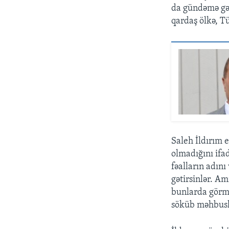
da gündəmə gəl
qardaş ölkə, T
Saleh İldırım 
olmadığını ifadə
fəalların adını
gətirsinlər. A
bunlarda görmür
söküb məhbusla