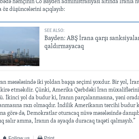
bədə həmçinin Co Bayden administrasiyası altında İranla n
 öz düşüncələrini açıqlayıb:
SEE ALSO:
Bayden: ABŞ İrana qarşı sanksiyala
qaldırmayacaq
an məsələsində iki yoldan başqa seçimi yoxdur. Bir yol, İr
akirə etməkdir. Çünki, Amerika Qərbdəki İran müxaliflərini
. İkinci yol da budur ki, İranın parçalanmasına, yəni orad
ranmasına razı olmaqdır. İndilik Amerikanın tərcihi budur ki
Buna görə də, Demokratlar oturacaq nüvə məsələsində danışıb
rıq salır amma, İranın da ayaqda duracaq taqəti qalmayıb.”
Follow us
Print