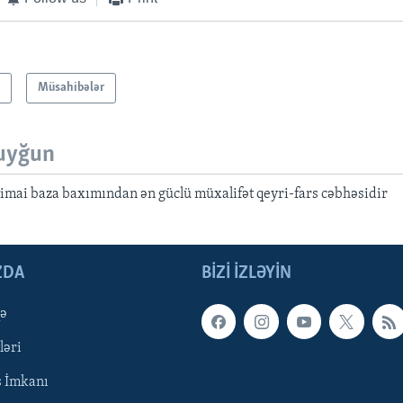
ı
Müsahibələr
uyğun
ctimai baza baxımından ən güclü müxalifət qeyri-fars cəbhəsidir
ZDA
BIZI IZLƏYIN
qə
ləri
ş İmkanı