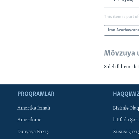
This item is part of
İran Azərbaycan
Mövzuya 
Saleh İldırım: İ
PROQRAMLAR
HAQQIMI
Amerika İcmalı
Bizimlə Əla
LEARNING ENGLISH
Amerikana
İstifadə Şərt
BIZI IZLƏYIN
Dunyaya Baxış
Xüsusi Çıxı