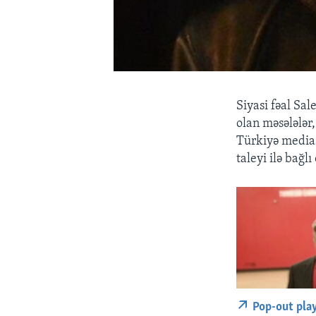
Siyasi fəal S
olan məsələlər
Türkiyə medias
taleyi ilə bağlı
Pop-out pla