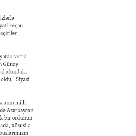
zlərlə
yəti keçən
eçirilən
yətdə təcrid
an Güney
al altındakı
 oldu,” Siyasi
canın milli
 də Azərbaycan
k bir ordunun
yada, xüsusilə
buslarımızın