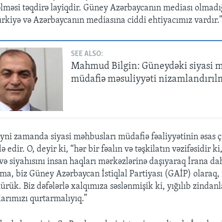
məsi təqdirə layiqdir. Güney Azərbaycanın mediası olmadığ
ürkiyə və Azərbaycanın mediasına ciddi ehtiyacımız vardır.
SEE ALSO:
Mahmud Bilgin: Güneydəki siyasi 
müdafiə məsuliyyəti nizamlandırıl
eyni zamanda siyasi məhbusları müdafiə fəaliyyətinin əsas 
 edir. O, deyir ki, “hər bir fəalın və təşkilatın vəzifəsidir ki
 və siyahısını insan haqları mərkəzlərinə daşıyaraq İrana da
mma, biz Güney Azərbaycan İstiqlal Partiyası (GAİP) olaraq,
ük. Biz dəfələrlə xalqımıza səslənmişik ki, yığılıb zindanl
rımızı qurtarmalıyıq.”