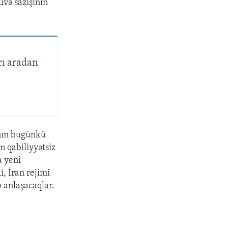
üvə sazişinin
rı aradan
anın bugünkü
n qabiliyyətsiz
a yeni
, İran rejimi
 anlaşacaqlar.