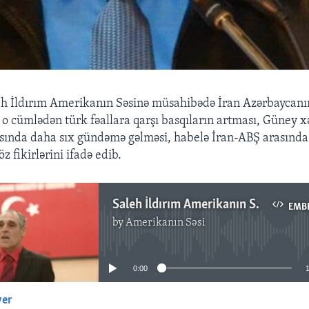
aleh İldırım Amerikanın Səsinə müsahibədə İran Azərbayca
, o cümlədən türk fəallara qarşı basqıların artması, Güney x
ında daha sıx gündəmə gəlməsi, habelə İran-ABŞ arasında 
 öz fikirlərini ifadə edib.
Saleh İldırım Amerikanın Səsinə danışır
EMB
by
Amerikanın Səsi
No media source currently available
0:00
yer
EMBED