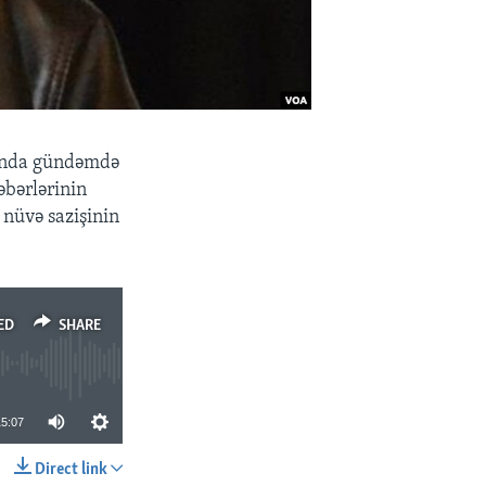
nında gündəmdə
əbərlərinin
nüvə sazişinin
ED
SHARE
15:07
Direct link
SHARE