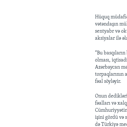
Hüquq müdafiəç
vətəndaşın müh
sentyabr və ok
aksiyalar ilə 
“Bu basqıların
olması, iqtisa
Azərbaycan məs
torpaqlarının a
fəal söyləyir.
Onun dedikləri
fəalları və xa
Cümhuriyyətin
işini gördü və 
də Türkiyə med