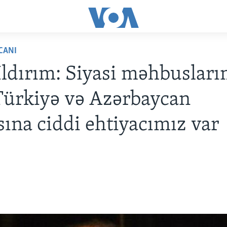
CANI
İldırım: Siyasi məhbusları
ürkiyə və Azərbaycan
ına ciddi ehtiyacımız var