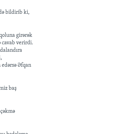
 bildirib ki,
qoluna girərək
 cavab verirdi.
idalandıra
,
m edərsə Əfqan
imiz baş
zaçəkmə