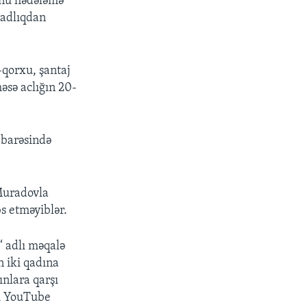
unu hədələmə
zadlıqdan
qorxu, şantaj
əsə aclığın 20-
 barəsində
 Muradovla
s etməyiblər.
“ adlı məqalə
n iki qadına
ınlara qarşı
tı YouTube