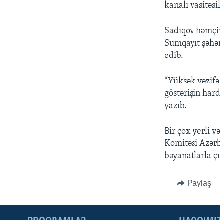
kanalı vasitəsi
Sadıqov həmçin
Sumqayıt şəhər 
edib.
“Yüksək vəzifəl
göstərişin har
yazıb.
Bir çox yerli 
Komitəsi Azərb
bəyanatlarla çı
Paylaş