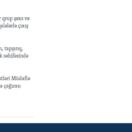
r qrup şəxs və
lələrlə çıxış
, tapşırıq,
k səhifəsində
stləri Müdafiə
a çağıran