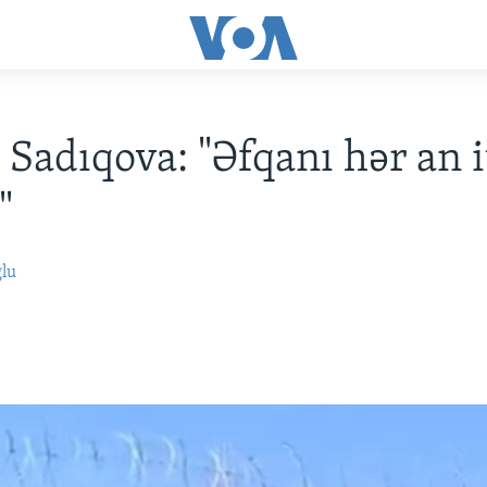
 Sadıqova: "Əfqanı hər an i
"
ğlu
0