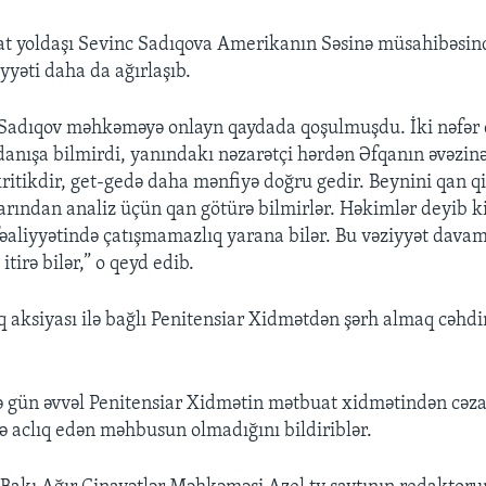
yat yoldaşı Sevinc Sadıqova Amerikanın Səsinə müsahibəsində
iyyəti daha da ağırlaşıb.
Sadıqov məhkəməyə onlayn qaydada qoşulmuşdu. İki nəfər 
 danışa bilmirdi, yanındakı nəzarətçi hərdən Əfqanın əvəzinə
kritikdir, get-gedə daha mənfiyə doğru gedir. Beynini qan q
arından analiz üçün qan götürə bilmirlər. Həkimlər deyib ki
fəaliyyətində çatışmamazlıq yarana bilər. Bu vəziyyət dava
itirə bilər,” o qeyd edib.
ıq aksiyası ilə bağlı Penitensiar Xidmətdən şərh almaq cəhd
 gün əvvəl Penitensiar Xidmətin mətbuat xidmətindən cə
ə aclıq edən məhbusun olmadığını bildiriblər.