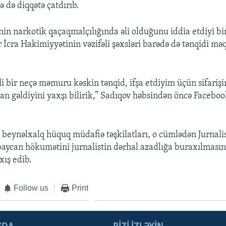
lə də diqqətə çatdırıb.
in narkotik qaçaqmalçılığında əli olduğunu iddia etdiyi bi
İcra Hakimiyyətinin vəzifəli şəxsləri barədə də tənqidi məqa
i bir neçə məmuru kəskin tənqid, ifşa etdiyim üçün sifarişin
dan gəldiyini yaxşı bilirik,” Sadıqov həbsindən öncə Faceboo
və beynəlxalq hüquq müdafiə təşkilatları, o cümlədən Jurnali
aycan hökumətini jurnalistin dərhal azadlığa buraxılmasın
xış edib.
Follow us
Print