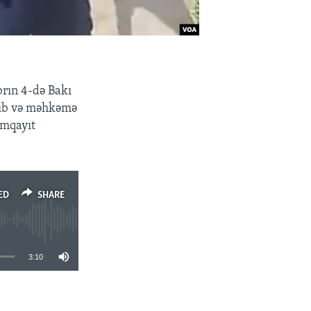
brın 4-də Bakı
ayıb və məhkəmə
umqayıt
ED
SHARE
3:10
SHARE