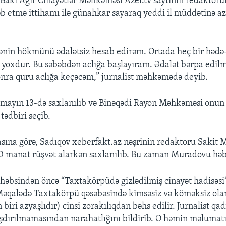
Bakı Ağır Cinayətlər Məhkəməsi Azel.tv saytının redaktor
ələb etmə ittihamı ilə günahkar sayaraq yeddi il müddətinə a
in hökmünü ədalətsiz hesab edirəm. Ortada heç bir hədə-
ı yoxdur. Bu səbəbdən aclığa başlayıram. Ədalət bərpa edilm
nra quru aclığa keçəcəm,” jurnalist məhkəmədə deyib.
mayın 13-də saxlanılıb və Binəqədi Rayon Məhkəməsi onun
tədbiri seçib.
iasına görə, Sadıqov xeberfakt.az nəşrinin redaktoru Sakit
0 manat rüşvət alarkən saxlanılıb. Bu zaman Muradovu həb
həbsindən öncə “Taxtakörpüdə gizlədilmiş cinayət hadisəsi
. Məqalədə Taxtakörpü qəsəbəsində kimsəsiz və köməksiz ola
 biri azyaşlıdır) cinsi zorakılıqdan bəhs edilir. Jurnalist qad
aşdırılmamasından narahatlığını bildirib. O həmin məluma