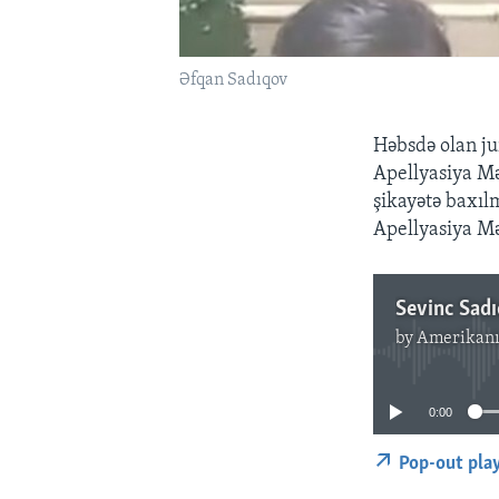
Əfqan Sadıqov
Həbsdə olan ju
Apellyasiya Mə
şikayətə baxı
Apellyasiya Mə
Sevinc Sadıq
by
Amerikanı
0:00
Pop-out pla