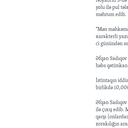
Noyabrın 3-də 
yolu ilə pul t
məhrum edib.
“Mən məhkəmən
xarakterli yaz
ci günündən so
Əfqan Sadıqov 
həbs qətimkan 
İstintaqın idd
birlikdə 10,00
Əfqan Sadıqov 
ilə çıxış edib
qarşı (onlardan
zorakılığın ar