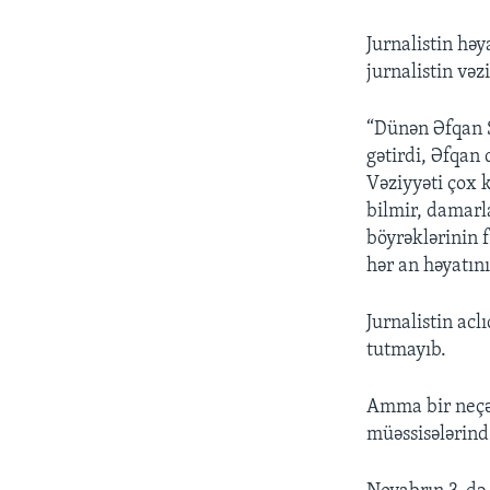
Jurnalistin hə
jurnalistin vəz
“Dünən Əfqan 
gətirdi, Əfqan
Vəziyyəti çox 
bilmir, damarl
böyrəklərinin 
hər an həyatını 
Jurnalistin acl
tutmayıb.
Amma bir neçə
müəssisələrind