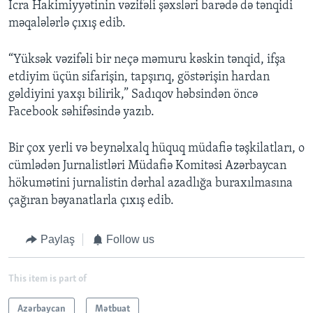
İcra Hakimiyyətinin vəzifəli şəxsləri barədə də tənqidi
məqalələrlə çıxış edib.
“Yüksək vəzifəli bir neçə məmuru kəskin tənqid, ifşa
etdiyim üçün sifarişin, tapşırıq, göstərişin hardan
gəldiyini yaxşı bilirik,” Sadıqov həbsindən öncə
Facebook səhifəsində yazıb.
Bir çox yerli və beynəlxalq hüquq müdafiə təşkilatları, o
cümlədən Jurnalistləri Müdafiə Komitəsi Azərbaycan
hökumətini jurnalistin dərhal azadlığa buraxılmasına
çağıran bəyanatlarla çıxış edib.
Paylaş
Follow us
This item is part of
Azərbaycan
Mətbuat