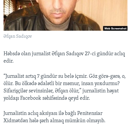
BIZI IZLƏYIN
Əfqan Sadıqov
Dillər
Həbsdə olan jurnalist Əfqan Sadıqov 27-ci gündür aclıq
edir.
“Jurnalist artıq 7 gündür su belə içmir. Göz görə-gərə, o,
ölür. Bu ölkədə ədalətli bir məmur, insan yoxdurmu?
Sifarişçilər sevinsinlər, Əfqan ölür,” jurnalistin həyat
yoldaşı Facebook səhifəsində qeyd edir.
Jurnalistin aclıq aksiyası ilə bağlı Penitensiar
Xidmətdən hələ şərh almaq mümkün olmayıb.