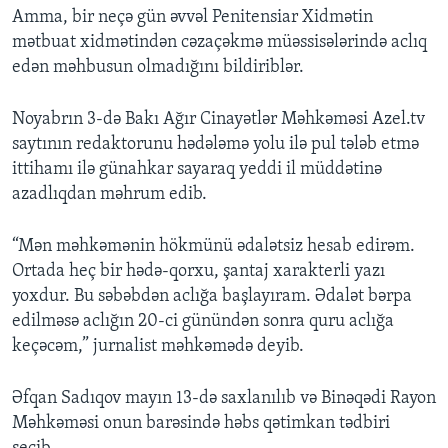
Amma, bir neçə gün əvvəl Penitensiar Xidmətin
mətbuat xidmətindən cəzaçəkmə müəssisələrində aclıq
edən məhbusun olmadığını bildiriblər.
Noyabrın 3-də Bakı Ağır Cinayətlər Məhkəməsi Azel.tv
saytının redaktorunu hədələmə yolu ilə pul tələb etmə
ittihamı ilə günahkar sayaraq yeddi il müddətinə
azadlıqdan məhrum edib.
“Mən məhkəmənin hökmünü ədalətsiz hesab edirəm.
Ortada heç bir hədə-qorxu, şantaj xarakterli yazı
yoxdur. Bu səbəbdən aclığa başlayıram. Ədalət bərpa
edilməsə aclığın 20-ci günündən sonra quru aclığa
keçəcəm,” jurnalist məhkəmədə deyib.
Əfqan Sadıqov mayın 13-də saxlanılıb və Binəqədi Rayon
Məhkəməsi onun barəsində həbs qətimkan tədbiri