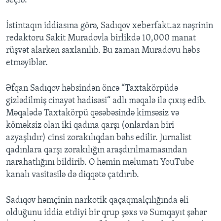
seçib.
İstintaqın iddiasına görə, Sadıqov xeberfakt.az nəşrinin
redaktoru Sakit Muradovla birlikdə 10,000 manat
rüşvət alarkən saxlanılıb. Bu zaman Muradovu həbs
etməyiblər.
Əfqan Sadıqov həbsindən öncə “Taxtakörpüdə
gizlədilmiş cinayət hadisəsi“ adlı məqalə ilə çıxış edib.
Məqalədə Taxtakörpü qəsəbəsində kimsəsiz və
köməksiz olan iki qadına qarşı (onlardan biri
azyaşlıdır) cinsi zorakılıqdan bəhs edilir. Jurnalist
qadınlara qarşı zorakılığın araşdırılmamasından
narahatlığını bildirib. O həmin məlumatı YouTube
kanalı vasitəsilə də diqqətə çatdırıb.
Sadıqov həmçinin narkotik qaçaqmalçılığında əli
olduğunu iddia etdiyi bir qrup şəxs və Sumqayıt şəhər